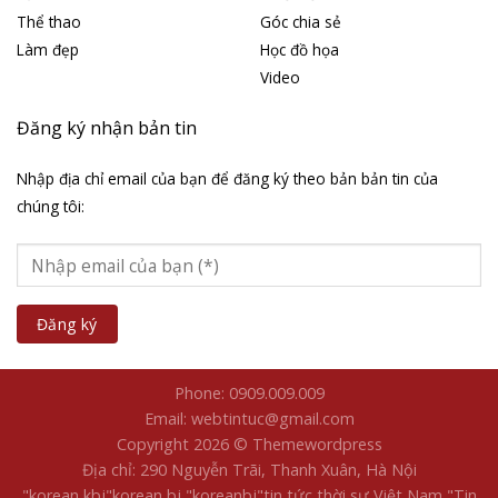
Thể thao
Góc chia sẻ
Làm đẹp
Học đồ họa
Video
Đăng ký nhận bản tin
Nhập địa chỉ email của bạn để đăng ký theo bản bản tin của
chúng tôi:
Phone: 0909.009.009
Email: webtintuc@gmail.com
Copyright 2026 © Themewordpress
Địa chỉ: 290 Nguyễn Trãi, Thanh Xuân, Hà Nội
"korean kbj​
"korean bj
"koreanbj​
"tin tức thời sự Việt Nam
"Tin