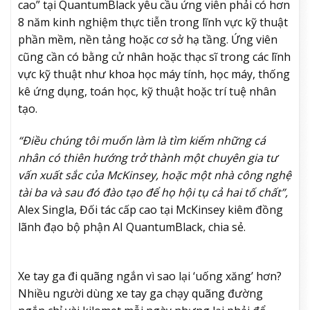
cao” tại QuantumBlack yêu cầu ứng viên phải có hơn
8 năm kinh nghiệm thực tiễn trong lĩnh vực kỹ thuật
phần mềm, nền tảng hoặc cơ sở hạ tầng. Ứng viên
cũng cần có bằng cử nhân hoặc thạc sĩ trong các lĩnh
vực kỹ thuật như khoa học máy tính, học máy, thống
kê ứng dụng, toán học, kỹ thuật hoặc trí tuệ nhân
tạo.
“Điều chúng tôi muốn làm là tìm kiếm những cá
nhân có thiên hướng trở thành một chuyên gia tư
vấn xuất sắc của McKinsey, hoặc một nhà công nghệ
tài ba và sau đó đào tạo để họ hội tụ cả hai tố chất”,
Alex Singla, Đối tác cấp cao tại McKinsey kiêm đồng
lãnh đạo bộ phận AI QuantumBlack, chia sẻ.
Xe tay ga đi quãng ngắn vì sao lại ‘uống xăng’ hơn?
Nhiều người dùng xe tay ga chạy quãng đường