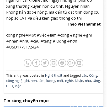
ngắn chỉ vài kilomet mỗi ngày nhưng lại phải đổ
xăng thường xuyên hơn dự tính. Nguyên nhân
không hẳn do xe hỏng, mà đến từ đặc tính động cơ,
hộp số CVT và điều kiện giao thông đô thị.
Theo Vietnamnet
công nghệ#Một #việc #làm #công #nghệ #ghi
#nhận #nhu #cầu #tăng #lương #hơn
#USD1779172424
This entry was posted in
Nghệ thuật
and tagged
cầu
,
Công
,
công nghệ
,
ghi
,
hơn
,
làm
,
lượng
,
một
,
nghệ
,
Nhận
,
như
,
tăng
,
USD
,
việc
.
Tin cùng chuyên mục: