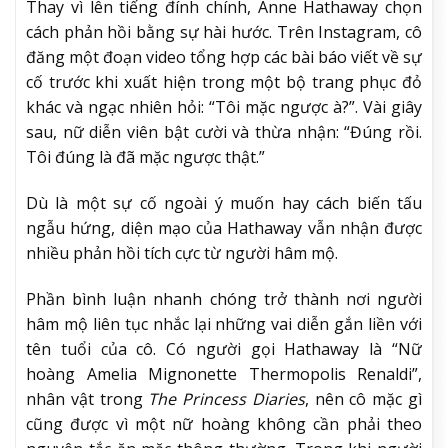
Thay vì lên tiếng đính chính, Anne Hathaway chọn
cách phản hồi bằng sự hài hước. Trên Instagram, cô
đăng một đoạn video tổng hợp các bài báo viết về sự
cố trước khi xuất hiện trong một bộ trang phục đỏ
khác và ngạc nhiên hỏi: “Tôi mặc ngược à?”. Vài giây
sau, nữ diễn viên bật cười và thừa nhận: “Đúng rồi.
Tôi đúng là đã mặc ngược thật.”
Dù là một sự cố ngoài ý muốn hay cách biến tấu
ngẫu hứng, diện mạo của Hathaway vẫn nhận được
nhiều phản hồi tích cực từ người hâm mộ.
Phần bình luận nhanh chóng trở thành nơi người
hâm mộ liên tục nhắc lại những vai diễn gắn liền với
tên tuổi của cô. Có người gọi Hathaway là “Nữ
hoàng Amelia Mignonette Thermopolis Renaldi”,
nhân vật trong
The Princess Diaries
, nên cô mặc gì
cũng được vì một nữ hoàng không cần phải theo