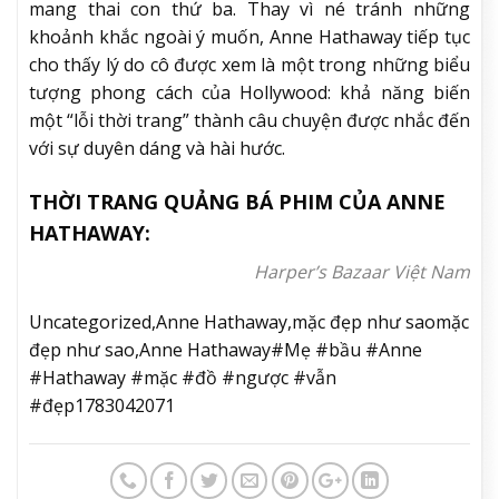
mang thai con thứ ba. Thay vì né tránh những
khoảnh khắc ngoài ý muốn, Anne Hathaway tiếp tục
cho thấy lý do cô được xem là một trong những biểu
tượng phong cách của Hollywood: khả năng biến
một “lỗi thời trang” thành câu chuyện được nhắc đến
với sự duyên dáng và hài hước.
THỜI TRANG QUẢNG BÁ PHIM CỦA ANNE
HATHAWAY:
Harper’s Bazaar Việt Nam
Uncategorized,Anne Hathaway,mặc đẹp như saomặc
đẹp như sao,Anne Hathaway#Mẹ #bầu #Anne
#Hathaway #mặc #đồ #ngược #vẫn
#đẹp1783042071