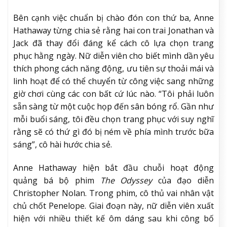
Bên cạnh việc chuẩn bị chào đón con thứ ba, Anne
Hathaway từng chia sẻ rằng hai con trai Jonathan và
Jack đã thay đổi đáng kể cách cô lựa chọn trang
phục hằng ngày. Nữ diễn viên cho biết mình dần yêu
thích phong cách năng động, ưu tiên sự thoải mái và
linh hoạt để có thể chuyển từ công việc sang những
giờ chơi cùng các con bất cứ lúc nào. “Tôi phải luôn
sẵn sàng từ một cuộc họp đến sân bóng rổ. Gần như
mỗi buổi sáng, tôi đều chọn trang phục với suy nghĩ
rằng sẽ có thứ gì đó bị ném về phía mình trước bữa
sáng”, cô hài hước chia sẻ.
Anne Hathaway hiện bắt đầu chuỗi hoạt động
quảng bá bộ phim
The Odyssey
của đạo diễn
Christopher Nolan. Trong phim, cô thủ vai nhân vật
chủ chốt Penelope. Giai đoạn này, nữ diễn viên xuất
hiện với nhiều thiết kế ôm dáng sau khi công bố