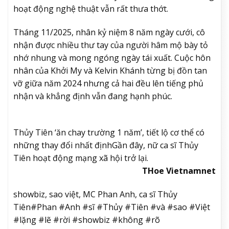
hoạt động nghệ thuật vẫn rất thưa thớt.
Tháng 11/2025, nhân kỷ niệm 8 năm ngày cưới, cô
nhận được nhiều thư tay của người hâm mộ bày tỏ
nhớ nhung và mong ngóng ngày tái xuất. Cuộc hôn
nhân của Khởi My và Kelvin Khánh từng bị đồn tan
vỡ giữa năm 2024 nhưng cả hai đều lên tiếng phủ
nhận và khẳng định vẫn đang hạnh phúc.
Thủy Tiên ‘ăn chay trường 1 năm’, tiết lộ cơ thể có
những thay đổi nhất định
Gần đây, nữ ca sĩ Thủy
Tiên hoạt động mạng xã hội trở lại.
THoe Vietnamnet
showbiz, sao việt, MC Phan Anh, ca sĩ Thủy
Tiên#Phan #Anh #sĩ #Thủy #Tiên #và #sao #Việt
#lặng #lẽ #rời #showbiz #không #rõ