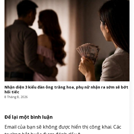
Nhận diện 3 kiểu đàn ông trăng hoa, phụ nữ nhận ra sớm sẽ bớt
hối tiếc
8 Tháng 8, 2026
Để lại một bình luận
Email của bạn sẽ không được hiển thị công khai.
Các