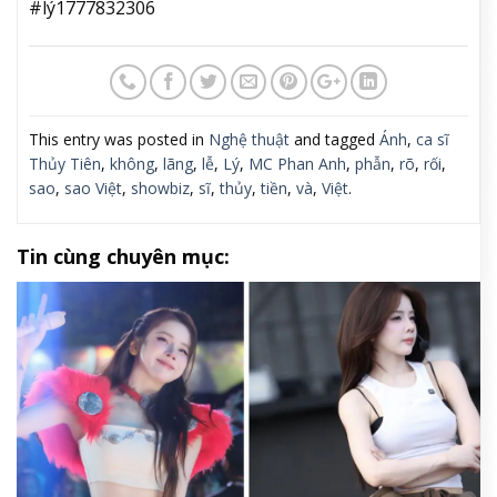
#lý1777832306
This entry was posted in
Nghệ thuật
and tagged
Ánh
,
ca sĩ
Thủy Tiên
,
không
,
lãng
,
lễ
,
Lý
,
MC Phan Anh
,
phẫn
,
rõ
,
rối
,
sao
,
sao Việt
,
showbiz
,
sĩ
,
thủy
,
tiền
,
và
,
Việt
.
Tin cùng chuyên mục: