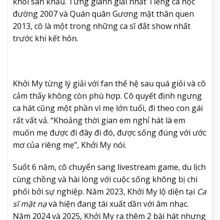
khỏi sân khấu. Từng giành giải nhất Tiếng ca học
đường 2007 và Quán quân Gương mặt thân quen
2013, cô là một trong những ca sĩ đắt show nhất
trước khi kết hôn.
Khởi My từng lý giải với fan thế hệ sau quá giỏi và cô
cảm thấy không còn phù hợp. Cô quyết định ngưng
ca hát cũng một phần vì mẹ lớn tuổi, đi theo con gái
rất vất vả. “Khoảng thời gian em nghỉ hát là em
muốn mẹ được đi đây đi đó, được sống đúng với ước
mơ của riêng mẹ”, Khởi My nói.
Suốt 6 năm, cô chuyển sang livestream game, du lịch
cùng chồng và hài lòng với cuộc sống không bị chi
phối bởi sự nghiệp. Năm 2023, Khởi My lộ diện tại
Ca
sĩ mặt nạ
và hiện đang tái xuất dần với âm nhạc.
Năm 2024 và 2025, Khởi My ra thêm 2 bài hát nhưng