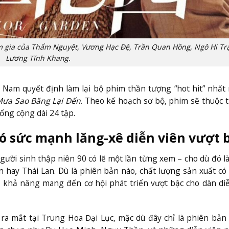
 gia của Thẩm Nguyệt, Vương Hạc Đệ, Trần Quan Hồng, Ngô Hi Tr
Lương Tĩnh Khang.
Nam quyết định làm lại bộ phim thần tượng “hot hit” nhấ
ưa Sao Băng Lại Đến
. Theo kế hoạch sơ bộ, phim sẽ thuộc t
ổng cộng dài 24 tập.
ó sức mạnh lăng-xê diễn viên vượt 
gười sinh thập niên 90 có lẽ một lần từng xem – cho dù đó l
hay Thái Lan. Dù là phiên bản nào, chất lượng sản xuất có 
ó khả năng mang đến cơ hội phát triển vượt bậc cho dàn di
ra mắt tại Trung Hoa Đại Lục, mặc dù đây chỉ là phiên bả