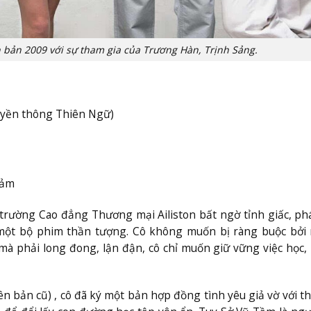
ản 2009 với sự tham gia của Trương Hàn, Trịnh Sảng.
ruyền thông Thiên Ngữ)
cảm
 trường Cao đẳng Thương mại Ailiston bất ngờ tỉnh giấc, ph
 một bộ phim thần tượng. Cô không muốn bị ràng buộc bởi
à phải long đong, lận đận, cô chỉ muốn giữ vững việc học
n bản cũ) , cô đã ký một bản hợp đồng tình yêu giả vờ với th