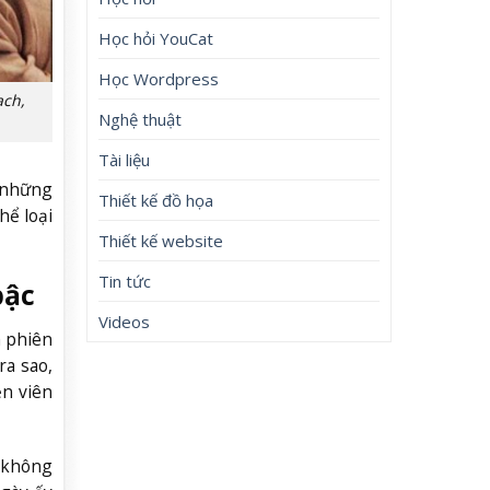
Học hỏi YouCat
Học Wordpress
ạch,
Nghệ thuật
Tài liệu
t những
Thiết kế đồ họa
hể loại
Thiết kế website
Tin tức
bậc
Videos
à phiên
ra sao,
ễn viên
n không