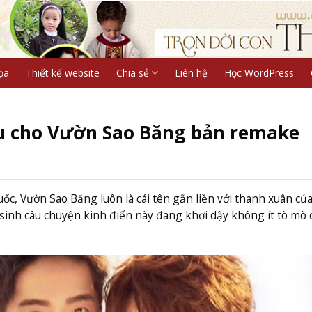
ọa
Thiết kế website
Chia sẻ
Liên hệ
Học WordPress
u cho Vườn Sao Băng bản remake
c, Vườn Sao Băng luôn là cái tên gắn liền với thanh xuân củ
sinh câu chuyện kinh điển này đang khơi dậy không ít tò mò 