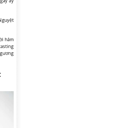
gày ấy
Nguyệt
ời hâm
casting
g gương
t