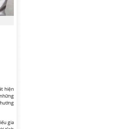
át hiện
 những
, hướng
iếu gia