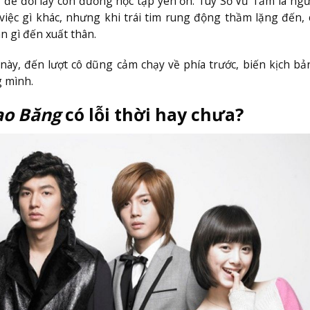
ả để đổi lấy con đường học tập yên ổn. Tuy Sở Vũ Tầm là ngư
việc gì khác, nhưng khi trái tim rung động thầm lặng đến, 
n gì đến xuất thân.
này, đến lượt cô dũng cảm chạy về phía trước, biến kịch b
g mình.
ao Băng
có lỗi thời hay chưa?