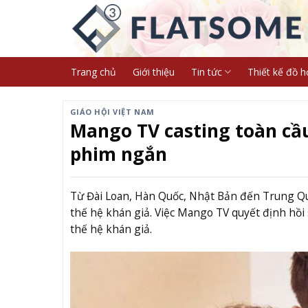
Skip
to
content
Trang chủ
Giới thiệu
Tin tức
Thiết kế đồ h
GIÁO HỘI VIỆT NAM
Mango TV casting toàn cầ
phim ngắn
Từ Đài Loan, Hàn Quốc, Nhật Bản đến Trung Quố
thế hệ khán giả. Việc Mango TV quyết định hồi 
thế hệ khán giả.