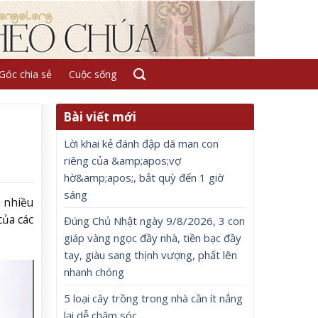
Góc chia sẻ
Cuộc sống
Bài viết mới
Lời khai kẻ đánh đập dã man con
riêng của &amp;apos;vợ
hờ&amp;apos;, bắt quỳ đến 1 giờ
sáng
a nhiều
của các
Đúng Chủ Nhật ngày 9/8/2026, 3 con
giáp vàng ngọc đầy nhà, tiền bạc đầy
tay, giàu sang thịnh vượng, phất lên
nhanh chóng
5 loại cây trồng trong nhà cần ít nắng
lại dễ chăm sóc