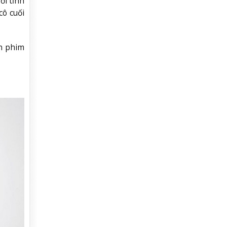
ời tỉnh
cô cuối
ản phim