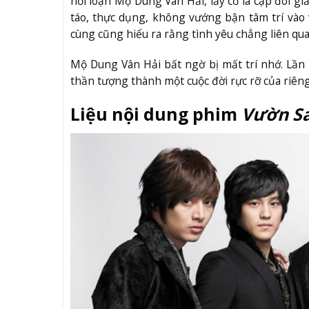
nổi loạn Mộ Dung Vân Hải, lấy cớ là cặp đôi gi
táo, thực dụng, không vướng bận tâm trí vào 
cùng cũng hiểu ra rằng tình yêu chẳng liên qua
Mộ Dung Vân Hải bất ngờ bị mất trí nhớ. Lần 
thần tượng thành một cuộc đời rực rỡ của riên
Liệu nội dung phim
Vườn S