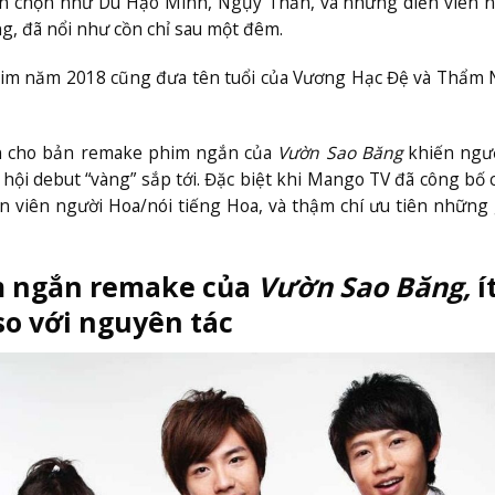
ển chọn như Du Hạo Minh, Ngụy Thần, và những diễn viên n
g, đã nổi như cồn chỉ sau một đêm.
im năm 2018 cũng đưa tên tuổi của Vương Hạc Đệ và Thẩm 
ên cho bản remake phim ngắn của
Vườn Sao Băng
khiến ngư
 hội debut “vàng” sắp tới. Đặc biệt khi Mango TV đã công bố 
iễn viên người Hoa/nói tiếng Hoa, và thậm chí ưu tiên nhữn
m ngắn remake của
Vườn Sao Băng,
í
so với nguyên tác