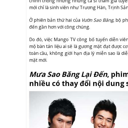
chính thống nhưng những ca sĩ tham gia tuy
mới chỉ là sinh viên như Trương Hàn, Trịnh Sản
Ở phiên bản thứ hai của
Vườn Sao Băng,
bộ ph
đến gần hơn với công chúng.
Do đó, việc Mango TV công bố tuyển diễn vi
mộ bàn tán liệu ai sẽ là gương mặt đạt được cơ
toàn cầu, không giới hạn địa lý miễn sao là d
mặt mới.
Mưa Sao Băng Lại Đến
, phi
nhiều có thay đổi nội dung 