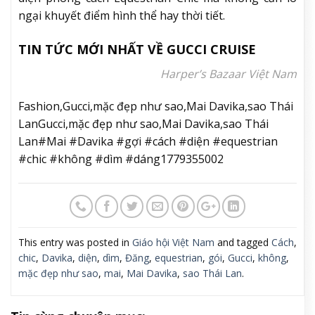
ngại khuyết điểm hình thể hay thời tiết.
TIN TỨC MỚI NHẤT VỀ GUCCI CRUISE
Harper’s Bazaar Việt Nam
Fashion,Gucci,mặc đẹp như sao,Mai Davika,sao Thái
LanGucci,mặc đẹp như sao,Mai Davika,sao Thái
Lan#Mai #Davika #gợi #cách #diện #equestrian
#chic #không #dìm #dáng1779355002
This entry was posted in
Giáo hội Việt Nam
and tagged
Cách
,
chic
,
Davika
,
diện
,
dìm
,
Đăng
,
equestrian
,
gói
,
Gucci
,
không
,
mặc đẹp như sao
,
mai
,
Mai Davika
,
sao Thái Lan
.