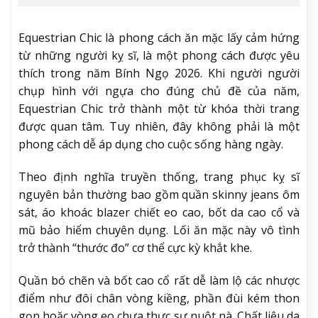
Equestrian Chic là phong cách ăn mặc lấy cảm hứng
từ những người kỵ sĩ, là một phong cách được yêu
thích trong năm Bính Ngọ 2026. Khi người người
chụp hình với ngựa cho đúng chủ đề của năm,
Equestrian Chic trở thành một từ khóa thời trang
được quan tâm. Tuy nhiên, đây không phải là một
phong cách dễ áp dụng cho cuộc sống hàng ngày.
Theo định nghĩa truyền thống, trang phục kỵ sĩ
nguyên bản thường bao gồm quần skinny jeans ôm
sát, áo khoác blazer chiết eo cao, bốt da cao cổ và
mũ bảo hiểm chuyên dụng. Lối ăn mặc này vô tình
trở thành “thước đo” cơ thể cực kỳ khắt khe.
Quần bó chẽn và bốt cao cổ rất dễ làm lộ các nhược
điểm như đôi chân vòng kiềng, phần đùi kém thon
gọn hoặc vòng eo chưa thực sự nuột nà. Chất liệu da