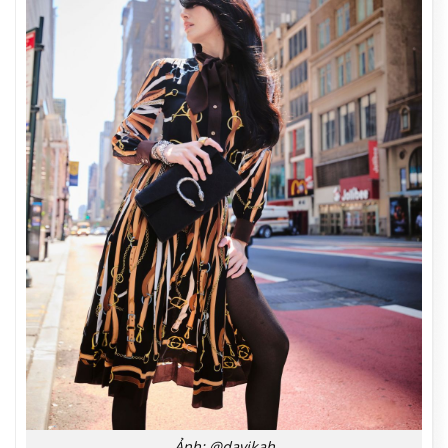
Ảnh: @davikah