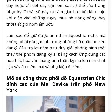
dày hoặc vải dệt dày dặn ôm sát cơ thể của trang
phục kỵ sĩ thật sẽ gây ra cảm giác bức bối khó chịu
khi diện vào những ngày mùa hè nắng nóng hay
thời tiết gió nồm ẩm ướt.
Làm sao để giữ được tinh thần Equestrian Chic mà
không phải gồng mình trong những bộ quần áo kén
dáng? Câu trả lời nằm ở tư duy giải phóng hình thể,
thay thế phom dáng kỵ sĩ bằng cách ứng dụng các
họa tiết, hoa văn mang tinh thần kỵ mã lên nền chất
liệu váy áo mềm mại và phụ kiện đi kèm.
Mổ xẻ công thức phối đồ Equestrian Chic
đỉnh cao của Mai Davika trên phố New
York