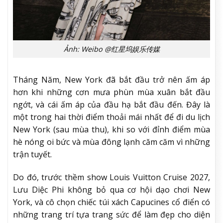
Ảnh: Weibo @红星坞娱乐传媒
Tháng Năm, New York đã bắt đầu trở nên ấm áp
hơn khi những cơn mưa phùn mùa xuân bắt đầu
ngớt, và cái ấm áp của đầu hạ bắt đầu đến. Đây là
một trong hai thời điểm thoải mái nhất để đi du lịch
New York (sau mùa thu), khi so với đỉnh điểm mùa
hè nóng oi bức và mùa đông lạnh căm căm vì những
trận tuyết.
Do đó, trước thềm show Louis Vuitton Cruise 2027,
Lưu Diệc Phi không bỏ qua cơ hội dạo chơi New
York, và cô chọn chiếc túi xách Capucines cổ điển có
những trang trí tựa trang sức để làm đẹp cho diện