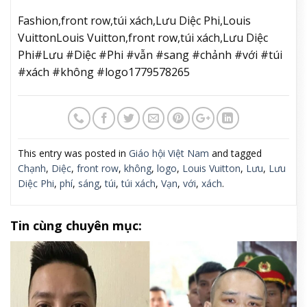
Fashion,front row,túi xách,Lưu Diệc Phi,Louis
VuittonLouis Vuitton,front row,túi xách,Lưu Diệc
Phi#Lưu #Diệc #Phi #vẫn #sang #chảnh #với #túi
#xách #không #logo1779578265
This entry was posted in
Giáo hội Việt Nam
and tagged
Chạnh
,
Diệc
,
front row
,
không
,
logo
,
Louis Vuitton
,
Lưu
,
Lưu
Diệc Phi
,
phí
,
sáng
,
túi
,
túi xách
,
Vạn
,
với
,
xách
.
Tin cùng chuyên mục: