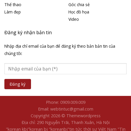
Thể thao
Góc chia sẻ
Làm đẹp
Học đồ họa
Video
Đăng ký nhận bản tin
Nhập địa chỉ email của bạn để đăng ký theo bản bản tin của
chúng tôi:
Phone: 0909.009.009
Email: webtintuc@gmail.com
Copyright 2026 © Themewordpress
Địa chỉ: 290 Nguyễn Trãi, Thanh Xuân, Hà Nội
"korean kbj​
"korean bj
"koreanbj​
"tin tức thời sự Việt Nam
"Tin