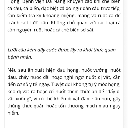
Họng, Bệnh viện Đà Nẵng khuyến cáo khi chế biến
cá câu, cá biển, đặc biệt cá do ngư dân câu trực tiếp,
cần kiểm tra kỹ khoang miệng, mang và ruột cá để
tránh sót lưỡi câu. Không chủ quan với các loại cá
còn nguyên ruột hoặc cá chế biến sơ sài.
Lưỡi câu kèm dây cước được lấy ra khỏi thực quản
bệnh nhân.
Nếu sau ăn xuất hiện đau họng, nuốt vướng, nuốt
đau, chảy nước dãi hoặc nghi ngờ nuốt dị vật, cần
đến cơ sở y tế ngay. Tuyệt đối không tự ý móc họng,
kéo dị vật ra hoặc cố nuốt thêm thức ăn để “đẩy dị
vật xuống”, vì có thể khiến dị vật đâm sâu hơn, gây
thủng thực quản hoặc tổn thương mạch máu nguy
hiểm.