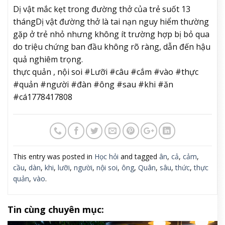
Dị vật mắc kẹt trong đường thở của trẻ suốt 13
tháng
Dị vật đường thở là tai nạn nguy hiểm thường
gặp ở trẻ nhỏ nhưng không ít trường hợp bị bỏ qua
do triệu chứng ban đầu không rõ ràng, dẫn đến hậu
quả nghiêm trọng.
thực quản , nội soi #Lưỡi #câu #cắm #vào #thực
#quản #người #đàn #ông #sau #khi #ăn
#cá1778417808
This entry was posted in
Học hỏi
and tagged
ân
,
cả
,
cảm
,
cầu
,
dàn
,
khi
,
lưỡi
,
người
,
nội soi
,
ông
,
Quân
,
sâu
,
thức
,
thực
quản
,
vào
.
Tin cùng chuyên mục: