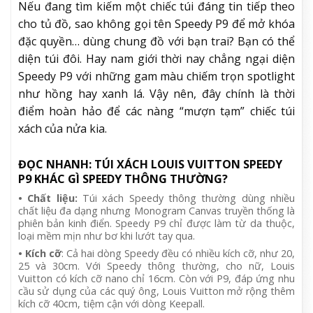
Nếu đang tìm kiếm một chiếc túi đáng tin tiếp theo
cho tủ đồ, sao không gọi tên Speedy P9 để mở khóa
đặc quyền… dùng chung đồ với bạn trai? Bạn có thể
diện túi đôi. Hay nam giới thời nay chẳng ngại diện
Speedy P9 với những gam màu chiếm trọn spotlight
như hồng hay xanh lá. Vậy nên, đây chính là thời
điểm hoàn hảo để các nàng “mượn tạm” chiếc túi
xách của nửa kia.
ĐỌC NHANH: TÚI XÁCH LOUIS VUITTON SPEEDY
P9 KHÁC GÌ SPEEDY THÔNG THƯỜNG?
• Chất liệu:
Túi xách Speedy thông thường dùng nhiều
chất liệu đa dạng nhưng Monogram Canvas truyền thống là
phiên bản kinh điển. Speedy P9 chỉ được làm từ da thuộc,
loại mềm mịn như bơ khi lướt tay qua.
• Kích cỡ
: Cả hai dòng Speedy đều có nhiều kích cỡ, như 20,
25 và 30cm. Với Speedy thông thường, cho nữ, Louis
Vuitton có kích cỡ nano chỉ 16cm. Còn với P9, đáp ứng nhu
cầu sử dụng của các quý ông, Louis Vuitton mở rộng thêm
kích cỡ 40cm, tiệm cận với dòng Keepall.