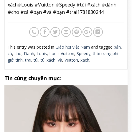
xách#Louis #Vuitton #Speedy #túi #xách #dành
#cho #cả #bạn #và #bạn #trai1781830244
This entry was posted in
Giáo hội Việt Nam
and tagged
bản
,
cả
,
cho
,
Danh
,
Louis
,
Louis Vuitton
,
Speedy
,
thời trang phi
giới tính
,
trai
,
túi
,
túi xách
,
và
,
Vuitton
,
xách
.
Tin cùng chuyên mục: