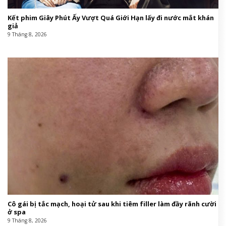
Kết phim Giây Phút Ấy Vượt Quá Giới Hạn lấy đi nước mắt khán
giả
9 Tháng 8, 2026
Cô gái bị tắc mạch, hoại tử sau khi tiêm filler làm đầy rãnh cười
ở spa
9 Tháng 8, 2026