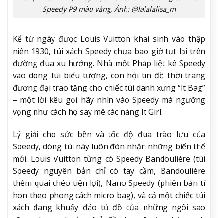
Speedy P9 màu vàng, Ảnh: @lalalalisa_m
Kể từ ngày được Louis Vuitton khai sinh vào thập
niên 1930, túi xách Speedy chưa bao giờ tụt lại trên
đường đua xu hướng. Nhà mốt Pháp liệt kê Speedy
vào dòng túi biểu tượng, còn hội tín đồ thời trang
đương đại trao tặng cho chiếc túi danh xưng “It Bag”
– một lời kêu gọi hãy nhìn vào Speedy mà ngưỡng
vọng như cách họ say mê các nàng It Girl.
Lý giải cho sức bền và tốc độ đua trào lưu của
Speedy, dòng túi này luôn đón nhận những biến thể
mới. Louis Vuitton từng có Speedy Bandoulière (túi
Speedy nguyên bản chỉ có tay cầm, Bandoulière
thêm quai chéo tiện lợi), Nano Speedy (phiên bản tí
hon theo phong cách micro bag), và cả một chiếc túi
xách đang khuấy đảo tủ đồ của những ngôi sao