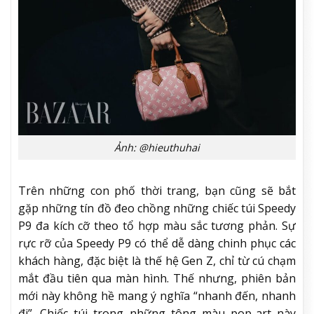
Ảnh: @hieuthuhai
Trên những con phố thời trang, bạn cũng sẽ bắt
gặp những tín đồ đeo chồng những chiếc túi Speedy
P9 đa kích cỡ theo tổ hợp màu sắc tương phản. Sự
rực rỡ của Speedy P9 có thể dễ dàng chinh phục các
khách hàng, đặc biệt là thế hệ Gen Z, chỉ từ cú chạm
mắt đầu tiên qua màn hình. Thế nhưng, phiên bản
mới này không hề mang ý nghĩa “nhanh đến, nhanh
đi”. Chiếc túi trong những tông màu pop-art này