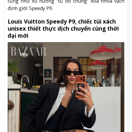
cũng như xu hướng “tủ đồ chung” xóa nhòa vạch
định giới: Speedy P9.
Louis Vuitton Speedy P9, chiếc túi xách
unisex thiết thực dịch chuyển cùng thời
đại mới