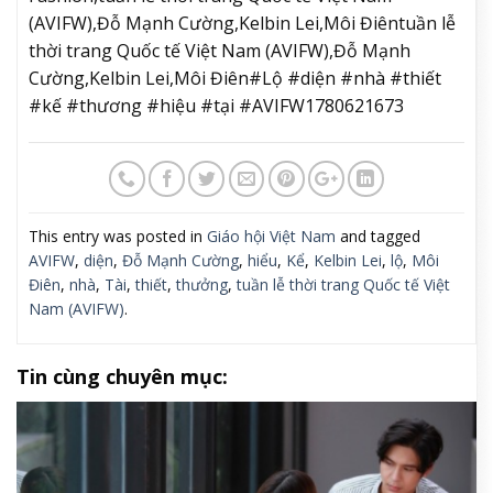
(AVIFW),Đỗ Mạnh Cường,Kelbin Lei,Môi Điêntuần lễ
thời trang Quốc tế Việt Nam (AVIFW),Đỗ Mạnh
Cường,Kelbin Lei,Môi Điên#Lộ #diện #nhà #thiết
#kế #thương #hiệu #tại #AVIFW1780621673
This entry was posted in
Giáo hội Việt Nam
and tagged
AVIFW
,
diện
,
Đỗ Mạnh Cường
,
hiểu
,
Kể
,
Kelbin Lei
,
lộ
,
Môi
Điên
,
nhà
,
Tài
,
thiết
,
thưởng
,
tuần lễ thời trang Quốc tế Việt
Nam (AVIFW)
.
Tin cùng chuyên mục: