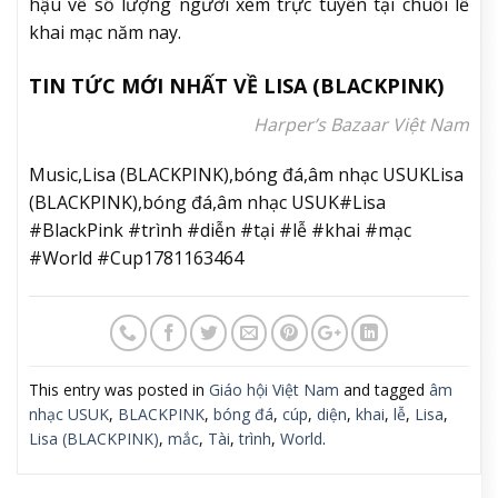
hậu về số lượng người xem trực tuyến tại chuỗi lễ
khai mạc năm nay.
TIN TỨC MỚI NHẤT VỀ LISA (BLACKPINK)
Harper’s Bazaar Việt Nam
Music,Lisa (BLACKPINK),bóng đá,âm nhạc USUKLisa
(BLACKPINK),bóng đá,âm nhạc USUK#Lisa
#BlackPink #trình #diễn #tại #lễ #khai #mạc
#World #Cup1781163464
This entry was posted in
Giáo hội Việt Nam
and tagged
âm
nhạc USUK
,
BLACKPINK
,
bóng đá
,
cúp
,
diện
,
khai
,
lễ
,
Lisa
,
Lisa (BLACKPINK)
,
mắc
,
Tài
,
trình
,
World
.