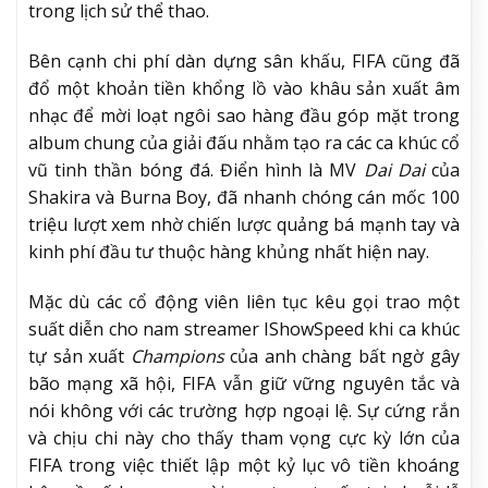
trong lịch sử thể thao.
Bên cạnh chi phí dàn dựng sân khấu, FIFA cũng đã
đổ một khoản tiền khổng lồ vào khâu sản xuất âm
nhạc để mời loạt ngôi sao hàng đầu góp mặt trong
album chung của giải đấu nhằm tạo ra các ca khúc cổ
vũ tinh thần bóng đá. Điển hình là MV
Dai Dai
của
Shakira và Burna Boy, đã nhanh chóng cán mốc 100
triệu lượt xem nhờ chiến lược quảng bá mạnh tay và
kinh phí đầu tư thuộc hàng khủng nhất hiện nay.
Mặc dù các cổ động viên liên tục kêu gọi trao một
suất diễn cho nam streamer IShowSpeed khi ca khúc
tự sản xuất
Champions
của anh chàng bất ngờ gây
bão mạng xã hội, FIFA vẫn giữ vững nguyên tắc và
nói không với các trường hợp ngoại lệ. Sự cứng rắn
và chịu chi này cho thấy tham vọng cực kỳ lớn của
FIFA trong việc thiết lập một kỷ lục vô tiền khoáng