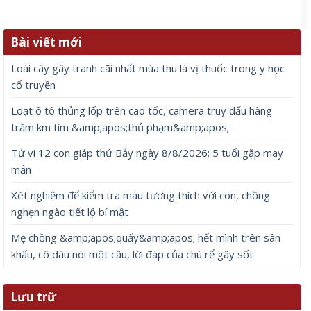
Bài viết mới
Loài cây gây tranh cãi nhất mùa thu là vị thuốc trong y học
cổ truyền
Loạt ô tô thủng lốp trên cao tốc, camera truy dấu hàng
trăm km tìm &amp;apos;thủ phạm&amp;apos;
Tử vi 12 con giáp thứ Bảy ngày 8/8/2026: 5 tuổi gặp may
mắn
Xét nghiệm để kiểm tra máu tương thích với con, chồng
nghẹn ngào tiết lộ bí mật
Mẹ chồng &amp;apos;quẩy&amp;apos; hết mình trên sân
khấu, cô dâu nói một câu, lời đáp của chú rể gây sốt
Lưu trữ