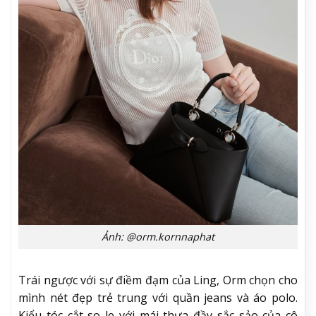
Ảnh: @orm.kornnaphat
Trái ngược với sự điềm đạm của Ling, Orm chọn cho
mình nét đẹp trẻ trung với quần jeans và áo polo.
Kiểu tóc cắt so le với mái thưa đầy sắc sảo của cô