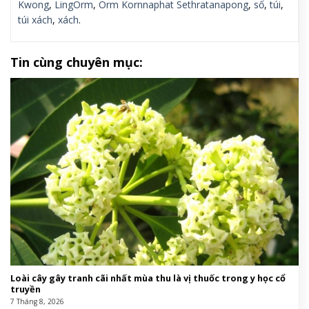
Kwong
,
LingOrm
,
Orm Kornnaphat Sethratanapong
,
số
,
túi
,
túi xách
,
xách
.
Tin cùng chuyên mục:
Loài cây gây tranh cãi nhất mùa thu là vị thuốc trong y học cổ
truyền
7 Tháng 8, 2026