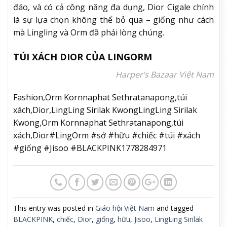
đáo, và có cả công năng đa dụng, Dior Cigale chính
là sự lựa chọn không thể bỏ qua – giống như cách
mà Lingling và Orm đã phải lòng chúng.
TÚI XÁCH DIOR CỦA LINGORM
Harper’s Bazaar Việt Nam
Fashion,Orm Kornnaphat Sethratanapong,túi
xách,Dior,LingLing Sirilak KwongLingLing Sirilak
Kwong,Orm Kornnaphat Sethratanapong,túi
xách,Dior#LingOrm #sở #hữu #chiếc #túi #xách
#giống #Jisoo #BLACKPINK1778284971
This entry was posted in
Giáo hội Việt Nam
and tagged
BLACKPINK
,
chiếc
,
Dior
,
giống
,
hữu
,
Jisoo
,
LingLing Sirilak