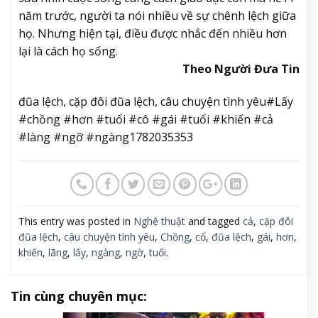
năm trước, người ta nói nhiều về sự chênh lệch giữa
họ. Nhưng hiện tại, điều được nhắc đến nhiều hơn
lại là cách họ sống.
Theo Người Đưa Tin
đũa lệch, cặp đôi đũa lệch, câu chuyện tình yêu#Lấy
#chồng #hơn #tuổi #cô #gái #tuổi #khiến #cả
#làng #ngỡ #ngàng1782035353
This entry was posted in
Nghệ thuật
and tagged
cả
,
cặp đôi
đũa lệch
,
câu chuyện tình yêu
,
Chồng
,
cổ
,
đũa lệch
,
gái
,
hơn
,
khiến
,
lãng
,
lấy
,
ngàng
,
ngờ
,
tuổi
.
Tin cùng chuyên mục: