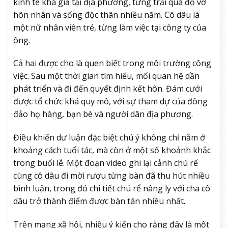
kinh tế khá giả tại địa phương, từng trải qua đổ vỡ
hôn nhân và sống độc thân nhiều năm. Cô dâu là
một nữ nhân viên trẻ, từng làm việc tại công ty của
ông.
Cả hai được cho là quen biết trong môi trường công
việc. Sau một thời gian tìm hiểu, mối quan hệ dần
phát triển và đi đến quyết định kết hôn. Đám cưới
được tổ chức khá quy mô, với sự tham dự của đông
đảo họ hàng, bạn bè và người dân địa phương.
Điều khiến dư luận đặc biệt chú ý không chỉ nằm ở
khoảng cách tuổi tác, mà còn ở một số khoảnh khắc
trong buổi lễ. Một đoạn video ghi lại cảnh chú rể
cùng cô dâu đi mời rượu từng bàn đã thu hút nhiều
bình luận, trong đó chi tiết chú rể nâng ly với cha cô
dâu trở thành điểm được bàn tán nhiều nhất.
Trên mạng xã hội, nhiều ý kiến cho rằng đây là một