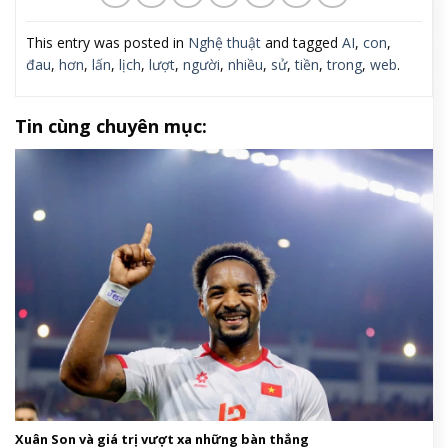
This entry was posted in
Nghệ thuật
and tagged
AI
,
con
,
đau
,
hơn
,
lấn
,
lịch
,
lượt
,
người
,
nhiều
,
sử
,
tiền
,
trong
,
web
.
Tin cùng chuyên mục:
Xuân Son và giá trị vượt xa những bàn thắng