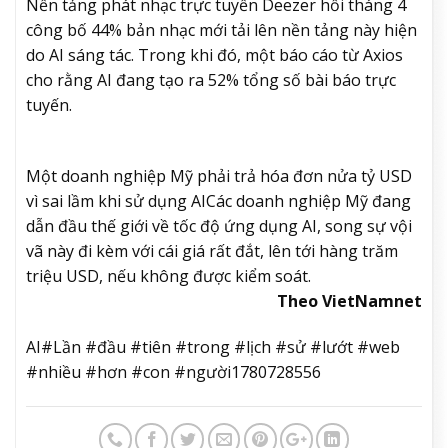
Nền tảng phát nhạc trực tuyến Deezer hồi tháng 4
công bố 44% bản nhạc mới tải lên nền tảng này hiện
do AI sáng tác. Trong khi đó, một báo cáo từ Axios
cho rằng AI đang tạo ra 52% tổng số bài báo trực
tuyến.
Một doanh nghiệp Mỹ phải trả hóa đơn nửa tỷ USD
vì sai lầm khi sử dụng AI
Các doanh nghiệp Mỹ đang
dẫn đầu thế giới về tốc độ ứng dụng AI, song sự vội
vã này đi kèm với cái giá rất đắt, lên tới hàng trăm
triệu USD, nếu không được kiểm soát.
Theo VietNamnet
AI#Lần #đầu #tiên #trong #lịch #sử #lướt #web
#nhiều #hơn #con #người1780728556