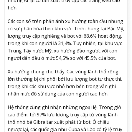
nhưng AI lại có tần suất truy cập các trang web cao
hơn.
Các con số trên phản ánh xu hướng toàn cầu nhưng
có sự phân hóa theo khu vực. Tính chung tại Bắc Mỹ,
lượng truy cập nghiêng về bot với 68,6% hoạt động,
trong khi con người là 31,4%. Tuy nhiên, tại khu vực
Trung Tây nước Mỹ, xu hướng đảo ngược với con
người dẫn đầu ở mức 54,5% so với 45,5% của bot.
Xu hướng chung cho thấy: Các vùng lãnh thổ rộng
lớn thường bị chi phối bởi lưu lượng bot tự thực thi,
trong khi các khu vực nhỏ hơn bên trong vẫn ghi
nhận mức độ sử dụng của con người cao hơn.
Hệ thống cũng ghi nhận những ngoại lệ. Trong giờ
cao điểm, tới 97% lưu lượng truy cập từ vùng lãnh
thổ nhỏ bé Gibraltar xuất phát từ bot. Ở chiều
ngược lại, các quốc gia như Cuba và Lào có tỷ lệ truy