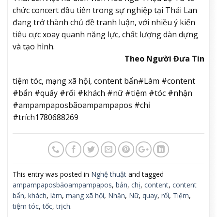
chức concert đầu tiên trong sự nghiệp tại Thái Lan
đang trở thành chủ đề tranh luận, với nhiều ý kiến
tiêu cực xoay quanh năng lực, chất lượng dàn dựng
và tạo hình.
Theo Người Đưa Tin
tiệm tóc, mạng xã hội, content bẩn#Làm #content
#bẩn #quấy #rối #khách #nữ #tiệm #tóc #nhận
#ampampaposbãoampampapos #chỉ
#trích1780688269
This entry was posted in
Nghệ thuật
and tagged
ampampaposbãoampampapos
,
bản
,
chị
,
content
,
content
bẩn
,
khách
,
làm
,
mạng xã hội
,
Nhận
,
Nữ
,
quay
,
rối
,
Tiệm
,
tiệm tóc
,
tốc
,
trịch
.