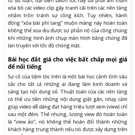
từ dư luận, đại diện salon tóc này đã phải âm thầm
xóa bỏ các video clip gây tranh cãi trên các nền tảng
nhằm trốn tránh sự công kích. Tuy nhiên, hành
động “xóa bài phi tang” muộn màng này hoàn toàn
không thể xoa dịu được sự phẫn nộ của công chúng
khi những hình ảnh chụp màn hình bằng chứng đã
lan truyền với tốc độ chóng mặt.
Bài học đắt giá cho việc bất chấp mọi giá
để nổi tiếng
Sự cố của tiệm tóc trên là một bài học cảnh tỉnh sâu
sắc cho tất cả những ai đang làm kinh doanh và
sáng tạo nội dung số. Thuật toán của các nền tảng
có thể ưu tiên những nội dung giật gân, nhạy cảm
giúp video dễ dàng đạt hàng triệu lượt xem (view) chỉ
sau một đêm. Thế nhưng, lượng view đó hoàn toàn
là “view ảo”, nó không thể hoán đổi thành những
khách hàng trung thành nếu nó được xây dựng trên