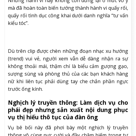
Những hành vi này không còn dừng lại ở mức vô ý
mà đã hoàn toàn biến tướng thành hành vi quấy rối,
quấy rối tình dục công khai dưới danh nghĩa “tư vấn
kiểu tóc”.
Dù trên clip được chèn những đoạn nhạc xu hướng
(trend) vui vẻ, người xem vẫn dễ dàng nhận ra sự
không thoải mái, thậm chí là biểu cảm gượng gạo,
sượng sùng và phòng thủ của các bạn khách hàng
nữ khi liên tục phải dùng tay che chắn phần ngực
trước ống kính.
Nghịch lý truyền thông: Làm dịch vụ cho
phái đẹp nhưng sản xuất nội dung phục
vụ thị hiếu thô tục của đàn ông
Vụ bê bối này đã phơi bày một nghịch lý truyền
thông vô cùng nực cười và đầy châm biếm trong tư