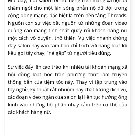
Mới đây, một salon tóc nổi tiếng trên mạng xã hội đã
châm ngòi cho một làn sóng phẫn nộ dữ dội trong
cộng đồng mạng, đặc biệt là trên nền tảng Threads.
Nguồn cơn sự việc bắt nguồn từ những đoạn video
quảng cáo mang tính chất quấy rối khách hàng nữ
một cách vô duyên, thô thiển. Vụ việc nhanh chóng
đẩy salon này vào tâm bão chỉ trích với hàng loạt lời
kêu gọi tẩy chay, “né gấp” từ người tiêu dùng.
Sự việc đẩy lên cao trào khi nhiều tài khoản mạng xã
hội đồng loạt bóc trần phương thức làm truyền
thông bẩn của tiệm tóc này. Thay vì tập trung vào
tay nghề, kỹ thuật cắt nhuộm hay chất lượng dịch vụ,
các đoạn video ngắn của salon lại liên tục hướng ống
kính vào những bộ phận nhạy cảm trên cơ thể của
các khách hàng nữ.