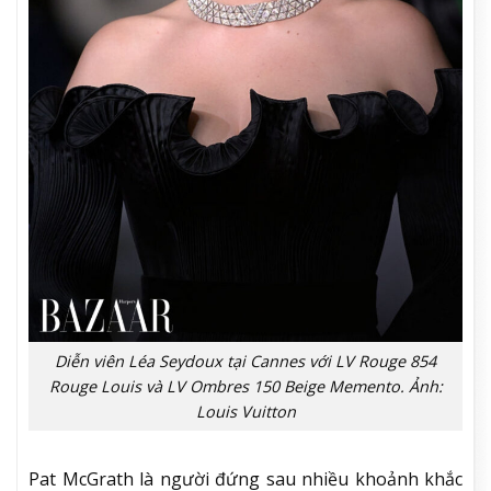
Diễn viên Léa Seydoux tại Cannes với LV Rouge 854
Rouge Louis và LV Ombres 150 Beige Memento. Ảnh:
Louis Vuitton
Pat McGrath là người đứng sau nhiều khoảnh khắc