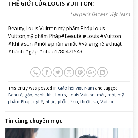
THẾ GIỚI CỦA LOUIS VUITTON:
Harper’s Bazaar Việt Nam
Beauty,Louis Vuitton,mỹ phẩm PhápLouis
Vuitton,mỹ phẩm Pháp#Beauté #Louis #Vuitton
#Khi #son #môi #phấn #mắt #và #nghệ #thuật
#hành #gặp #nhau1780471543
This entry was posted in
Giáo hội Việt Nam
and tagged
Beauté
,
gặp
,
hạnh
,
khi
,
Louis
,
Louis Vuitton
,
mắt
,
mới
,
mỹ
phẩm Pháp
,
nghệ
,
nhậu
,
phẫn
,
Sơn
,
thuật
,
và
,
Vuitton
.
Tin cùng chuyên mục: