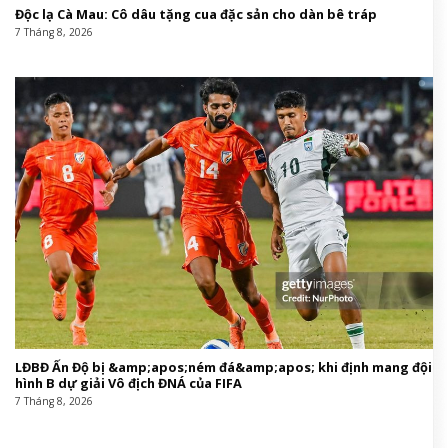
Độc lạ Cà Mau: Cô dâu tặng cua đặc sản cho dàn bê tráp
7 Tháng 8, 2026
LĐBĐ Ấn Độ bị &amp;apos;ném đá&amp;apos; khi định mang đội
hình B dự giải Vô địch ĐNÁ của FIFA
7 Tháng 8, 2026