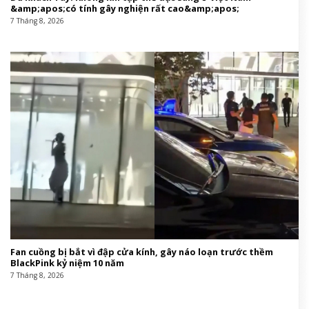
&amp;apos;có tính gây nghiện rất cao&amp;apos;
7 Tháng 8, 2026
Fan cuồng bị bắt vì đập cửa kính, gây náo loạn trước thềm
BlackPink kỷ niệm 10 năm
7 Tháng 8, 2026