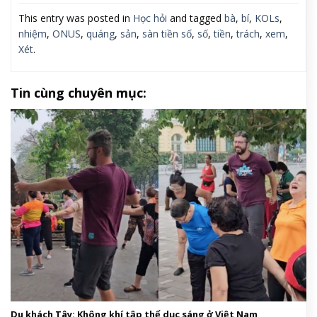
This entry was posted in
Học hỏi
and tagged
bà
,
bí
,
KOLs
,
nhiệm
,
ONUS
,
quáng
,
sản
,
sàn tiền số
,
số
,
tiền
,
trách
,
xem
,
Xét
.
Tin cùng chuyên mục:
Du khách Tây: Không khí tập thể dục sáng ở Việt Nam