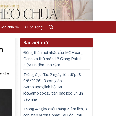
Góc chia sẻ
Cuộc sống
Bài viết mới
h
Động thái mới nhất của MC Hoàng
Oanh và thủ môn Lê Giang Patrik
giữa tin đồn tình cảm
c cân
Trúng độc đắc 2 ngày liên tiếp (8 –
9/8/2026), 3 con giáp
&amp;apos;lĩnh hội tài
lộc&amp;apos;, tiền bạc kéo ùn ùn
vào nhà
Trong 4 ngày cuối tháng 6 âm lịch, 3
con giáp vượng phát Tài Lộc, Phú