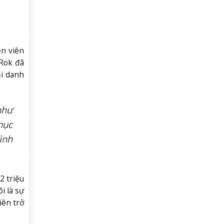
ễn viên
 Rok đã
ại danh
như
hục
ình
2 triệu
i là sự
iên trở