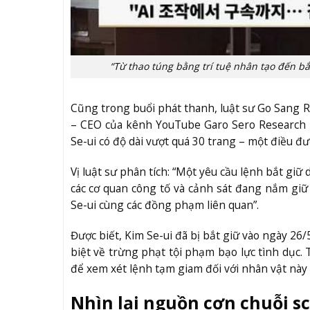
“Từ thao túng bằng trí tuệ nhân tạo đến bắ
Cũng trong buổi phát thanh, luật sư Go Sang Ro
– CEO của kênh YouTube Garo Sero Research In
Se-ui có độ dài vượt quá 30 trang – một điều đư
Vị luật sư phân tích: “Một yêu cầu lệnh bắt giữ 
các cơ quan công tố và cảnh sát đang nắm giữ 
Se-ui cùng các đồng phạm liên quan”.
Được biết, Kim Se-ui đã bị bắt giữ vào ngày 26
biệt về trừng phạt tội phạm bạo lực tình dục. 
để xem xét lệnh tạm giam đối với nhân vật này 
Nhìn lại nguồn cơn chuỗi s