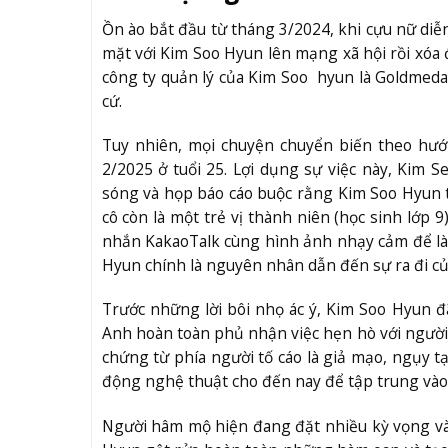
Ồn ào bắt đầu từ tháng 3/2024, khi cựu nữ di
mặt với Kim Soo Hyun lên mạng xã hội rồi xóa đ
công ty quản lý của Kim Soo hyun là Goldmedal
cứ.
Tuy nhiên, mọi chuyện chuyển biến theo hướn
2/2025 ở tuổi 25. Lợi dụng sự việc này, Kim Se
sóng và họp báo cáo buộc rằng Kim Soo Hyun t
cô còn là một trẻ vị thành niên (học sinh lớp
nhắn KakaoTalk cùng hình ảnh nhạy cảm để làm
Hyun chính là nguyên nhân dẫn đến sự ra đi củ
Trước những lời bôi nhọ ác ý, Kim Soo Hyun đ
Anh hoàn toàn phủ nhận việc hẹn hò với người v
chứng từ phía người tố cáo là giả mạo, ngụy t
động nghệ thuật cho đến nay để tập trung vào 
Người hâm mộ hiện đang đặt nhiều kỳ vọng vào