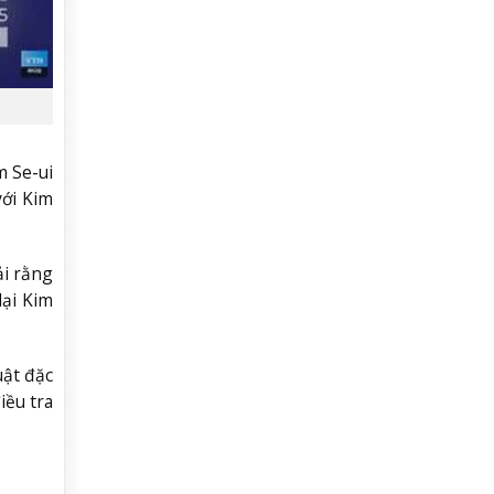
m Se-ui
với Kim
ải rằng
lại Kim
uật đặc
iều tra