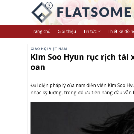
Skip
to
content
Trang chủ
Giới thiệu
Tin tức
Thiết kế đồ h
GIÁO HỘI VIỆT NAM
Kim Soo Hyun rục rịch tái 
oan
Đại diện pháp lý của nam diễn viên Kim Soo Hyun
nhắc kỹ lưỡng, trong đó ưu tiên hàng đầu vẫn l