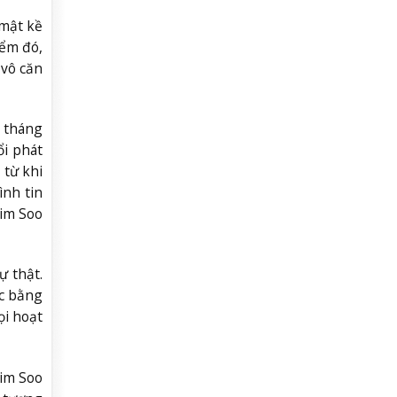
 mật kề
iểm đó,
 vô căn
o tháng
ổi phát
 từ khi
ình tin
Kim Soo
ự thật.
ác bằng
ọi hoạt
Kim Soo