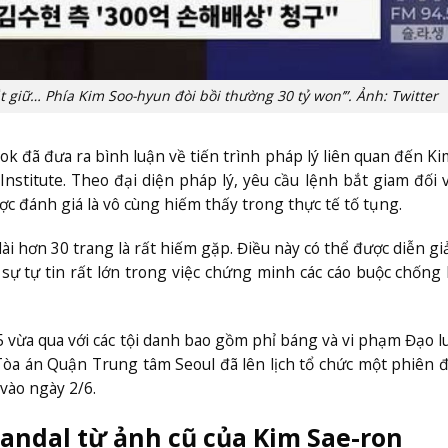
t giữ… Phía Kim Soo-hyun đòi bồi thường 30 tỷ won’”. Ảnh: Twitter
k đã đưa ra bình luận về tiến trình pháp lý liên quan đến Ki
stitute. Theo đại diện pháp lý, yêu cầu lệnh bắt giam đối 
ợc đánh giá là vô cùng hiếm thấy trong thực tế tố tụng.
dài hơn 30 trang là rất hiếm gặp. Điều này có thể được diễn gi
sự tự tin rất lớn trong việc chứng minh các cáo buộc chống 
/5 vừa qua với các tội danh bao gồm phỉ báng và vi phạm Đạo l
Tòa án Quận Trung tâm Seoul đã lên lịch tổ chức một phiên đ
vào ngày 2/6.
candal từ ảnh cũ của Kim Sae-ron