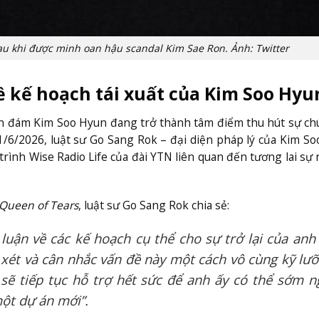
sau khi được minh oan hậu scandal Kim Sae Ron. Ảnh: Twitter
về kế hoạch tái xuất của Kim Soo Hyu
đình đám Kim Soo Hyun đang trở thành tâm điểm thu hút sự ch
1/6/2026, luật sư Go Sang Rok – đại diện pháp lý của Kim S
rình Wise Radio Life của đài YTN liên quan đến tương lai sự
Queen of Tears
, luật sư Go Sang Rok chia sẻ:
 luận về các kế hoạch cụ thể cho sự trở lại của anh 
 xét và cân nhắc vấn đề này một cách vô cùng kỹ lưỡ
i sẽ tiếp tục hỗ trợ hết sức để anh ấy có thể sớm n
ột dự án mới”.