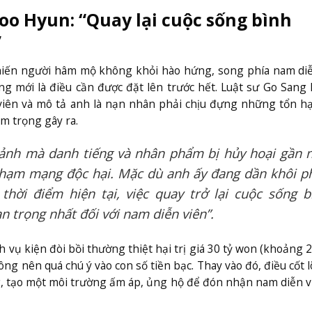
oo Hyun: “Quay lại cuộc sống bình
”
 khiến người hâm mộ không khỏi hào hứng, song phía nam di
g mới là điều cần được đặt lên trước hết. Luật sư Go Sang
 viên và mô tả anh là nạn nhân phải chịu đựng những tổn h
m trọng gây ra.
cảnh mà danh tiếng và nhân phẩm bị hủy hoại gần 
phạm mạng độc hại. Mặc dù anh ấy đang dần khôi p
thời điểm hiện tại, việc quay trở lại cuộc sống b
n trọng nhất đối với nam diễn viên”.
ụ kiện đòi bồi thường thiệt hại trị giá 30 tỷ won (khoảng 2
g nên quá chú ý vào con số tiền bạc. Thay vào đó, điều cốt lõ
g, tạo một môi trường ấm áp, ủng hộ để đón nhận nam diễn v