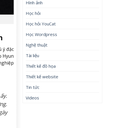
Hình ảnh
Học hỏi
Học hỏi YouCat
Học Wordpress
n
Nghệ thuật
ú ý đặc
Tài liệu
oo Hyun
 nghiệp
Thiết kế đồ họa
Thiết kế website
Tin tức
ấy.
Videos
ng.
gày