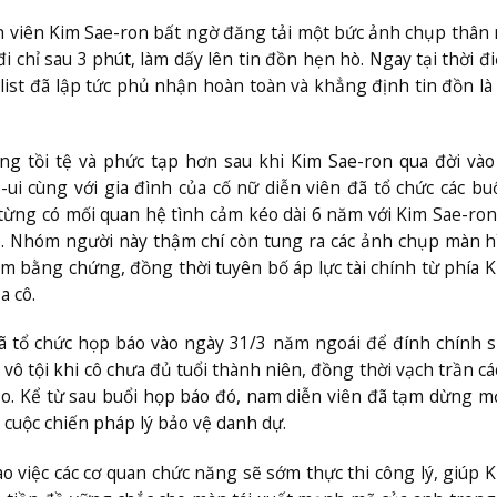
ễn viên Kim Sae-ron bất ngờ đăng tải một bức ảnh chụp thân
i chỉ sau 3 phút, làm dấy lên tin đồn hẹn hò. Ngay tại thời đ
ist đã lập tức phủ nhận hoàn toàn và khẳng định tin đồn là
g tồi tệ và phức tạp hơn sau khi Kim Sae-ron qua đời và
-ui cùng với gia đình của cố nữ diễn viên đã tổ chức các bu
ừng có mối quan hệ tình cảm kéo dài 6 năm với Kim Sae-ron
 9). Nhóm người này thậm chí còn tung ra các ảnh chụp màn h
 bằng chứng, đồng thời tuyên bố áp lực tài chính từ phía 
a cô.
ã tổ chức họp báo vào ngày 31/3 năm ngoái để đính chính s
ô tội khi cô chưa đủ tuổi thành niên, đồng thời vạch trần c
ạo. Kể từ sau buổi họp báo đó, nam diễn viên đã tạm dừng m
cuộc chiến pháp lý bảo vệ danh dự.
 việc các cơ quan chức năng sẽ sớm thực thi công lý, giúp 