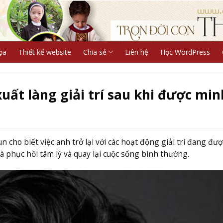
ọa
Thiết kế website
Chia sẻ
Liên hệ
Học WordPress
xuất làng giải trí sau khi được min
 cho biết việc anh trở lại với các hoạt động giải trí đang đượ
à phục hồi tâm lý và quay lại cuộc sống bình thường.