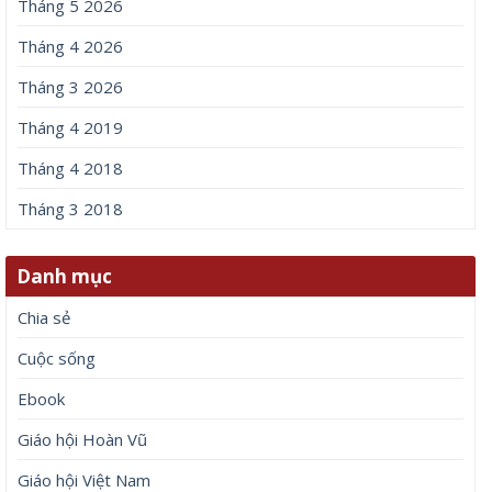
Tháng 5 2026
Tháng 4 2026
Tháng 3 2026
Tháng 4 2019
Tháng 4 2018
Tháng 3 2018
Danh mục
Chia sẻ
Cuộc sống
Ebook
Giáo hội Hoàn Vũ
Giáo hội Việt Nam