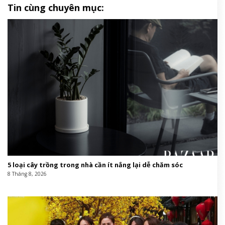
Tin cùng chuyên mục:
5 loại cây trồng trong nhà cần ít nắng lại dễ chăm sóc
8 Tháng 8, 2026