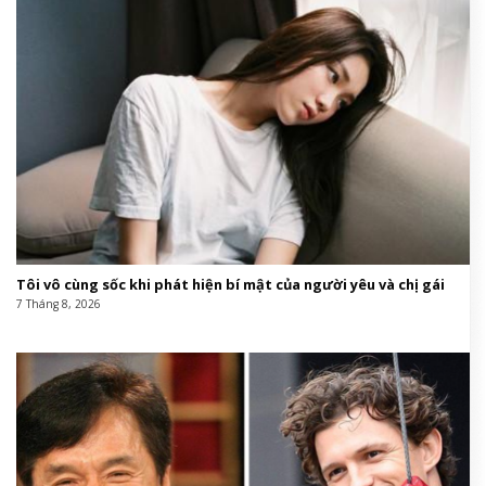
Vốn được nghệ sĩ Vittorio Accornero thiết kế riêng
cho Vương phi Grace của Monaco theo lời đề nghị
của Rodolfo Gucci, tuyệt tác khăn lụa dệt từ 37 sắc
thái màu sắc khác nhau này nay lại một lần nữa tái
sinh. Đặt trong bối cảnh Monaco – nơi di sản và hơi
thở đương đại luôn duy trì cuộc đối thoại không hồi
kết, sự xuất hiện của họa tiết Flora cùng màn thể
hiện xuất thần của Điền Hi Vi đã tạo nên một tổng
thể chiến dịch mãn nhãn, khẳng định vị thế dẫn đầu
xu hướng của Gucci trong mùa mốt năm nay.
THỜI TRANG CỦA NHÀ MỐT GUCCI
Harper’s Bazaar Việt Nam
Fashion,chiến dịch quảng cáo,Điền Hi
Vi,GucciGucci,chiến dịch quảng cáo,Điền Hi Vi#Không
#thể #nhận #Điền #trong #chiến #dịch #Gucci
#Monte #Carlo1783126251