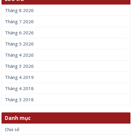
Đạo diễn &amp;apos;Spider-Man: Brand New Day&amp;apos;
lên tiếng về tin đồn liên quan đến Thành Long
7 Tháng 8, 2026
Để lại một bình luận
Email của bạn sẽ không được hiển thị công khai.
Các
trường bắt buộc được đánh dấu
*