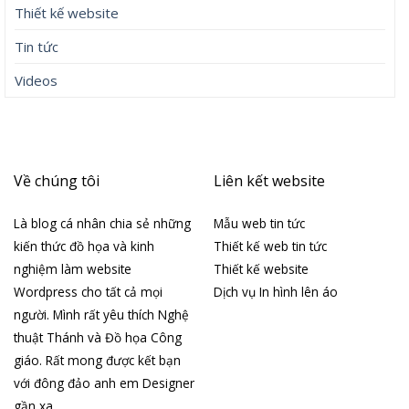
Lưu tên của tôi, email, và trang web trong trình
duyệt này cho lần bình luận kế tiếp của tôi.
Bài viết mới
Đúng thứ Bảy 8/8/2026, 3 con giáp đổi đời dễ dàng như trở
bàn tay, tiền tài ùa tới, ngồi không lộc cũng đến
Vì sao Trường Giang có biệt danh &amp;apos;Mười
Khó&amp;apos;?
Tôi vô cùng sốc khi phát hiện bí mật của người yêu và chị
gái
Đạo diễn &amp;apos;Spider-Man: Brand New
Day&amp;apos; lên tiếng về tin đồn liên quan đến Thành