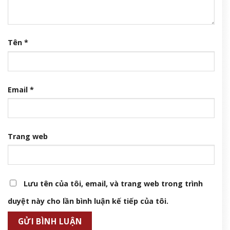
Đúng thứ Bảy 8/8/2026, 3 con giáp đổi đời dễ dàng như trở bàn
tay, tiền tài ùa tới, ngồi không lộc cũng đến
7 Tháng 8, 2026
Vì sao Trường Giang có biệt danh &amp;apos;Mười