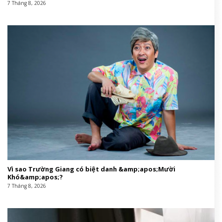
Ảnh: Gucci
Một điểm nhấn không thể bỏ qua trong chiến dịch
lần này chính là họa tiết Flora – sợi chỉ đỏ xuyên suốt
chiều dài lịch sử của nhà mốt, đánh dấu cột mốc kỷ
lục 60 năm kể từ khi được khai sinh vào năm 1966.