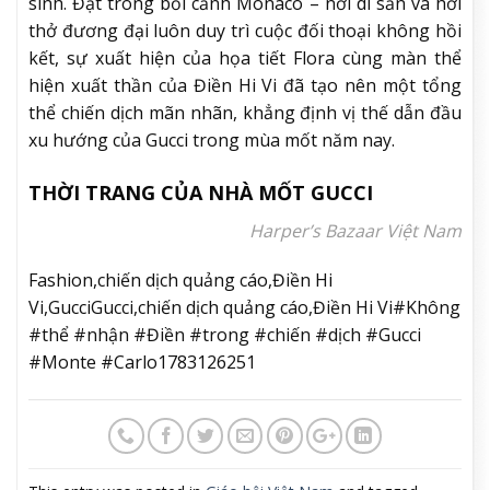
ẢNH: GUCCI
Đôi cao gót Boulevard pump gây choáng ngợp với