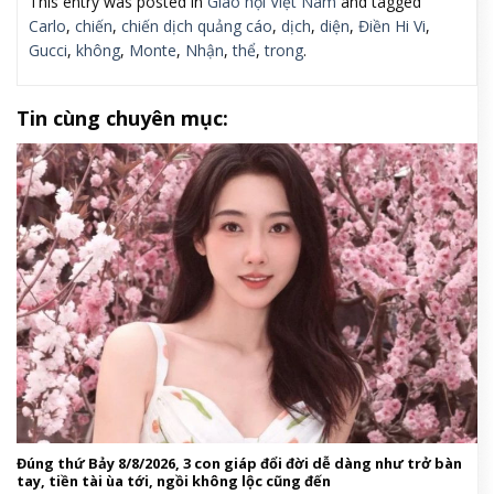
chi tiết hàm thiếc ngựa (Horsebit) cỡ đại, sóng đôi
cùng những đôi giày lười (loafer) có phần gót gập
linh hoạt từ ngày sang đêm. Đi kèm với đó là các
mẫu kính mát Gucci Eyewear thời thượng và đồ bơi
cắt xẻ (cut-out) táo bạo.
Vũ điệu 60 năm của họa tiết Flora huyền
thoại