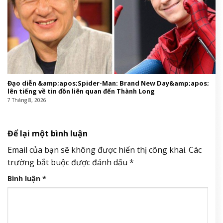
This entry was posted in
Giáo hội Việt Nam
and tagged
Carlo
,
chiến
,
chiến dịch quảng cáo
,
dịch
,
diện
,
Điền Hi Vi
,
Gucci
,
không
,
Monte
,
Nhận
,
thể
,
trong
.
Tin cùng chuyên mục: