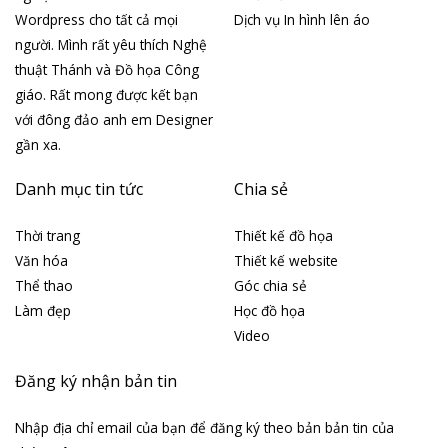
Wordpress cho tất cả mọi
Dịch vụ In hình lên áo
người. Mình rất yêu thích Nghệ
thuật Thánh và Đồ họa Công
giáo. Rất mong được kết bạn
với đông đảo anh em Designer
gần xa.
Danh mục tin tức
Chia sẻ
Thời trang
Thiết kế đồ họa
Văn hóa
Thiết kế website
Thể thao
Góc chia sẻ
Làm đẹp
Học đồ họa
Video
Đăng ký nhận bản tin
Nhập địa chỉ email của bạn để đăng ký theo bản bản tin của