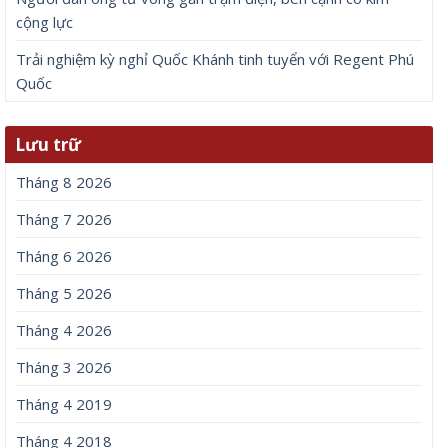
cộng lực
Trải nghiệm kỳ nghỉ Quốc Khánh tinh tuyển với Regent Phú
Quốc
Lưu trữ
Tháng 8 2026
Tháng 7 2026
Tháng 6 2026
Tháng 5 2026
Tháng 4 2026
Tháng 3 2026
Tháng 4 2019
Tháng 4 2018