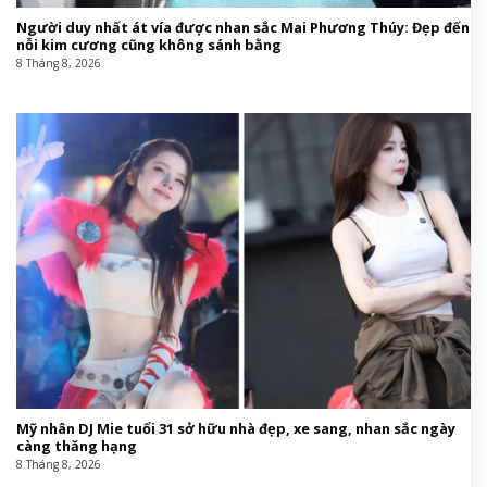
Người duy nhất át vía được nhan sắc Mai Phương Thúy: Đẹp đến
nỗi kim cương cũng không sánh bằng
8 Tháng 8, 2026
Mỹ nhân DJ Mie tuổi 31 sở hữu nhà đẹp, xe sang, nhan sắc ngày
càng thăng hạng
8 Tháng 8, 2026