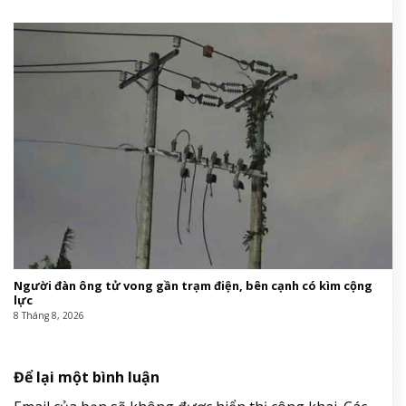
Người đàn ông tử vong gần trạm điện, bên cạnh có kìm cộng
lực
8 Tháng 8, 2026
Để lại một bình luận