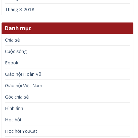
Tháng 3 2018
Danh mục
Chia sẻ
Cuộc sống
Ebook
Giáo hội Hoàn Vũ
Giáo hội Việt Nam
Góc chia sẻ
Hình ảnh
Học hỏi
Học hỏi YouCat