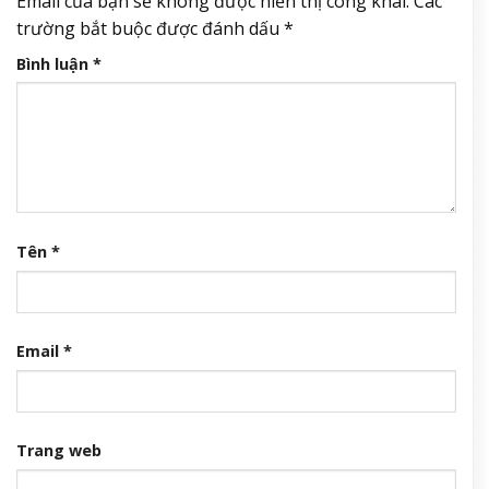
Email của bạn sẽ không được hiển thị công khai.
Các
trường bắt buộc được đánh dấu
*
Bình luận
*
Tên
*
Email
*
Trang web