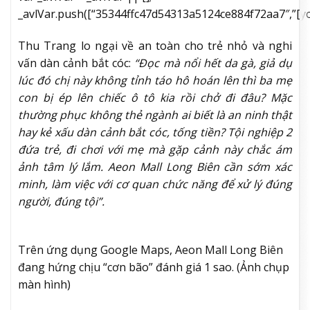
_avlVar.push([“35344ffc47d54313a5124ce884f72aa7″,”[yo_p
Thu Trang lo ngại về an toàn cho trẻ nhỏ và nghi
vấn dàn cảnh bắt cóc:
“Đọc mà nổi hết da gà, giả dụ
lúc đó chị này không tỉnh táo hô hoán lên thì ba mẹ
con bị ép lên chiếc ô tô kia rồi chở đi đâu? Mặc
thường phục không thẻ ngành ai biết là an ninh thật
hay kẻ xấu dàn cảnh bắt cóc, tống tiền? Tội nghiệp 2
đứa trẻ, đi chơi với mẹ mà gặp cảnh này chắc ám
ảnh tâm lý lắm. Aeon Mall Long Biên cần sớm xác
minh, làm việc với cơ quan chức năng để xử lý đúng
người, đúng tội”.
Trên ứng dụng Google Maps, Aeon Mall Long Biên
đang hứng chịu “cơn bão” đánh giá 1 sao. (Ảnh chụp
màn hình)