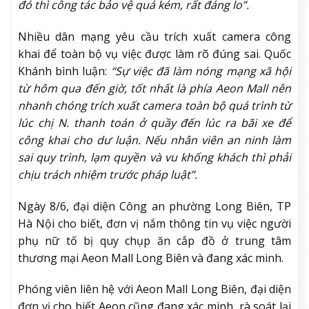
đó thì công tác bảo vệ quá kém, rất đáng lo”.
Nhiều dân mạng yêu cầu trích xuất camera công
khai để toàn bộ vụ việc được làm rõ đúng sai. Quốc
Khánh bình luận:
“Sự việc đã làm nóng mạng xã hội
từ hôm qua đến giờ, tốt nhất là phía Aeon Mall nên
nhanh chóng trích xuất camera toàn bộ quá trình từ
lúc chị N. thanh toán ở quầy đến lúc ra bãi xe để
công khai cho dư luận. Nếu nhân viên an ninh làm
sai quy trình, lạm quyền và vu khống khách thì phải
chịu trách nhiệm trước pháp luật”.
Ngày 8/6, đại diện Công an phường Long Biên, TP
Hà Nội cho biết, đơn vị nắm thông tin vụ việc người
phụ nữ tố bị quy chụp ăn cắp đồ ở trung tâm
thương mại Aeon Mall Long Biên và đang xác minh.
Phóng viên liên hệ với Aeon Mall Long Biên, đại diện
đơn vị cho biết Aeon cũng đang xác minh, rà soát lại