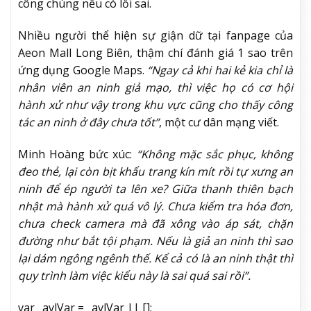
công chúng nếu có lỗi sai.
Nhiều người thể hiện sự giận dữ tại fanpage của
Aeon Mall Long Biên, thậm chí đánh giá 1 sao trên
ứng dụng Google Maps.
“Ngay cả khi hai kẻ kia chỉ là
nhân viên an ninh giả mạo, thì việc họ có cơ hội
hành xử như vậy trong khu vực cũng cho thấy công
tác an ninh ở đây chưa tốt”
, một cư dân mạng viết.
Minh Hoàng bức xúc:
“Không mặc sắc phục, không
đeo thẻ, lại còn bịt khẩu trang kín mít rồi tự xưng an
ninh để ép người ta lên xe? Giữa thanh thiên bạch
nhật mà hành xử quá vô lý. Chưa kiểm tra hóa đơn,
chưa check camera mà đã xông vào áp sát, chặn
đường như bắt tội phạm. Nếu là giả an ninh thì sao
lại dám ngông ngênh thế. Kể cả có là an ninh thật thì
quy trình làm việc kiểu này là sai quá sai rồi”.
var _avlVar = _avlVar || [];