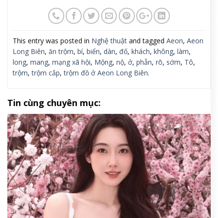
This entry was posted in
Nghệ thuật
and tagged
Aeon
,
Aeon
Long Biên
,
ăn trộm
,
bí
,
biển
,
dàn
,
đố
,
khách
,
không
,
làm
,
long
,
mang
,
mạng xã hội
,
Mộng
,
nộ
,
ở
,
phẫn
,
rõ
,
sớm
,
Tô
,
trộm
,
trộm cắp
,
trộm đồ ở Aeon Long Biên
.
Tin cùng chuyên mục: