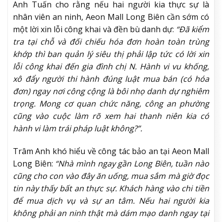
Anh Tuấn cho rằng nếu hai người kia thực sự là
nhân viên an ninh, Aeon Mall Long Biên cần sớm có
một lời xin lỗi công khai và đền bù danh dự:
“Đã kiểm
tra tại chỗ và đối chiếu hóa đơn hoàn toàn trùng
khớp thì ban quản lý siêu thị phải lập tức có lời xin
lỗi công khai đến gia đình chị N. Hành vi vu khống,
xô đẩy người thi hành đúng luật mua bán (có hóa
đơn) ngay nơi công cộng là bôi nhọ danh dự nghiêm
trọng. Mong cơ quan chức năng, công an phường
cũng vào cuộc làm rõ xem hai thanh niên kia có
hành vi làm trái pháp luật không?”.
Trâm Anh khó hiểu về công tác bảo an tại Aeon Mall
Long Biên:
“Nhà mình ngay gần Long Biên, tuần nào
cũng cho con vào đây ăn uống, mua sắm mà giờ đọc
tin này thấy bất an thực sự. Khách hàng vào chi tiền
để mua dịch vụ và sự an tâm. Nếu hai người kia
không phải an ninh thật mà dám mạo danh ngay tại