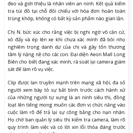
đeo và giới thiệu là nhân viên an ninh. Kết quả kiểm
tra túi đồ tại chỗ đối chiếu với hóa đơn hoàn toàn
trùng khớp, không có bất kỳ sản phẩm nào gian lận.
Chị N. bức xúc cho rằng việc bị nghi ngờ vô căn cứ,
xô đẩy và ép lên xe khi chưa xác minh đã bôi nhọ
nghiêm trọng danh dự của chị và gây tổn thương
tâm lý nặng nề cho các con. Đại diện Aeon Mall Long
Biên cho biết đang xác minh, rà soát lại camera giám
sát để làm rõ vụ việc.
Clip được lan truyền mạnh trên mạng xã hội, đa số
người xem bày tỏ sự bất bình trước cách hành xử
của những người tự xưng là an ninh siêu thị, đồng
loạt lên tiếng mong muốn các đơn vị chức năng vào
cuộc làm rõ để trả lại sự công bằng cho nạn nhân.
Họ chờ ban quản lý siêu thị kiểm tra camera, làm rõ
quy trình làm việc và có lời xin lỗi thỏa đáng trước