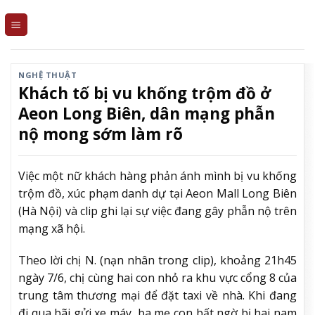
Skip
to
content
NGHỆ THUẬT
Khách tố bị vu khống trộm đồ ở
Aeon Long Biên, dân mạng phẫn
nộ mong sớm làm rõ
Việc một nữ khách hàng phản ánh mình bị vu khống
trộm đồ, xúc phạm danh dự tại Aeon Mall Long Biên
(Hà Nội) và clip ghi lại sự việc đang gây phẫn nộ trên
mạng xã hội.
Theo lời chị N. (nạn nhân trong clip), khoảng 21h45
ngày 7/6, chị cùng hai con nhỏ ra khu vực cổng 8 của
trung tâm thương mại để đặt taxi về nhà. Khi đang
đi qua bãi gửi xe máy, ba mẹ con bất ngờ bị hai nam