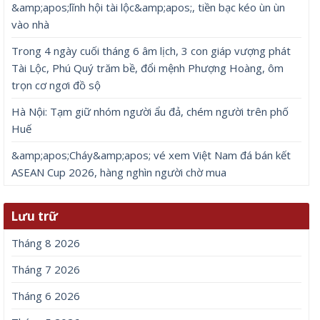
Để lại một bình luận
Email của bạn sẽ không được hiển thị công khai.
Các
trường bắt buộc được đánh dấu
*
Bình luận
*
Tên
*
Email
*