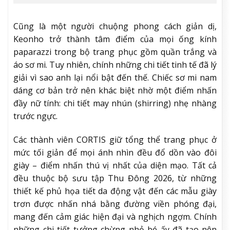
Ảnh: Getty Images
Chiêm ngưỡng gần, hội tín đồ nhìn thấy niềm vui
trong sự mộc mạc với sợi chỉ ánh kim được dệt tỉ mỉ
trên nền vải xám, cùng những chiếc cúc kim loại giúp
Dior đi đầu trong làn sóng micro-logo – những chiếc
logo với kích thước tí hon không ồn ào nhưng vẫn
có nét chấm phá xa xỉ.