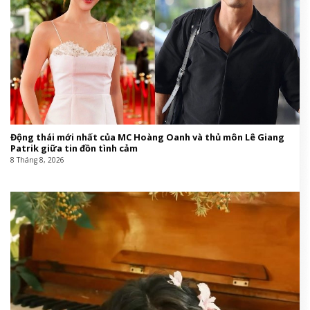
thần tượng xuất thân từ tập đoàn này, bất chấp
khoảng cách về thâm niên.
@parismatch #Cortis #Jimin #kpop
#dior #fashionweek ♬ son original –
Lenny_ﾒ’𝟶 ◇◇◇
TUẦN LỄ THỜI TRANG NAM XUÂN HÈ 2027:
Harper’s Bazaar Việt Nam
Fashion,front row,Tuần lễ thời trang
Paris,Dior,BTS,Jimin (BTS),CORTIS,Seonghyeon
(CORTIS),Juhoon (CORTIS),Keonho (CORTIS)front
row,Tuần lễ thời trang Paris,Dior,BTS,Jimin
(BTS),CORTIS,Seonghyeon (CORTIS),Juhoon
(CORTIS),Keonho (CORTIS)#Jimin #BTS #CORTIS
#độ #sức #nóng #cho #Dior #Men #Xuân