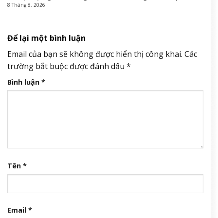
Trúng độc đắc 2 ngày liên tiếp (8 – 9/8/2026), 3 con giáp
&amp;apos;lĩnh hội tài lộc&amp;apos;, tiền bạc kéo ùn ùn vào
nhà
8 Tháng 8, 2026
Trong 4 ngày cuối tháng 6 âm lịch, 3 con giáp vượng phát Tài