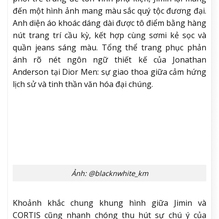
Keonho trở thành tâm điểm của mọi ống kính
paparazzi trong bộ trang phục gồm quần trắng và
áo sơ mi. Tuy nhiên, chính những chi tiết tinh tế đã lý
giải vì sao anh lại nổi bật đến thế. Chiếc sơ mi nam
dáng cơ bản trở nên khác biệt nhờ một điểm nhấn
đầy nữ tính: chi tiết may nhún (shirring) nhẹ nhàng
trước ngực.
Các thành viên CORTIS giữ tổng thể trang phục ở
mức tối giản để mọi ánh nhìn đều đổ dồn vào đôi
giày – điểm nhấn thú vị nhất của diện mạo. Tất cả
đều thuộc bộ sưu tập Thu Đông 2026, từ những
thiết kế phủ họa tiết da động vật đến các mẫu giày
trơn được nhấn nhá bằng đường viền phóng đại,
mang đến cảm giác hiện đại và nghịch ngợm. Chính
những chi tiết tưởng chừng nhỏ bé ấy đã tạo nên
nét hác biệt cho tổng thể trang phục.