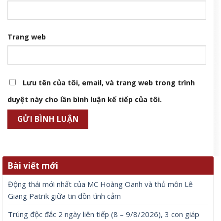
Lộc, Phú Quý trăm bề, đổi mệnh Phượng Hoàng, ôm trọn cơ ngơi
đồ sộ
8 Tháng 8, 2026
Hà Nội: Tạm giữ nhóm người ẩu đả, chém người trên phố Huế
8 Tháng 8, 2026