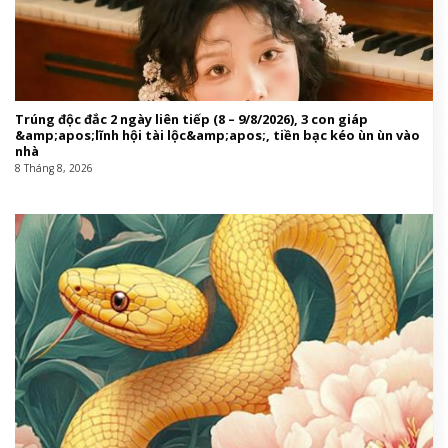
#Hè1782298734
This entry was posted in
Giáo hội Việt Nam
and tagged
BTS
,
cho
,
CORTIS
,
Dior
,
đố
,
front row
,
hè
,
Jimin
,
Jimin (BTS)
,
Juhoon (CORTIS)
,
Keonho (CORTIS)
,
mến
,
Nóng
,
Seonghyeon (CORTIS)
,
sức
,
Tuần lễ thời trang Paris
,
xuân
.
Tin cùng chuyên mục: