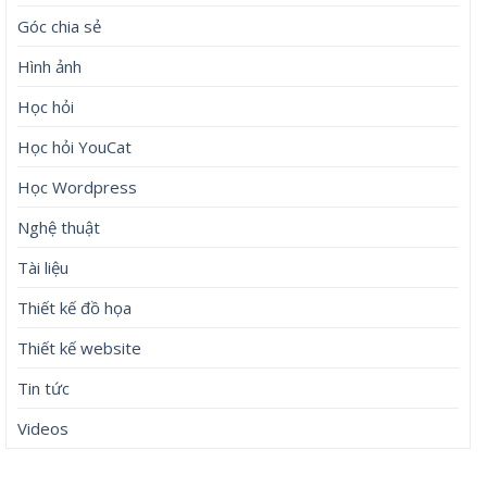
Trong 4 ngày cuối tháng 6 âm lịch, 3 con giáp vượng phát
Tài Lộc, Phú Quý trăm bề, đổi mệnh Phượng Hoàng, ôm
trọn cơ ngơi đồ sộ
Hà Nội: Tạm giữ nhóm người ẩu đả, chém người trên phố
Huế
&amp;apos;Cháy&amp;apos; vé xem Việt Nam đá bán kết
ASEAN Cup 2026, hàng nghìn người chờ mua
Lưu trữ
Tháng 8 2026
Tháng 7 2026
Tháng 6 2026
Tháng 5 2026
Tháng 4 2026