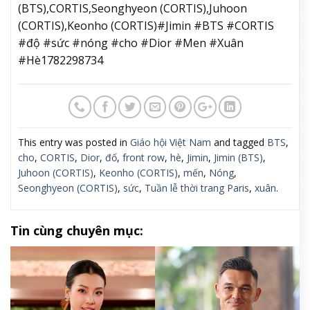
nút trang trí cầu kỳ, kết hợp cùng sơmi kẻ sọc và
quần jeans sáng màu. Tổng thể trang phục phản
ánh rõ nét ngôn ngữ thiết kế của Jonathan
Anderson tại Dior Men: sự giao thoa giữa cảm hứng
lịch sử và tinh thần văn hóa đại chúng.
Ảnh: @blacknwhite_km
Khoảnh khắc chung khung hình giữa Jimin và
CORTIS cũng nhanh chóng thu hút sự chú ý của
người hâm mộ. Hai thế hệ nghệ sĩ của HYBE gần như
độc chiếm các hashtag liên quan đến show Dior Men
Xuân Hè 2027, chứng minh sức hút khổng lồ của các