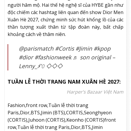
Tiền bối Jimin (BTS) và CORTIS chung
khung hình
Jimin (BTS) đến với show diễn. Ảnh: Getty Images
Đến dự show Dior Men Xuân Hè 2026, CORTIS có dịp
hội ngộ với đàn anh cùng công ty Jimin (BTS), đại sứ
toàn cầu của thương hiệu nước Pháp.
Nếu các thành viên CORTIS lựa chọn những bản
phối trẻ trung để tôn vinh phụ kiện, Jimin lại mang
đến một hình ảnh mang màu sắc quý tộc đương đại.
Anh diện áo khoác dáng dài được tô điểm bằng hàng