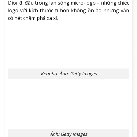
Look 33 trên sàn diễn Thu Đông 2026. Ảnh: ImaxTree