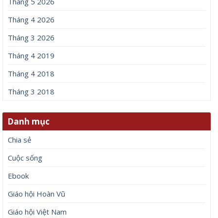
Trang web
Lưu tên của tôi, email, và trang web trong trình
duyệt này cho lần bình luận kế tiếp của tôi.
Bài viết mới
Động thái mới nhất của MC Hoàng Oanh và thủ môn Lê
Giang Patrik giữa tin đồn tình cảm
Trúng độc đắc 2 ngày liên tiếp (8 – 9/8/2026), 3 con giáp
&amp;apos;lĩnh hội tài lộc&amp;apos;, tiền bạc kéo ùn ùn
vào nhà