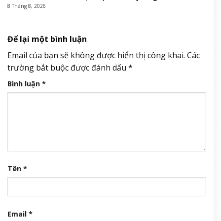
Hà Nội: Tạm giữ nhóm người ẩu đả, chém người trên phố Huế
8 Tháng 8, 2026