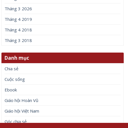
lớn lên đổi đời nhờ bikini, ở biệt thư 50 tỷ đồng
8 Tháng 8, 2026
Để lại một bình luận
Email của bạn sẽ không được hiển thị công khai.
Các
trường bắt buộc được đánh dấu
*
Bình luận
*
Tên
*
Email
*