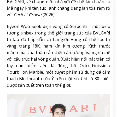
BVLGARI, về chung một nhà với đế chế kim hoàn La
Mã ngay khi tên tuổi anh chàng đang lan tỏa rầm rộ
với
Perfect Crown
(2026).
Byeon Woo Seok diện vòng cổ Serpenti – một biểu
tượng unisex trong thế giới trang sức của BVLGARI
từ lâu đã hấp dẫn cả hai giới. Vòng cổ chế tác từ
vàng trắng 18K, nạm kín kim cương. Kích thước
mảnh mai của thân rắn thêm ấn tượng và mạnh mẽ
với cấu trúc hai vòng quấn. Xuất hiện nổi bật trên cổ
tay nam diễn viên là đồng hồ Octo Finissimo
Tourbillon Marble, một tuyệt phẩm sử dụng đá cẩm
thạch Blu Incanto của Ý trên mặt số. Chỉ có 30 chiếc
được sản xuất trên toàn thế giới.