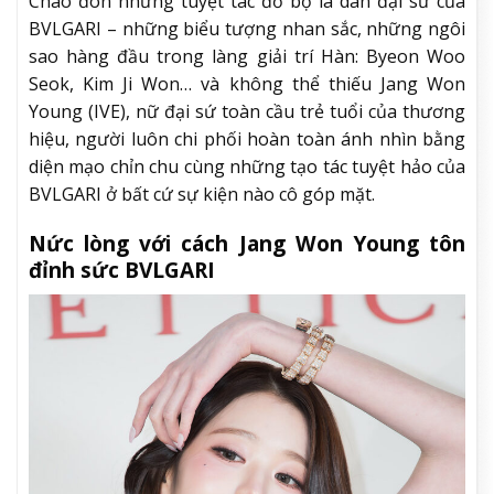
Chào đón những tuyệt tác đổ bộ là dàn đại sứ của
BVLGARI – những biểu tượng nhan sắc, những ngôi
sao hàng đầu trong làng giải trí Hàn: Byeon Woo
Seok, Kim Ji Won… và không thể thiếu Jang Won
Young (IVE), nữ đại sứ toàn cầu trẻ tuổi của thương
hiệu, người luôn chi phối hoàn toàn ánh nhìn bằng
diện mạo chỉn chu cùng những tạo tác tuyệt hảo của
BVLGARI ở bất cứ sự kiện nào cô góp mặt.
Nức lòng với cách Jang Won Young tôn
đỉnh sức BVLGARI