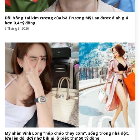
Jewelry,BVLGARI (Bulgari),Lee Byung Hun,Jang
Wonyoung (IVE),Byeon Woo Seok,trang sức high
jewelryLee Byung Hun,Jang Wonyoung (IVE),Byeon
Woo Seok,trang sức high jewelry,BVLGARI
(Bulgari)#Jang #Won #Young #kỳ #quan #tại #sự
#kiện #đỉnh #sức #BVLGARI #Eclettica1778593544
This entry was posted in
Giáo hội Việt Nam
and tagged
BVLGARI
,
BVLGARI (Bulgari)
,
Byeon Woo Seok
,
định
,
Eclettica
,
Jang
,
Jang Wonyoung (IVE)
,
kiện
,
Kỳ
,
Lee Byung
Hun
,
Quân
,
sử
,
sức
,
Tài
,
trang sức high jewelry
,
Won
,
Young
.
Tin cùng chuyên mục: