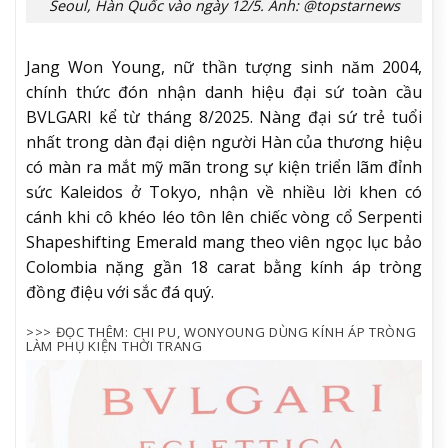
Seoul, Hàn Quốc vào ngày 12/5. Ảnh: @topstarnews
Jang Won Young, nữ thần tượng sinh năm 2004,
chính thức đón nhận danh hiệu đại sứ toàn cầu
BVLGARI kể từ tháng 8/2025. Nàng đại sứ trẻ tuổi
nhất trong dàn đại diện người Hàn của thương hiệu
có màn ra mắt mỹ mãn trong sự kiện triển lãm đỉnh
sức Kaleidos ở Tokyo, nhận về nhiều lời khen có
cánh khi cô khéo léo tôn lên chiếc vòng cổ Serpenti
Shapeshifting Emerald mang theo viên ngọc lục bảo
Colombia nặng gần 18 carat bằng kính áp tròng
đồng điệu với sắc đá quý.
>>> ĐỌC THÊM: CHI PU, WONYOUNG DÙNG KÍNH ÁP TRÒNG
LÀM PHỤ KIỆN THỜI TRANG