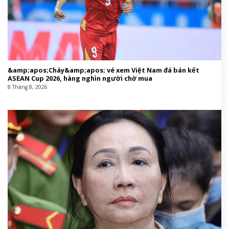
Vận động viên trượt băng Cha Jun Hwan lịch lãm
trong những thiết kế vòng cổ, nhẫn mới nhất từ BST
Gold & Steel dung hòa hai vẻ đẹp đối lập của vàng và
thép. Trên tay anh, BVLGARI Octo Finissimo bản
titanium tinh tế chi phối ánh nhìn.
Cha Jun Hwan. Ảnh: iMBC
CÓ THỂ BẠN QUAN TÂM:
Harper’s Bazaar Việt Nam