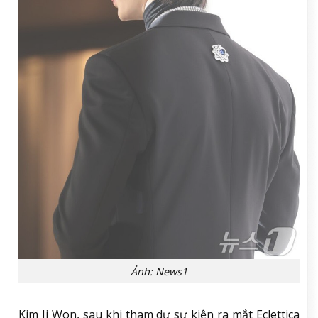
Ảnh: News1
Kim Ji Won, sau khi tham dự sự kiện ra mắt Eclettica