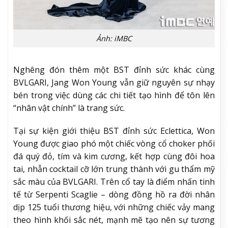
Ảnh: iMBC
Nghêng đón thêm một BST đỉnh sức khác cùng
BVLGARI, Jang Won Young vẫn giữ nguyên sự nhạy
bén trong việc dùng các chi tiết tạo hình để tôn lên
“nhân vật chính” là trang sức.
Tại sự kiện giới thiệu BST đỉnh sức Eclettica, Won
Young được giao phó một chiếc vòng cổ choker phối
đá quý đỏ, tím và kim cương, kết hợp cùng đôi hoa
tai, nhẫn cocktail cỡ lớn trung thành với gu thẩm mỹ
sắc màu của BVLGARI. Trên cổ tay là điểm nhấn tinh
tế từ Serpenti Scaglie – dòng đồng hồ ra đời nhân
dịp 125 tuổi thương hiệu, với những chiếc vảy mang
theo hình khối sắc nét, mạnh mẽ tạo nên sự tương