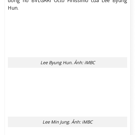
Ảnh: @sportsqnews
Sự kiện cũng là dịp hiếm hoi cặp đôi vợ chồng diễn
viên hạng A Lee Byung Hun và Lee Min Jung cùng
xuất hiện. Chiếc túi xách trang sức Ginkgo bao phủ
bởi những viên pha lê Neige Pavé tông màu vàng và
bạc của Lee Min Jung tương đồng với ánh vàng từ