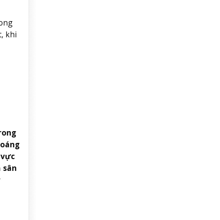
rong
, khi
Trong
hoáng
 vực
 sân
ỷ