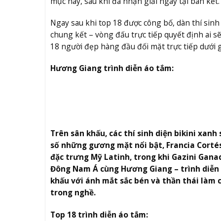
mục này, sau khi đã nhận giải ngay tại bán kết
Ngay sau khi top 18 được công bố, dàn thí sinh
chung kết – vòng đấu trực tiếp quyết định ai s
18 người đẹp hàng đầu đối mặt trực tiếp dưới 
Hương Giang trình diễn áo tắm:
Trên sân khấu, các thí sinh diện bikini xan
số những gương mặt nổi bật, Francia Cort
đặc trưng Mỹ Latinh, trong khi Gazini Ganad
Đông Nam Á cùng Hương Giang – trình diễn 
khấu với ánh mắt sắc bén và thần thái làm 
trong nghề.
Top 18 trình diễn áo tắm: