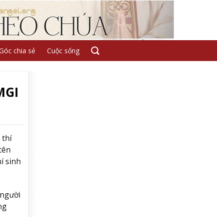
Góc chia sẻ
Cuộc sống
MGI
 thí
tên
í sinh
 người
ng