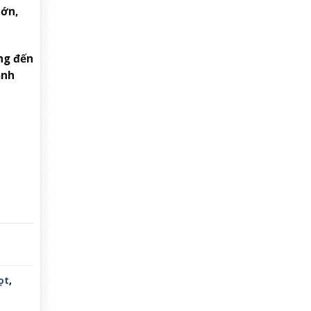
lớn,
ng đến
ảnh
ọt
,