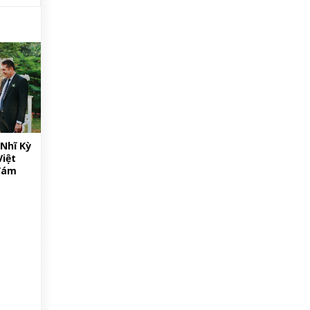
Nhĩ Kỳ
Việt
đám