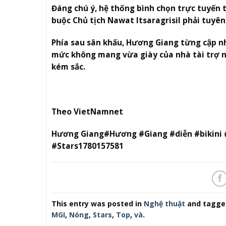
Đáng chú ý, hệ thống bình chọn trực tuyến t
buộc Chủ tịch Nawat Itsaragrisil phải tuyê
Phía sau sân khấu, Hương Giang từng cập n
mức không mang vừa giày của nhà tài trợ 
kém sắc.
Theo VietNamnet
Hương Giang#Hương #Giang #diễn #bikini 
#Stars1780157581
This entry was posted in
Nghệ thuật
and tagg
MGI
,
Nóng
,
Stars
,
Top
,
và
.