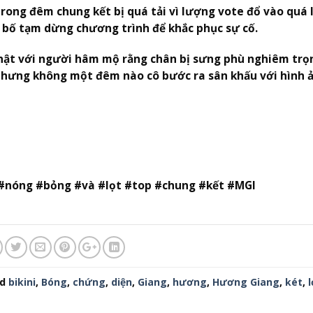
rong đêm chung kết bị quá tải vì lượng vote đổ vào quá 
n bố tạm dừng chương trình để khắc phục sự cố.
hật với người hâm mộ rằng chân bị sưng phù nghiêm trọ
nhưng không một đêm nào cô bước ra sân khấu với hình 
#nóng #bỏng #và #lọt #top #chung #kết #MGI
ed
bikini
,
Bóng
,
chứng
,
diện
,
Giang
,
hương
,
Hương Giang
,
két
,
l