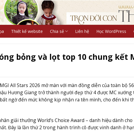
ọa
Thiết kế website
Chia sẻ
Liên hệ
Học WordPress
óng bỏng và lọt top 10 chung kết 
 MGI All Stars 2026 mở màn với màn đồng diễn của toàn bộ 56
a hậu Hương Giang trở thành người đẹp thứ 4 được MC xướng 
bất ngờ đến mức không kịp nhận ra tên mình, cho đến khi th
hân giải thưởng World’s Choice Award – danh hiệu dành cho
ất. Đây là lần thứ 2 trong hành trình cô được vinh danh ở hạ