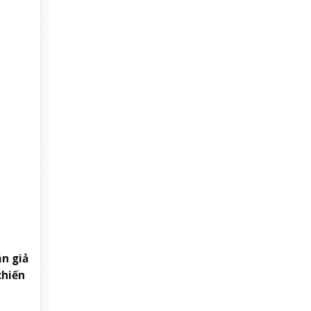
n giả
chiến