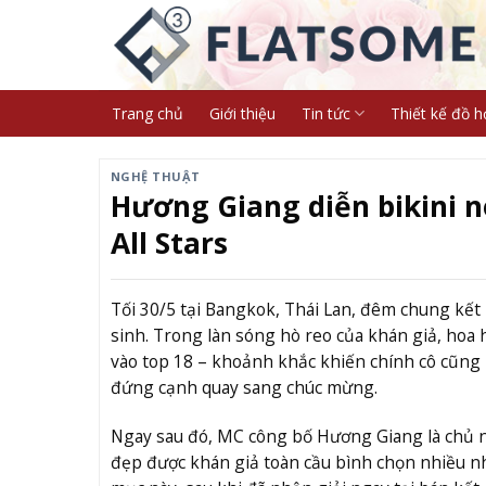
Skip
to
content
Trang chủ
Giới thiệu
Tin tức
Thiết kế đồ h
NGHỆ THUẬT
Hương Giang diễn bikini n
All Stars
Tối 30/5 tại Bangkok, Thái Lan, đêm chung kết
sinh. Trong làn sóng hò reo của khán giả, ho
vào top 18 – khoảnh khắc khiến chính cô cũng 
đứng cạnh quay sang chúc mừng.
Ngay sau đó, MC công bố Hương Giang là chủ n
đẹp được khán giả toàn cầu bình chọn nhiều nh