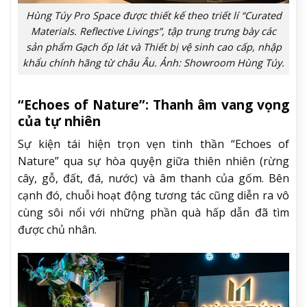
Hùng Túy Pro Space được thiết kế theo triết lí “Curated
Materials. Reflective Livings”, tập trung trưng bày các
sản phẩm Gạch ốp lát và Thiết bị vệ sinh cao cấp, nhập
khẩu chính hãng từ châu Âu. Ảnh: Showroom Hùng Túy.
“Echoes of Nature”: Thanh âm vang vọng
của tự nhiên
Sự kiện tái hiện trọn vẹn tinh thần “Echoes of
Nature” qua sự hòa quyện giữa thiên nhiên (rừng
cây, gỗ, đất, đá, nước) và âm thanh của gốm. Bên
cạnh đó, chuỗi hoạt động tương tác cũng diễn ra vô
cùng sôi nổi với những phần quà hấp dẫn đã tìm
được chủ nhân.