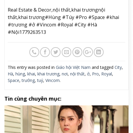
Real Estate & Decor,nội thất,khai trươngnội
thất,khai trương#Hùng #Túy #Pro #Space #khai
#trương #ở #Vincom #Royal #City #Hà
#Nội1779263513
This entry was posted in
Giáo hội Việt Nam
and tagged
City
,
Hà
,
hùng
,
khai
,
khai trương
,
nơi
,
nội thất
,
ở
,
Pro
,
Royal
,
Space
,
trưởng
,
tuý
,
Vincom
.
Tin cùng chuyên mục: