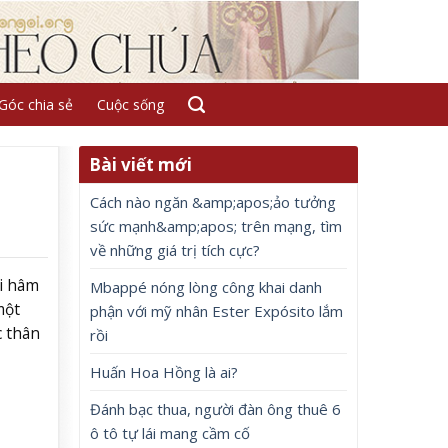
Góc chia sẻ
Cuộc sống
Bài viết mới
Cách nào ngăn &amp;apos;ảo tưởng
sức mạnh&amp;apos; trên mạng, tìm
về những giá trị tích cực?
i hâm
Mbappé nóng lòng công khai danh
một
phận với mỹ nhân Ester Expósito lắm
c thân
rồi
Huấn Hoa Hồng là ai?
Đánh bạc thua, người đàn ông thuê 6
ô tô tự lái mang cầm cố