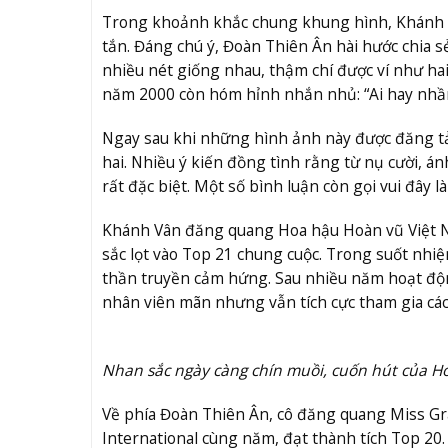
Trong khoảnh khắc chung khung hình, Khánh V
tắn. Đáng chú ý, Đoàn Thiên Ân hài hước chia 
nhiều nét giống nhau, thậm chí được ví như h
năm 2000 còn hóm hỉnh nhắn nhủ: “Ai hay nhầm 
Ngay sau khi những hình ảnh này được đăng tả
hai. Nhiều ý kiến đồng tình rằng từ nụ cười,
rất đặc biệt. Một số bình luận còn gọi vui đây là “
Khánh Vân đăng quang Hoa hậu Hoàn vũ Việt Na
sắc lọt vào Top 21 chung cuộc. Trong suốt nhi
thần truyền cảm hứng. Sau nhiều năm hoạt độ
nhân viên mãn nhưng vẫn tích cực tham gia các sự
Nhan sắc ngày càng chín muồi, cuốn hút của H
Về phía Đoàn Thiên Ân, cô đăng quang Miss Gr
International cùng năm, đạt thành tích Top 20