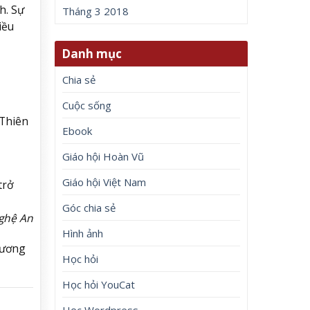
h. Sự
Tháng 3 2018
iều
Danh mục
Chia sẻ
Cuộc sống
 Thiên
Ebook
Giáo hội Hoàn Vũ
Giáo hội Việt Nam
trở
Góc chia sẻ
ghệ An
Hình ảnh
tương
Học hỏi
Học hỏi YouCat
Học Wordpress