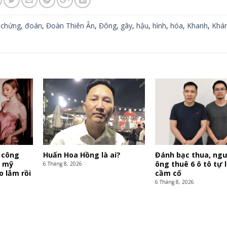
,
chứng
,
đoán
,
Đoàn Thiên Ân
,
Đông
,
gây
,
hậu
,
hình
,
hóa
,
Khanh
,
Khá
 công
Huấn Hoa Hồng là ai?
Đánh bạc thua, ngư
i mỹ
ông thuê 6 ô tô tự 
6 Tháng 8, 2026
o lắm rồi
cầm cố
6 Tháng 8, 2026