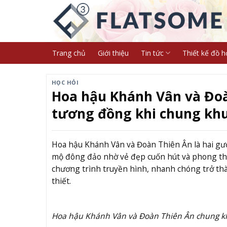
Skip
to
content
Trang chủ
Giới thiệu
Tin tức
Thiết kế đồ h
HỌC HỎI
Hoa hậu Khánh Vân và Đoà
tương đồng khi chung kh
Hoa hậu Khánh Vân và Đoàn Thiên Ân là hai gư
mộ đông đảo nhờ vẻ đẹp cuốn hút và phong thái 
chương trình truyền hình, nhanh chóng trở th
thiết.
Hoa hậu Khánh Vân và Đoàn Thiên Ân chung k