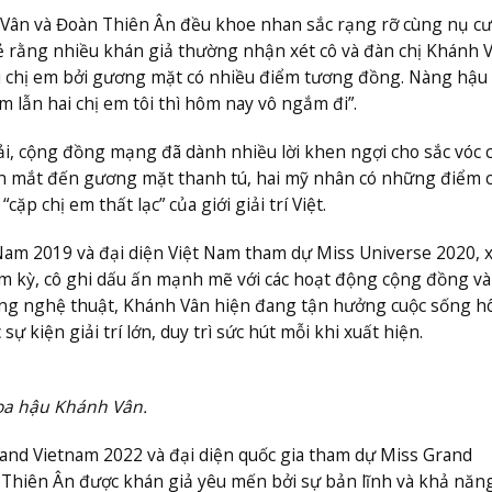
ân và Đoàn Thiên Ân đều khoe nhan sắc rạng rỡ cùng nụ cườ
sẻ rằng nhiều khán giả thường nhận xét cô và đàn chị Khánh 
ai chị em bởi gương mặt có nhiều điểm tương đồng. Nàng hậu
lẫn hai chị em tôi thì hôm nay vô ngắm đi”.
i, cộng đồng mạng đã dành nhiều lời khen ngợi cho sắc vóc c
 ánh mắt đến gương mặt thanh tú, hai mỹ nhân có những điểm
cặp chị em thất lạc” của giới giải trí Việt.
m 2019 và đại diện Việt Nam tham dự Miss Universe 2020, 
ệm kỳ, cô ghi dấu ấn mạnh mẽ với các hoạt động cộng đồng và
ng nghệ thuật, Khánh Vân hiện đang tận hưởng cuộc sống h
 kiện giải trí lớn, duy trì sức hút mỗi khi xuất hiện.
oa hậu Khánh Vân.
and Vietnam 2022 và đại diện quốc gia tham dự Miss Grand
. Thiên Ân được khán giả yêu mến bởi sự bản lĩnh và khả năn