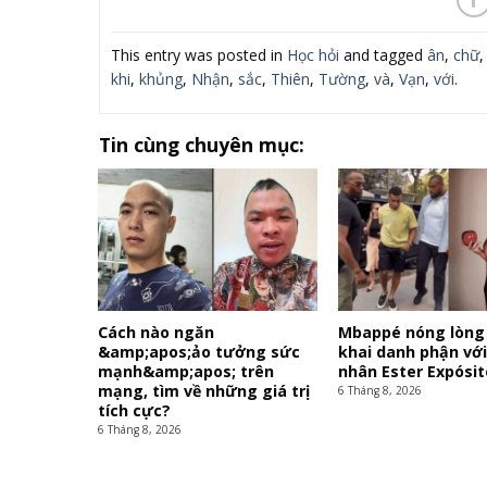
This entry was posted in
Học hỏi
and tagged
ân
,
chữ
khi
,
khủng
,
Nhận
,
sắc
,
Thiên
,
Tường
,
và
,
Vạn
,
với
.
Tin cùng chuyên mục:
Cách nào ngăn
Mbappé nóng lòng
&amp;apos;ảo tưởng sức
khai danh phận vớ
mạnh&amp;apos; trên
nhân Ester Expósit
mạng, tìm về những giá trị
6 Tháng 8, 2026
tích cực?
6 Tháng 8, 2026