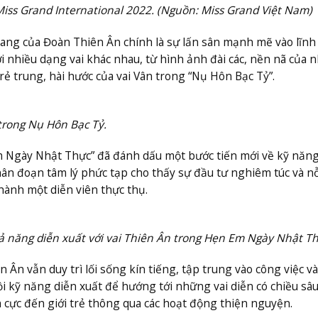
iss Grand International 2022. (Nguồn: Miss Grand Việt Nam)
ang của Đoàn Thiên Ân chính là sự lấn sân mạnh mẽ vào lĩnh
 nhiều dạng vai khác nhau, từ hình ảnh đài các, nền nã của 
rẻ trung, hài hước của vai Vân trong “Nụ Hôn Bạc Tỷ”.
trong Nụ Hôn Bạc Tỷ.
Em Ngày Nhật Thực” đã đánh dấu một bước tiến mới về kỹ năng
hân đoạn tâm lý phức tạp cho thấy sự đầu tư nghiêm túc và nỗ
hành một diễn viên thực thụ.
 năng diễn xuất với vai Thiên Ân trong Hẹn Em Ngày Nhật Th
Ân vẫn duy trì lối sống kín tiếng, tập trung vào công việc và
dồi kỹ năng diễn xuất để hướng tới những vai diễn có chiều sâ
ích cực đến giới trẻ thông qua các hoạt động thiện nguyện.