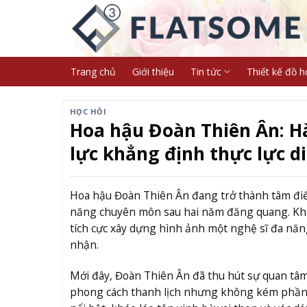
Skip
to
content
Trang chủ
Giới thiệu
Tin tức
Thiết kế đồ h
HỌC HỎI
Hoa hậu Đoàn Thiên Ân: H
lực khẳng định thực lực d
Hoa hậu Đoàn Thiên Ân đang trở thành tâm điểm
năng chuyên môn sau hai năm đăng quang. Khô
tích cực xây dựng hình ảnh một nghệ sĩ đa năng
nhận.
Mới đây, Đoàn Thiên Ân đã thu hút sự quan tâm
phong cách thanh lịch nhưng không kém phần q