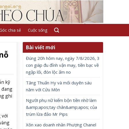
Góc chia sẻ
Cuộc sống
Bài viết mới
 nỗ
Đúng 20h hôm nay, ngày 7/8/2026, 3
con giáp đu đỉnh vận may, tiền bạc về
ngập lối, đón lộc ấm no
ẫn kỹ
Tăng Thuấn Hy và mối duyên sáu
0 đang
năm với Cửu Môn
ng ghi
Người phụ nữ kiếm bộn tiền nhờ làm
&amp;apos;tay chân&amp;apos; của
trùm lừa đảo Mr Pips
 với
 vàng
Xôn xao doanh nhân Phượng Chanel