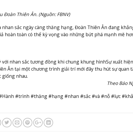
ậu Đoàn Thiên Ân. (Nguồn: FBNV)
 và nhan sắc ngày càng thăng hạng, Đoàn Thiên Ân đang khẳn
n giả hoàn toàn có thể kỳ vọng vào những bứt phá mạnh mẽ hơ
ý với nhan sắc tương đồng khi chung khung hình
Sự xuất hiệ
n Ân tại một chương trình giải trí mới đây thu hút sự quan 
 giống nhau.
Theo Báo N
#Hành #trình #thăng #hạng #nhan #sắc #và #nỗ #lực #kh