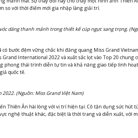
 dáng mảnh mai. Sự thay đổi này cho thấy một hình ảnh Thiên 
 so với thời điểm mới gia nhập làng giải trí.
óc dáng thanh mảnh trong thiết kế cúp ngực sang trọng. (Ng
đã có bước đệm vững chắc khi đăng quang Miss Grand Vietnam
 Grand International 2022 và xuất sắc lọt vào Top 20 chung c
 phong thái trình diễn tự tin và khả năng giao tiếp linh hoạ
giả quốc tế.
 2022. (Nguồn: Miss Grand Việt Nam)
n Thiên Ân hài lòng với vị trí hiện tại. Cô tận dụng sức hút t
c nghệ thuật khác, đặc biệt là thời trang và diễn xuất, với m