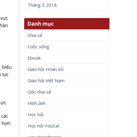
Tháng 3 2018
 vực
Danh mục
nhân
Chia sẻ
Cuộc sống
Ebook
 biểu
Giáo hội Hoàn Vũ
 lực
Giáo hội Việt Nam
Góc chia sẻ
ực.
Hình ảnh
Học hỏi
 các
u hơn
Học hỏi YouCat
Học Wordpress