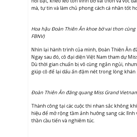
nổi bật, khéo léo tôn vinh bờ vai thon và vóc
mà, tự tin và làm chủ phong cách cá nhân tốt hơn
Hoa hậu Đoàn Thiên Ân khoe bờ vai thon cùng v
FBNV)
Nhìn lại hành trình của mình, Đoàn Thiên Ân 
Ngay sau đó, cô đại diện Việt Nam tham dự Miss
Dù thời gian chuẩn bị vô cùng ngắn ngủi, nhưng
giúp cô để lại dấu ấn đậm nét trong lòng khán 
Đoàn Thiên Ân đăng quang Miss Grand Vietnam
Thành công tại các cuộc thi nhan sắc không khiế
hiệu để mở rộng tầm ảnh hưởng sang các lĩnh vự
thần cầu tiến và nghiêm túc.