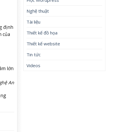
Nghệ thuật
Tài liệu
g định
Thiết kế đồ họa
n của
Thiết kế website
Tin tức
n
Videos
tâm lớn
ghệ An
ẳng