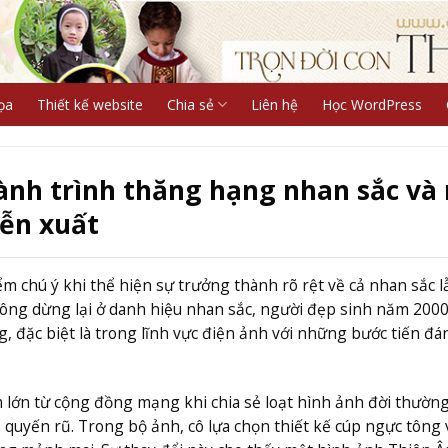
ọa
Thiết kế website
Chia sẻ
Liên hệ
Học WordPress
ành trình thăng hạng nhan sắc và
iễn xuất
 chú ý khi thể hiện sự trưởng thành rõ rệt về cả nhan sắc l
ng dừng lại ở danh hiệu nhan sắc, người đẹp sinh năm 200
, đặc biệt là trong lĩnh vực điện ảnh với những bước tiến đá
 lớn từ cộng đồng mạng khi chia sẻ loạt hình ảnh đời thường
uyến rũ. Trong bộ ảnh, cô lựa chọn thiết kế cúp ngực tông