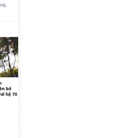
,
nộ
,
n
ên bố
hế hệ 7X