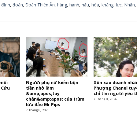
,
định
,
đoán
,
Đoàn Thiên Ân
,
hàng
,
hạnh
,
hậu
,
hóa
,
kháng
,
lực
,
Nhận
 mối
Người phụ nữ kiếm bộn
Xôn xao doanh nhâ
i Cửu
tiền nhờ làm
Phượng Chanel tuy
&amp;apos;tay
chỉ tìm người yêu t
chân&amp;apos; của trùm
7 Tháng 8, 2026
lừa đảo Mr Pips
7 Tháng 8, 2026