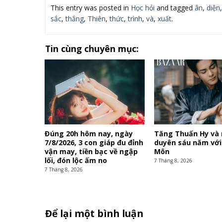
This entry was posted in
Học hỏi
and tagged
ân
,
diện
sắc
,
thắng
,
Thiên
,
thức
,
trình
,
và
,
xuất
.
Tin cùng chuyên mục:
Đúng 20h hôm nay, ngày
Tăng Thuấn Hy và
7/8/2026, 3 con giáp đu đỉnh
duyên sáu năm vớ
vận may, tiền bạc về ngập
Môn
lối, đón lộc ấm no
7 Tháng 8, 2026
7 Tháng 8, 2026
Để lại một bình luận