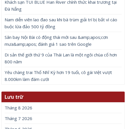
Khách sạn TUI BLUE Han River chính thức khai trương tại
Đà Nẵng
Nam diễn viên lao đao sau khi bà trùm giải trí bị bắt vì cáo
buộc lừa đảo 500 tỷ đồng
Sân bay Nội Bài có động thái mới sau &amp;apos;cơn
mưa&amp;apos; đánh giá 1 sao trên Google
Di sản thế giới thứ 9 của Thái Lan là một ngôi chùa cổ hơn
800 năm
Yêu chàng trai Thổ Nhĩ Kỳ hơn 19 tuổi, cô gái Việt vượt
8.000km làm đám cưới
Lưu trữ
Tháng 8 2026
Tháng 7 2026
Tháng 6 2026