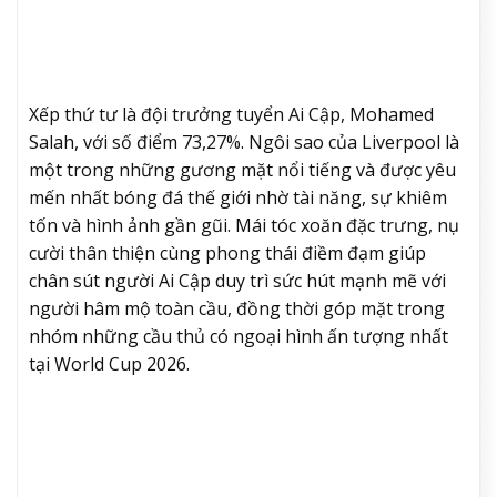
Xếp thứ tư là đội trưởng tuyển Ai Cập, Mohamed
Salah, với số điểm 73,27%. Ngôi sao của Liverpool là
một trong những gương mặt nổi tiếng và được yêu
mến nhất bóng đá thế giới nhờ tài năng, sự khiêm
tốn và hình ảnh gần gũi. Mái tóc xoăn đặc trưng, nụ
cười thân thiện cùng phong thái điềm đạm giúp
chân sút người Ai Cập duy trì sức hút mạnh mẽ với
người hâm mộ toàn cầu, đồng thời góp mặt trong
nhóm những cầu thủ có ngoại hình ấn tượng nhất
tại World Cup 2026.