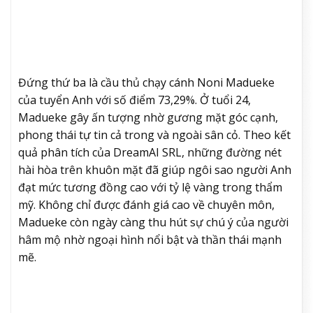
Đứng thứ ba là cầu thủ chạy cánh Noni Madueke
của tuyển Anh với số điểm 73,29%. Ở tuổi 24,
Madueke gây ấn tượng nhờ gương mặt góc cạnh,
phong thái tự tin cả trong và ngoài sân cỏ. Theo kết
quả phân tích của DreamAI SRL, những đường nét
hài hòa trên khuôn mặt đã giúp ngôi sao người Anh
đạt mức tương đồng cao với tỷ lệ vàng trong thẩm
mỹ. Không chỉ được đánh giá cao về chuyên môn,
Madueke còn ngày càng thu hút sự chú ý của người
hâm mộ nhờ ngoại hình nổi bật và thần thái mạnh
mẽ.