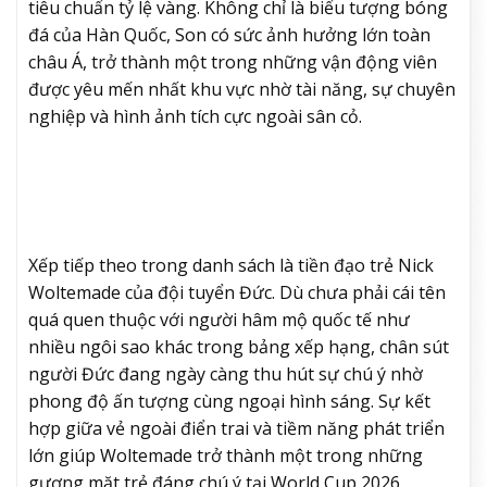
tiêu chuẩn tỷ lệ vàng. Không chỉ là biểu tượng bóng
đá của Hàn Quốc, Son có sức ảnh hưởng lớn toàn
châu Á, trở thành một trong những vận động viên
được yêu mến nhất khu vực nhờ tài năng, sự chuyên
nghiệp và hình ảnh tích cực ngoài sân cỏ.
Xếp tiếp theo trong danh sách là tiền đạo trẻ Nick
Woltemade của đội tuyển Đức. Dù chưa phải cái tên
quá quen thuộc với người hâm mộ quốc tế như
nhiều ngôi sao khác trong bảng xếp hạng, chân sút
người Đức đang ngày càng thu hút sự chú ý nhờ
phong độ ấn tượng cùng ngoại hình sáng. Sự kết
hợp giữa vẻ ngoài điển trai và tiềm năng phát triển
lớn giúp Woltemade trở thành một trong những
gương mặt trẻ đáng chú ý tại World Cup 2026.