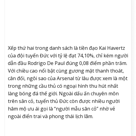
Xếp thứ hai trong danh sách là tiền đạo Kai Havertz
của đội tuyển Đức với tỷ lệ đạt 74,10%, chỉ kém người
dẫn đầu Rodrigo De Paul đúng 0,08 điểm phần trăm.
Với chiều cao nổi bật cùng gương mặt thanh thoát,
cân đối, ngôi sao của Arsenal từ lâu được xem là một
trong những cầu thủ có ngoại hình thu hút nhất
làng bóng đá thế giới. Ngoài dấu ấn chuyên môn
trên sân cỏ, tuyển thủ Đức còn được nhiều người
hâm mộ ưu ái gọi là “người mẫu sân cỏ” nhờ vẻ
ngoài điển trai và phong thái lịch lãm.