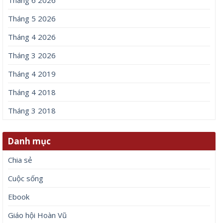
Tháng 5 2026
Tháng 4 2026
Tháng 3 2026
Tháng 4 2019
Tháng 4 2018
Tháng 3 2018
Danh mục
Chia sẻ
Cuộc sống
Ebook
Giáo hội Hoàn Vũ