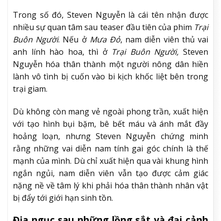
Trong số đó, Steven Nguyễn là cái tên nhận được
nhiều sự quan tâm sau teaser đầu tiên của phim
Trại
Buôn Người
. Nếu ở
Mưa Đỏ
, nam diễn viên thủ vai
anh lính hào hoa, thì ở
Trại Buôn Người,
Steven
Nguyễn hóa thân thành một người nông dân hiền
lành vô tình bị cuốn vào bi kịch khốc liệt bên trong
trại giam.
Dù không còn mang vẻ ngoài phong trần, xuất hiện
với tạo hình bụi bặm, bê bết máu và ánh mắt đầy
hoảng loạn, nhưng Steven Nguyễn chứng minh
rằng những vai diễn nam tính gai góc chính là thế
mạnh của mình. Dù chỉ xuất hiện qua vài khung hình
ngắn ngủi, nam diễn viên vẫn tạo được cảm giác
nặng nề về tâm lý khi phải hóa thân thành nhân vật
bị đẩy tới giới hạn sinh tồn.
Địa ngục sau những lồng sắt và đại cảnh