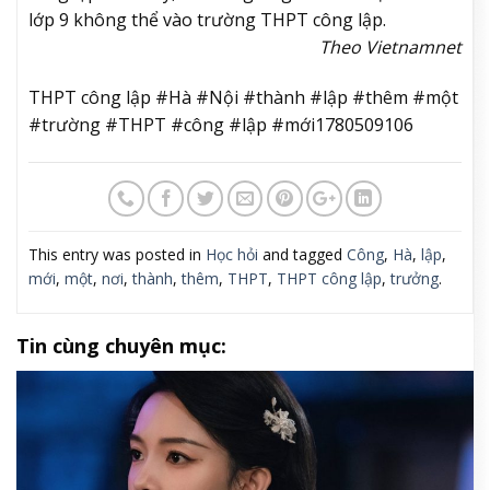
lớp 9 không thể vào trường THPT công lập.
Theo Vietnamnet
THPT công lập #Hà #Nội #thành #lập #thêm #một
#trường #THPT #công #lập #mới1780509106
This entry was posted in
Học hỏi
and tagged
Công
,
Hà
,
lập
,
mới
,
một
,
nơi
,
thành
,
thêm
,
THPT
,
THPT công lập
,
trưởng
.
Tin cùng chuyên mục: