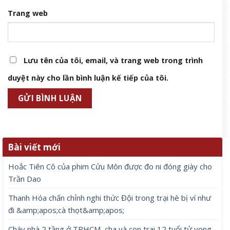
Trang web
Lưu tên của tôi, email, và trang web trong trình
duyệt này cho lần bình luận kế tiếp của tôi.
Bài viết mới
Hoắc Tiên Cô của phim Cửu Môn được đo ni đóng giày cho
Trần Dao
Thanh Hóa chấn chỉnh nghi thức Đội trong trại hè bị ví như
đi &amp;apos;cà thọt&amp;apos;
Cháy nhà 2 tầng ở TPHCM, cha và con trai 12 tuổi tử vong