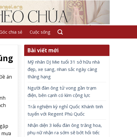
Góc chia sẻ
Cuộc sống
Bài viết mới
 úng
Mỹ nhân DJ Mie tuổi 31 sở hữu nhà
đẹp, xe sang, nhan sắc ngày càng
thăng hạng
Đề án
Người đàn ông tử vong gần trạm
điện, bên cạnh có kìm cộng lực
ành
ách
Trải nghiệm kỳ nghỉ Quốc Khánh tinh
tuyển với Regent Phú Quốc
Nhận diện 3 kiểu đàn ông trăng hoa,
ngập
phụ nữ nhận ra sớm sẽ bớt hối tiếc
n mưa