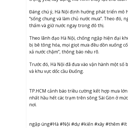
Đáng chú ý, Hà Nội định hướng phát triển mô h
“sống chung và làm chủ nước mưa”. Theo đó, n
thấm và giữ nước ngay trong đô thị.
Theo lãnh đạo Hà Nội, chống ngập hiện đại khô
bị bê tông hóa, mọi giọt mưa đều dồn xuống cốn
xả nước chậm”, thông báo nêu rõ.
Trước đó, Hà Nội đã đưa vào vận hành một số
và khu vực dốc cầu Đuống.
TP.HCM cảnh báo triều cường kết hợp mưa lớn
nhất hầu hết các trạm trên sông Sài Gòn ở mứ
nơi.
ngập úng#Hà #Nội #dự #kiến #xây #thêm #í