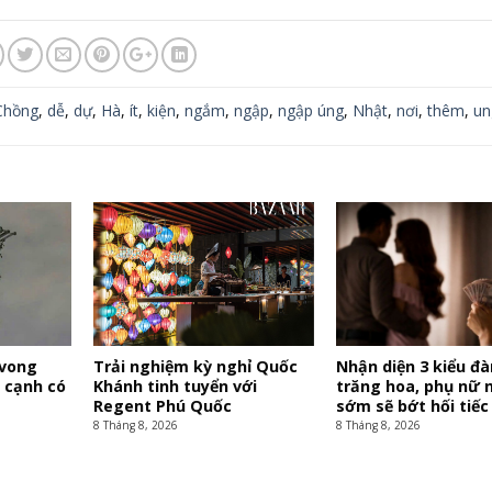
Chồng
,
dễ
,
dự
,
Hà
,
ít
,
kiện
,
ngắm
,
ngập
,
ngập úng
,
Nhật
,
nơi
,
thêm
,
un
 vong
Trải nghiệm kỳ nghỉ Quốc
Nhận diện 3 kiểu đ
 cạnh có
Khánh tinh tuyển với
trăng hoa, phụ nữ 
Regent Phú Quốc
sớm sẽ bớt hối tiếc
8 Tháng 8, 2026
8 Tháng 8, 2026