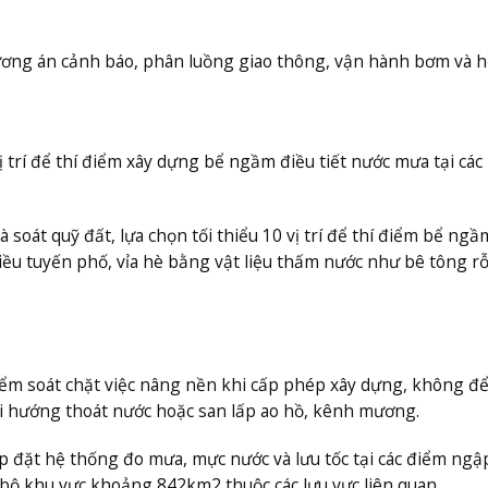
hương án cảnh báo, phân luồng giao thông, vận hành bơm và h
ị trí để thí điểm xây dựng bể ngầm điều tiết nước mưa tại các
 soát quỹ đất, lựa chọn tối thiểu 10 vị trí để thí điểm bể ngầ
iều tuyến phố, vỉa hè bằng vật liệu thấm nước như bê tông r
iểm soát chặt việc nâng nền khi cấp phép xây dựng, không để
đổi hướng thoát nước hoặc san lấp ao hồ, kênh mương.
ắp đặt hệ thống đo mưa, mực nước và lưu tốc tại các điểm ngậ
 bộ khu vực khoảng 842km2 thuộc các lưu vực liên quan.