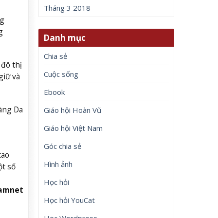
Tháng 3 2018
ng
g
Danh mục
Chia sẻ
đô thị
Cuộc sống
giữ và
Ebook
àng Da
Giáo hội Hoàn Vũ
Giáo hội Việt Nam
Góc chia sẻ
cao
Hình ảnh
ột số
Học hỏi
Namnet
Học hỏi YouCat
Học Wordpress