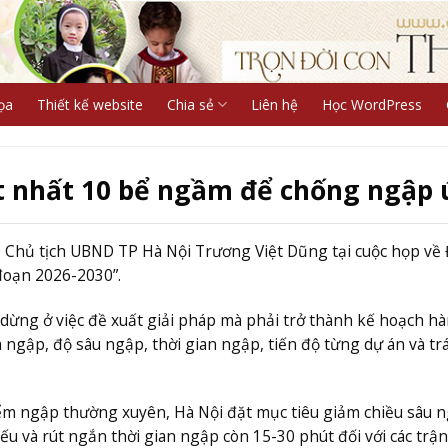
ọa
Thiết kế website
Chia sẻ
Liên hệ
Học WordPress
ít nhất 10 bể ngầm để chống ngập
ó Chủ tịch UBND TP Hà Nội Trương Việt Dũng tại cuộc họp về 
đoạn 2026-2030”.
dừng ở việc đề xuất giải pháp mà phải trở thành kế hoạch h
 ngập, độ sâu ngập, thời gian ngập, tiến độ từng dự án và tr
điểm ngập thường xuyên, Hà Nội đặt mục tiêu giảm chiều sâu 
ếu và rút ngắn thời gian ngập còn 15-30 phút đối với các trậ