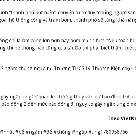
ình “thành phố bọt biển”, chuyển từ tư duy “chống ngập” sa
goài hệ thống cống và trạm bơm, thành phố sẽ tăng khả năn
ng chỉ là làm cống lớn hơn hay bơm mạnh hơn. “Nếu toàn bộ 
g thì hệ thống nào cũng quá tải. Đô thị phải biết thấm, biết 
 bể ngầm chống ngập tại Trường THCS Lý Thường Kiệt, chợ H
 gây ngập úng
Cơ quan khí tượng thủy văn dự báo đỉnh triều 
c báo động 2 đến mức báo động 3, nguy cơ gây ngập úng ở m
Theo Viet
t #nhất #bể #ngầm #để #chống #ngập #úng1780058766