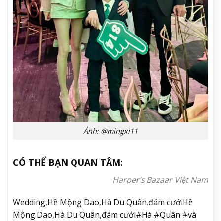
Ảnh: @mingxi11
CÓ THỂ BẠN QUAN TÂM:
Harper’s Bazaar Việt Nam
Wedding,Hề Mộng Dao,Hà Du Quân,đám cướiHề
Mộng Dao,Hà Du Quân,đám cưới#Hà #Quân #và