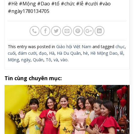
#Hề #Mộng #Dao #tổ #chức #lễ #cưới #vào
#ngày1780134705
This entry was posted in
Giáo hội Việt Nam
and tagged
chục
,
cuối
,
đám cưới
,
đạo
,
Hà
,
Hà Du Quân
,
hè
,
Hề Mộng Dao
,
lễ
,
Mộng
,
ngày
,
Quân
,
Tô
,
và
,
vào
.
Tin cùng chuyên mục: