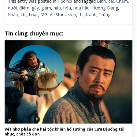
This entry was posted in
Học hỏi
and tagged
Bình
,
cái
,
Chấm
,
dưới
,
điểm
,
gây
,
giảm
,
hậu
,
hóa
,
hoa hậu
,
Hương Giang
,
Khảo
,
khi
,
Loạt
,
MGI All Stars
,
sinh
,
thi
,
tranh
,
Trúng
.
Tin cùng chuyên mục:
Vết nhơ phản cha hại tộc khiến hổ tướng của Lưu Bị sống tủi
nhục, chết cô đơn