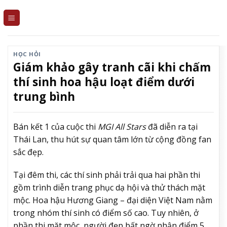
Skip
to
content
HỌC HỎI
Giám khảo gây tranh cãi khi chấm
thí sinh hoa hậu loạt điểm dưới
trung bình
Bán kết 1 của cuộc thi
MGI All Stars
đã diễn ra tại
Thái Lan, thu hút sự quan tâm lớn từ cộng đồng fan
sắc đẹp.
Tại đêm thi, các thí sinh phải trải qua hai phần thi
gồm trình diễn trang phục dạ hội và thử thách mặt
mộc. Hoa hậu Hương Giang – đại diện Việt Nam nằm
trong nhóm thí sinh có điểm số cao. Tuy nhiên, ở
phần thi mặt mộc, người đẹp bất ngờ nhận điểm 5