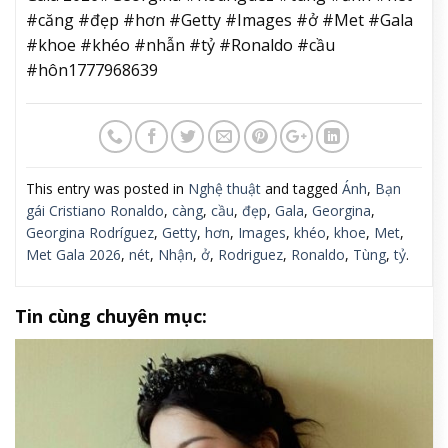
#căng #đẹp #hơn #Getty #Images #ở #Met #Gala
#khoe #khéo #nhẫn #tỷ #Ronaldo #cầu
#hôn1777968639
This entry was posted in
Nghệ thuật
and tagged
Ánh
,
Bạn
gái Cristiano Ronaldo
,
càng
,
cầu
,
đẹp
,
Gala
,
Georgina
,
Georgina Rodríguez
,
Getty
,
hơn
,
Images
,
khéo
,
khoe
,
Met
,
Met Gala 2026
,
nét
,
Nhận
,
ở
,
Rodriguez
,
Ronaldo
,
Tùng
,
tỷ
.
Tin cùng chuyên mục: