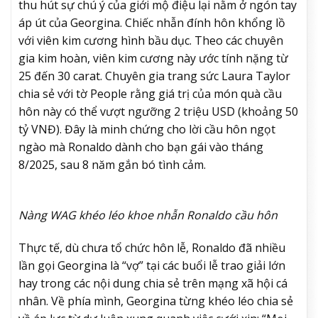
thu hút sự chú ý của giới mộ điệu lại nằm ở ngón tay
áp út của Georgina. Chiếc nhẫn đính hôn khổng lồ
với viên kim cương hình bầu dục. Theo các chuyên
gia kim hoàn, viên kim cương này ước tính nặng từ
25 đến 30 carat. Chuyên gia trang sức Laura Taylor
chia sẻ với tờ People rằng giá trị của món quà cầu
hôn này có thể vượt ngưỡng 2 triệu USD (khoảng 50
tỷ VNĐ). Đây là minh chứng cho lời cầu hôn ngọt
ngào mà Ronaldo dành cho bạn gái vào tháng
8/2025, sau 8 năm gắn bó tình cảm.
Nàng WAG khéo léo khoe nhẫn Ronaldo cầu hôn
Thực tế, dù chưa tổ chức hôn lễ, Ronaldo đã nhiều
lần gọi Georgina là “vợ” tại các buổi lễ trao giải lớn
hay trong các nội dung chia sẻ trên mạng xã hội cá
nhân. Về phía mình, Georgina từng khéo léo chia sẻ