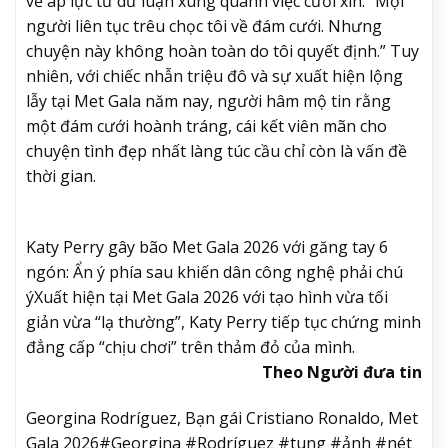
về áp lực từ dư luận xung quanh việc cưới xin: “Mọi
người liên tục trêu chọc tôi về đám cưới. Nhưng
chuyện này không hoàn toàn do tôi quyết định.” Tuy
nhiên, với chiếc nhẫn triệu đô và sự xuất hiện lộng
lẫy tại Met Gala năm nay, người hâm mộ tin rằng
một đám cưới hoành tráng, cái kết viên mãn cho
chuyện tình đẹp nhất làng túc cầu chỉ còn là vấn đề
thời gian.
Katy Perry gây bão Met Gala 2026 với găng tay 6
ngón: Ẩn ý phía sau khiến dân công nghệ phải chú
ý
Xuất hiện tại Met Gala 2026 với tạo hình vừa tối
giản vừa “lạ thường”, Katy Perry tiếp tục chứng minh
đẳng cấp “chịu chơi” trên thảm đỏ của mình.
Theo Người đưa tin
Georgina Rodríguez, Bạn gái Cristiano Ronaldo, Met
Gala 2026#Georgina #Rodríguez #tung #ảnh #nét