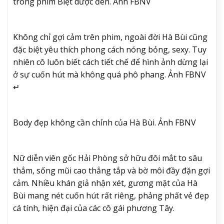
trong phim Biệt dược đen. Ảnh FBNV
Không chỉ gợi cảm trên phim, ngoài đời Hà Bùi cũng
đặc biệt yêu thích phong cách nóng bỏng, sexy. Tuy
nhiên cô luôn biết cách tiết chế để hình ảnh dừng lại
ở sự cuốn hút mà không quá phô phang. Ảnh FBNV
↵
Body đẹp không cần chỉnh của Hà Bùi. Ảnh FBNV
Nữ diễn viên gốc Hải Phòng sở hữu đôi mắt to sâu
thẳm, sống mũi cao thẳng tắp và bờ môi đầy đặn gợi
cảm. Nhiều khán giả nhận xét, gương mặt của Hà
Bùi mang nét cuốn hút rất riêng, phảng phất vẻ đẹp
cá tính, hiện đại của các cô gái phương Tây.