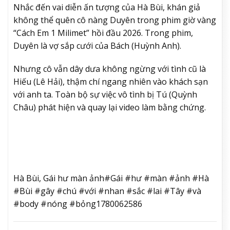
Nhắc đến vai diễn ấn tượng của Hà Bùi, khán giả
không thể quên cô nàng Duyên trong phim giờ vàng
“Cách Em 1 Milimet” hồi đầu 2026. Trong phim,
Duyên là vợ sắp cưới của Bách (Huỳnh Anh).
Nhưng cô vẫn dây dưa không ngừng với tình cũ là
Hiếu (Lê Hải), thậm chí ngang nhiên vào khách sạn
với anh ta. Toàn bộ sự việc vô tình bị Tú (Quỳnh
Châu) phát hiện và quay lại video làm bằng chứng.
Hà Bùi, Gái hư màn ảnh#Gái #hư #màn #ảnh #Hà
#Bùi #gây #chú #với #nhan #sắc #lai #Tây #và
#body #nóng #bỏng1780062586