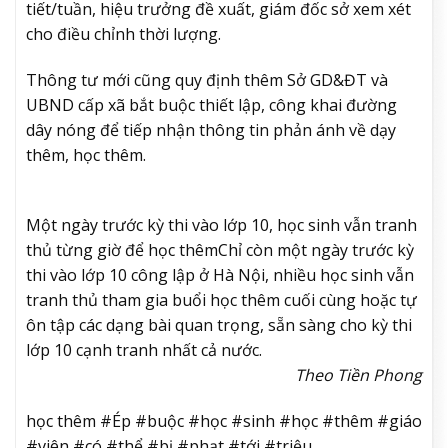
tiết/tuần, hiệu trưởng đề xuất, giám đốc sở xem xét
cho điều chỉnh thời lượng.
Thông tư mới cũng quy định thêm Sở GD&ĐT và
UBND cấp xã bắt buộc thiết lập, công khai đường
dây nóng để tiếp nhận thông tin phản ánh về dạy
thêm, học thêm.
Một ngày trước kỳ thi vào lớp 10, học sinh vẫn tranh
thủ từng giờ để học thêm
Chỉ còn một ngày trước kỳ
thi vào lớp 10 công lập ở Hà Nội, nhiều học sinh vẫn
tranh thủ tham gia buổi học thêm cuối cùng hoặc tự
ôn tập các dạng bài quan trọng, sẵn sàng cho kỳ thi
lớp 10 cạnh tranh nhất cả nước.
Theo Tiền Phong
học thêm #Ép #buộc #học #sinh #học #thêm #giáo
#viên #có #thể #bị #phạt #tới #triệu