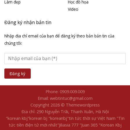
Làm đẹp
Học đồ họa
Video
Đăng ký nhận bản tin
Nhập địa chỉ email của bạn để đăng ký theo bản bản tin của
chúng tôi:
Phone: 0909.009.009
Email: webtintuc@gmail.com
Copyright 2026 © Themewordpress
Địa chỉ: 290 Nguyễn Trãi, Thanh Xuân, Hà Nội
"korean kbj​
"korean bj
"koreanbj​
"tin tức thời sự Việt Nam
"Tin
tức tiền điện tử mới nhất​
"Jiliasia 777
"Juan 365
"Korean Kbj