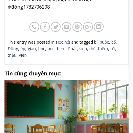
#đồng1782706208
This entry was posted in
Học hỏi
and tagged
bí
,
buộc
,
cổ
,
Đông
,
ép
,
giáo
,
học
,
học thêm
,
Phát
,
sinh
,
thể
,
thêm
,
tối
,
triệu
,
Viên
.
Tin cùng chuyên mục: