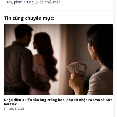
Mỹ
,
phim Trung Quốc
,
thể
,
triển
.
Tin cùng chuyên mục:
Nhận diện 3 kiểu đàn ông trăng hoa, phụ nữ nhận ra sớm sẽ bớt
hối tiếc
8 Tháng 8, 2026