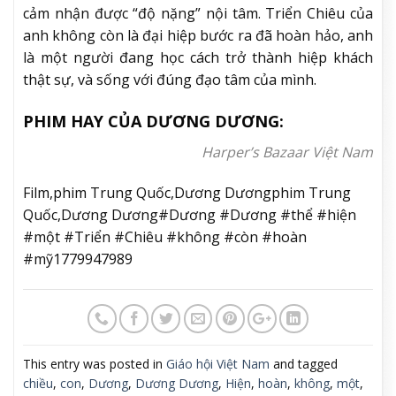
cảm nhận được “độ nặng” nội tâm. Triển Chiêu của
anh không còn là đại hiệp bước ra đã hoàn hảo, anh
là một người đang học cách trở thành hiệp khách
thật sự, và sống với đúng đạo tâm của mình.
PHIM HAY CỦA DƯƠNG DƯƠNG:
Harper’s Bazaar Việt Nam
Film,phim Trung Quốc,Dương Dươngphim Trung
Quốc,Dương Dương#Dương #Dương #thể #hiện
#một #Triển #Chiêu #không #còn #hoàn
#mỹ1779947989
This entry was posted in
Giáo hội Việt Nam
and tagged
chiều
,
con
,
Dương
,
Dương Dương
,
Hiện
,
hoàn
,
không
,
một
,