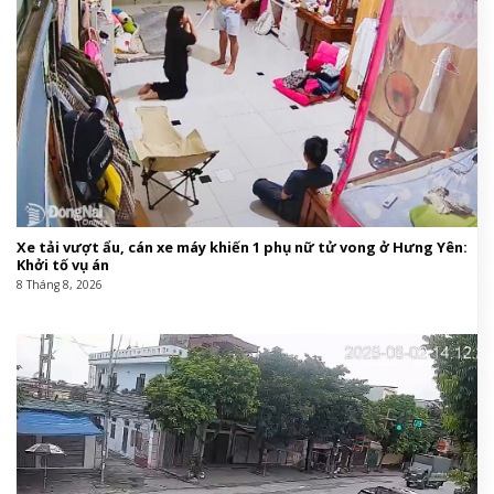
Xe tải vượt ẩu, cán xe máy khiến 1 phụ nữ tử vong ở Hưng Yên:
Khởi tố vụ án
8 Tháng 8, 2026