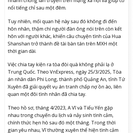
nhanh chóng lan truyền trên mạng xã hội và giúp cô
nổi tiếng chỉ sau một đêm.
Tuy nhiên, mối quan hệ này sau đó không đi đến
hôn nhân, thậm chí người đàn ông nói trên còn kết
hôn với người khác, khiến câu chuyện tình của Hua
Shanshan trở thành đề tài bàn tán trên MXH một
thời gian dài.
Việc chia tay kiện ra tòa đòi quà không phải lạ ở
Trung Quốc. Theo VnExpress, ngày 25/3/2025, Tòa
án nhân dân Phi Long, thành phố Quảng An, tỉnh Tứ
Xuyên đã giải quyết vụ án tranh chấp nợ ồn ào, liên
quan một đôi tình nhân đã chia tay.
Theo hồ sơ, tháng 4/2023, A Vĩ và Tiểu Yến gặp
nhau trong chuyến du lịch và nảy sinh tình cảm,
chính thức hẹn hò sau đó một tháng. Trong thời
gian yêu nhau, Vĩ thường xuyên thể hiện tình cảm