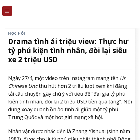
Skip
to
content
HỌC HỎI
Drama tình ái triệu view: Thực hư
tỷ phú kiện tình nhân, đòi lại siêu
xe 2 triệu USD
Ngày 27/4, một video trên Instagram mang tên
Ur
Chinese Unc
thu hút hơn 2 triệu lượt xem khi đăng
tải câu chuyện gây chú ý với tiêu đề “đại gia tỷ phú
kiện tình nhân, đòi lại 2 triệu USD tiền quà tặng”. Nội
dung xoay quanh ồn ào tình ái giữa một tỷ phú
Trung Quốc và một hot girl mạng xã hội.
Nhân vật được nhắc đến là Zhang Yishuai (sinh năm
1987), được cho là tỷ phú giàu nhất thành phố Đông