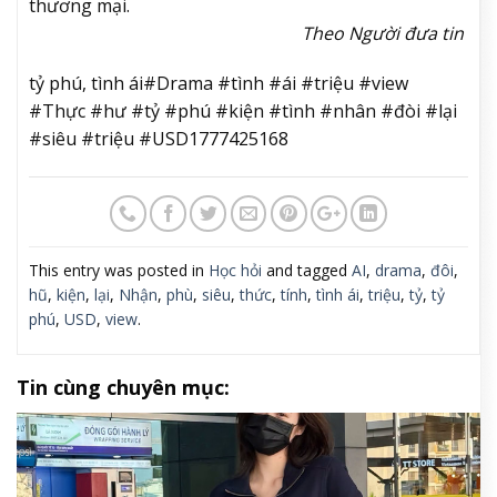
thương mại.
Theo Người đưa tin
tỷ phú, tình ái#Drama #tình #ái #triệu #view
#Thực #hư #tỷ #phú #kiện #tình #nhân #đòi #lại
#siêu #triệu #USD1777425168
This entry was posted in
Học hỏi
and tagged
AI
,
drama
,
đôi
,
hũ
,
kiện
,
lại
,
Nhận
,
phù
,
siêu
,
thức
,
tính
,
tình ái
,
triệu
,
tỷ
,
tỷ
phú
,
USD
,
view
.
Tin cùng chuyên mục: