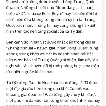
Shanshan” không được truyền thông Trung Quốc
đưa tin. Những chi tiết như “được đại gia chi hàng
triệu USD”, “mua xe Rolls-Royce” hay “bị kiện đòi lại
tiền” hiện đều không có nguồn tin uy tín tại Trung
Quốc xác nhận. Thông tin này cũng không hề xuất
hiện trên các nền tảng social của xứ Tỷ dân.
Bên cạnh đó, nhân vật được nhắc đến trong clip là
“Zhang Yishuai – người giàu nhất Đông Quan” cũng
không trùng khớp với bất kỳ doanh nhân nổi bật
nào được báo chí Trung Quốc ghi nhận, làm dấy lên
nghi vấn câu chuyện đã bị thổi phồng hoặc pha trộn
từ nhiều nguồn khác nhau.
Tờ QQ từng đưa tin Hua Shanshan đúng là đã được
một đại gia cầu hôn trong quá khứ. Cụ thể, vào
khoảng giai đoạn 2019, cô từng gây chú ý khi được
một phú nhị đại cầu hôn công khai, khoảnh khắc này