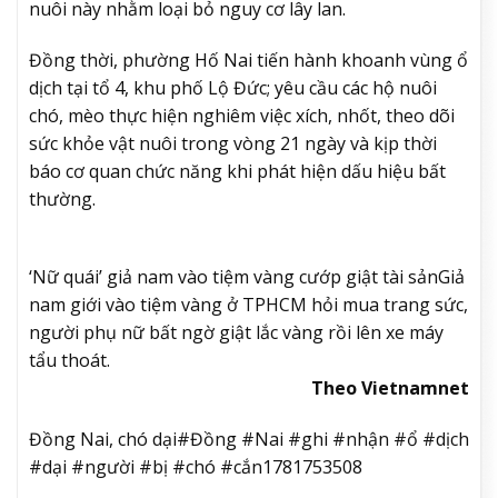
nuôi này nhằm loại bỏ nguy cơ lây lan.
Đồng thời, phường Hố Nai tiến hành khoanh vùng ổ
dịch tại tổ 4, khu phố Lộ Đức; yêu cầu các hộ nuôi
chó, mèo thực hiện nghiêm việc xích, nhốt, theo dõi
sức khỏe vật nuôi trong vòng 21 ngày và kịp thời
báo cơ quan chức năng khi phát hiện dấu hiệu bất
thường.
‘Nữ quái’ giả nam vào tiệm vàng cướp giật tài sản
Giả
nam giới vào tiệm vàng ở TPHCM hỏi mua trang sức,
người phụ nữ bất ngờ giật lắc vàng rồi lên xe máy
tẩu thoát.
Theo Vietnamnet
Đồng Nai, chó dại#Đồng #Nai #ghi #nhận #ổ #dịch
#dại #người #bị #chó #cắn1781753508