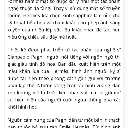
Formes nằm ở mặt số được xử lý như một tác phẩm
nghệ thuật đa tầng. Thay vì sử dụng mặt số truyền
thống, Hermès lựa chọn kính sapphire làm nền cho
kỹ thuật tiểu họa và chạm khắc, cho phép ánh sáng
xuyên qua nhiều lớp vật liệu khác nhau để tạo nên
hiệu ứng chiều sâu đầy mê hoặc.
Thiết kế được phát triển từ tác phẩm của nghệ sĩ
Gianpaolo Pagni, người nổi tiếng với ngôn ngữ thị
giác giàu tính đồ họa. Ban đầu xuất hiện trên một
mẫu khăn lụa của Hermès, hình ảnh người kỵ sĩ
được tái hiện theo phong cách gần gũi với trường
phái lập thể. Những vòng tròn và hình vuông đan
xen không mô tả trực diện nhân vật mà chỉ gợi mở
sự hiện diện của người cưỡi ngựa thông qua các
khối hình học.
Nguồn cảm hứng của Pagni đến từ một bản in thạch
bản thuộc bộ sưu tập Émile Hermès. Từ hình ảnh