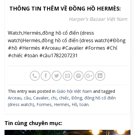
THÔNG TIN THÊM VỀ ĐỒNG HỒ HERMÈS:
Harper’s Bazaar Việt Nam
Watch,Hermès,đồng hồ cổ điển (dress
watch)Hermès,đồng hồ cổ điển (dress watch)#Đồng
#hồ #Hermès #Arceau #Cavalier #Formes #Chỉ
#chiếc #toàn #cầu1782207231
This entry was posted in
Giáo hội Việt Nam
and tagged
Arceau
,
cầu
,
Cavalier
,
chị
,
chiếc
,
Đông
,
đồng hồ cổ điển
(dress watch)
,
Formes
,
Hermès
,
Hồ
,
toán
.
Tin cùng chuyên mục: