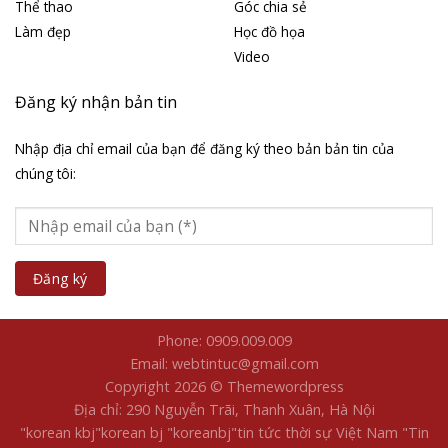
Thể thao
Góc chia sẻ
Làm đẹp
Học đồ họa
Video
Đăng ký nhận bản tin
Nhập địa chỉ email của bạn để đăng ký theo bản bản tin của
chúng tôi:
Phone: 0909.009.009
Email: webtintuc@gmail.com
Copyright 2026 © Themewordpress
Địa chỉ: 290 Nguyễn Trãi, Thanh Xuân, Hà Nội
"korean kbj​
"korean bj
"koreanbj​
"tin tức thời sự Việt Nam
"Tin