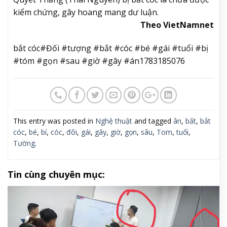
kiểm chứng, gây hoang mang dư luận.
Theo VietNamnet
bắt cóc#Đối #tượng #bắt #cóc #bé #gái #tuổi #bị
#tóm #gọn #sau #giờ #gây #án1783185076
This entry was posted in
Nghệ thuật
and tagged
ân
,
bất
,
bắt
cóc
,
bé
,
bí
,
cóc
,
đôi
,
gái
,
gây
,
giờ
,
gọn
,
sâu
,
Tom
,
tuổi
,
Tường
.
Tin cùng chuyên mục: