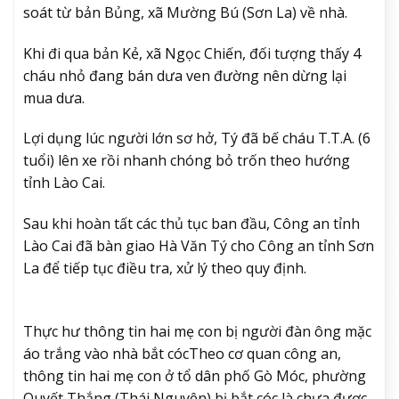
soát từ bản Bủng, xã Mường Bú (Sơn La) về nhà.
Khi đi qua bản Kẻ, xã Ngọc Chiến, đối tượng thấy 4
cháu nhỏ đang bán dưa ven đường nên dừng lại
mua dưa.
Lợi dụng lúc người lớn sơ hở, Tý đã bế cháu T.T.A. (6
tuổi) lên xe rồi nhanh chóng bỏ trốn theo hướng
tỉnh Lào Cai.
Sau khi hoàn tất các thủ tục ban đầu, Công an tỉnh
Lào Cai đã bàn giao Hà Văn Tý cho Công an tỉnh Sơn
La để tiếp tục điều tra, xử lý theo quy định.
Thực hư thông tin hai mẹ con bị người đàn ông mặc
áo trắng vào nhà bắt cóc
Theo cơ quan công an,
thông tin hai mẹ con ở tổ dân phố Gò Móc, phường
Quyết Thắng (Thái Nguyên) bị bắt cóc là chưa được