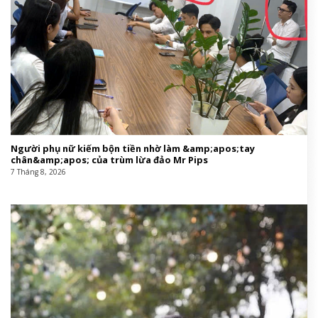
Người phụ nữ kiếm bộn tiền nhờ làm &amp;apos;tay
chân&amp;apos; của trùm lừa đảo Mr Pips
7 Tháng 8, 2026