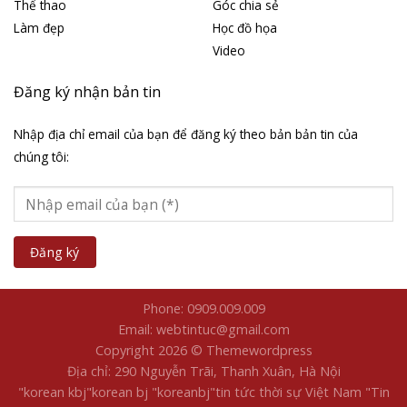
Thể thao
Góc chia sẻ
Làm đẹp
Học đồ họa
Video
Đăng ký nhận bản tin
Nhập địa chỉ email của bạn để đăng ký theo bản bản tin của
chúng tôi:
Phone: 0909.009.009
Email: webtintuc@gmail.com
Copyright 2026 © Themewordpress
Địa chỉ: 290 Nguyễn Trãi, Thanh Xuân, Hà Nội
"korean kbj​
"korean bj
"koreanbj​
"tin tức thời sự Việt Nam
"Tin