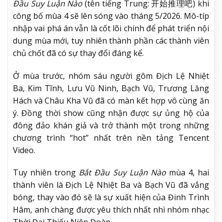
Đầu Suy Luận Nào
(tên tiếng Trung: 开始推理吧) khi
công bố mùa 4 sẽ lên sóng vào tháng 5/2026. Mô-típ
nhập vai phá án vẫn là cốt lõi chính để phát triển nội
dung mùa mới, tuy nhiên thành phần các thành viên
chủ chốt đã có sự thay đổi đáng kể.
Ở mùa trước, nhóm sáu người gôm Địch Lệ Nhiệt
Ba, Kim Tĩnh, Lưu Vũ Ninh, Bạch Vũ, Trương Lăng
Hách và Châu Kha Vũ đã có màn kết hợp vô cùng ăn
ý. Đồng thời show cũng nhận được sự ủng hộ của
đông đảo khán giả và trở thành một trong những
chương trình “hot” nhất trên nền tảng Tencent
Video.
Tuy nhiên trong
Bắt Đầu Suy Luận Nào
mùa 4, hai
thành viên là Địch Lệ Nhiệt Ba và Bạch Vũ đã vắng
bóng, thay vào đó sẽ là sự xuất hiện của Đinh Trình
Hâm, anh chàng được yêu thích nhất nhì nhóm nhạc