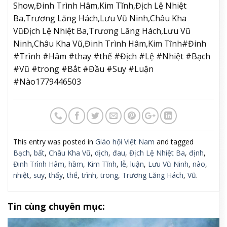
Show,Đinh Trình Hâm,Kim Tĩnh,Địch Lệ Nhiệt
Ba,Trương Lăng Hách,Lưu Vũ Ninh,Châu Kha
VũĐịch Lệ Nhiệt Ba,Trương Lăng Hách,Lưu Vũ
Ninh,Châu Kha Vũ,Đinh Trình Hâm,Kim Tĩnh#Đinh
#Trình #Hâm #thay #thế #Địch #Lệ #Nhiệt #Bạch
#Vũ #trong #Bắt #Đầu #Suy #Luận
#Nào1779446503
This entry was posted in
Giáo hội Việt Nam
and tagged
Bạch
,
bất
,
Châu Kha Vũ
,
dịch
,
đau
,
Địch Lệ Nhiệt Ba
,
định
,
Đinh Trình Hâm
,
hầm
,
Kim Tĩnh
,
lễ
,
luận
,
Lưu Vũ Ninh
,
nào
,
nhiệt
,
suy
,
thấy
,
thể
,
trình
,
trong
,
Trương Lăng Hách
,
Vũ
.
Tin cùng chuyên mục: