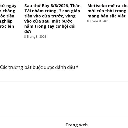
 từ ngày
Sau thứ Bảy 8/8/2026, Thần
Metiseko mở ra c
áp chẳng
Tài nhắm trúng, 3 con giáp
mới của thời trang 
lộc tiền
tiền vào cửa trước, vàng
mang bản sắc Việt
nghiệp
vào cửa sau, một bước
8 Tháng 8, 2026
ước lên
nắm trong tay cơ hội đổi
đời
8 Tháng 8, 2026
Các trường bắt buộc được đánh dấu
*
Trang web