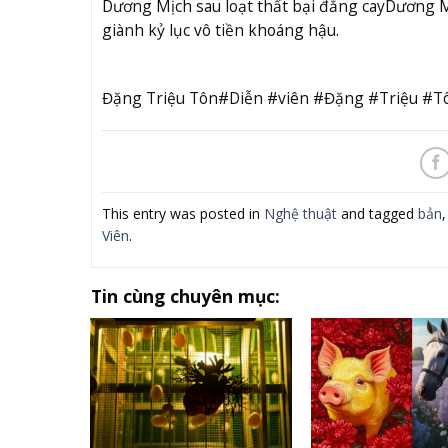
Dương Mịch sau loạt thất bại đắng cay
Dương Mị
giành kỷ lục vô tiền khoáng hậu.
Đặng Triệu Tôn#Diễn #viên #Đặng #Triệu #Tô
This entry was posted in
Nghệ thuật
and tagged
bản
Viên
.
Tin cùng chuyên mục: