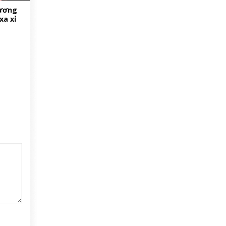
hương
xa xỉ