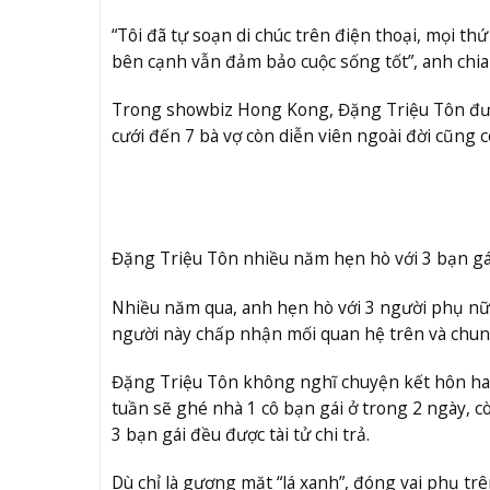
“Tôi đã tự soạn di chúc trên điện thoại, mọi th
bên cạnh vẫn đảm bảo cuộc sống tốt”, anh chia
Trong showbiz Hong Kong, Đặng Triệu Tôn được 
cưới đến 7 bà vợ còn diễn viên ngoài đời cũng 
Đặng Triệu Tôn nhiều năm hẹn hò với 3 bạn gá
Nhiều năm qua, anh hẹn hò với 3 người phụ nữ 
người này chấp nhận mối quan hệ trên và chun
Đặng Triệu Tôn không nghĩ chuyện kết hôn hay s
tuần sẽ ghé nhà 1 cô bạn gái ở trong 2 ngày, c
3 bạn gái đều được tài tử chi trả.
Dù chỉ là gương mặt “lá xanh”, đóng vai phụ tr