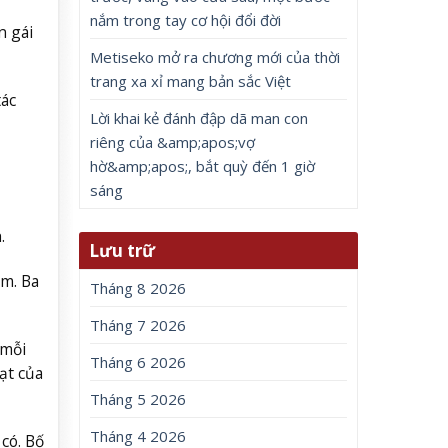
nắm trong tay cơ hội đổi đời
n gái
Metiseko mở ra chương mới của thời
trang xa xỉ mang bản sắc Việt
tác
Lời khai kẻ đánh đập dã man con
riêng của &amp;apos;vợ
hờ&amp;apos;, bắt quỳ đến 1 giờ
sáng
.
Lưu trữ
ăm. Ba
Tháng 8 2026
Tháng 7 2026
 mỗi
Tháng 6 2026
ạt của
Tháng 5 2026
Tháng 4 2026
có. Bố