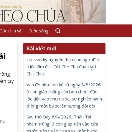
Góc chia sẻ
Cuộc sống
Bài viết mới
ái
Lạc vào kỷ nguyên “hậu con người” ở
triển lãm Olit Olit Che Cha Chà Uytt
Chit Chítt
không
bàn tay
Vận đỏ như son kể từ ngày 8/8/2026,
3 con giáp chẳng cần bon chen, đắc
lộc tiền vào như nước, sự nghiệp hanh
thông một bước lên hương đổi đời
Sau thứ Bảy 8/8/2026, Thần Tài
mọi
nhắm trúng, 3 con giáp tiền vào cửa
trước, vàng vào cửa sau, một bước