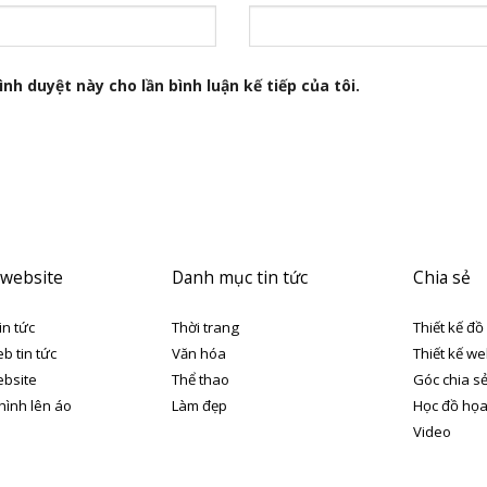
nh duyệt này cho lần bình luận kế tiếp của tôi.
 website
Danh mục tin tức
Chia sẻ
in tức
Thời trang
Thiết kế đồ
eb tin tức
Văn hóa
Thiết kế we
ebsite
Thể thao
Góc chia s
 hình lên áo
Làm đẹp
Học đồ họ
Video