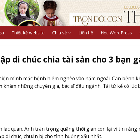
ọa
Thiết kế website
Chia sẻ
Liên hệ
Học WordPress
ập di chúc chia tài sản cho 3 bạn g
át hiện mình mắc bệnh hiểm nghèo vào năm ngoái. Căn bệnh 
m khám những chuyên gia, bác sĩ đầu ngành. Tài tử kể có lúc 
 lạc quan. Anh trân trọng quãng thời gian còn lại vì tin rằng 
p di chúc, chuẩn bị cho tình huống xấu nhất.