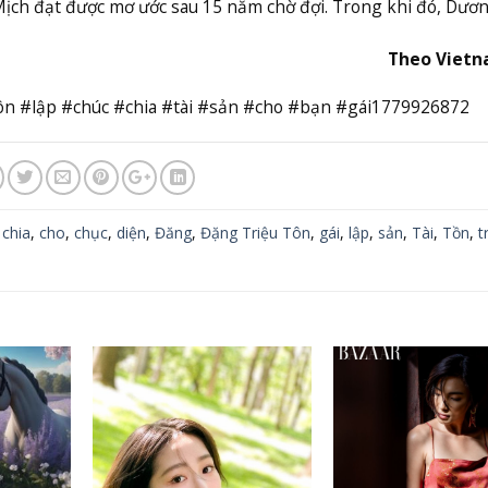
ch đạt được mơ ước sau 15 năm chờ đợi. Trong khi đó, Dươ
Theo Viet
n #lập #chúc #chia #tài #sản #cho #bạn #gái1779926872
,
chia
,
cho
,
chục
,
diện
,
Đăng
,
Đặng Triệu Tôn
,
gái
,
lập
,
sản
,
Tài
,
Tồn
,
t