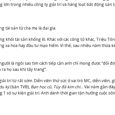
 lớn trong nhiều công ty giải trí và hàng loạt bất động sản t
 tài sản từ cha mẹ là đại gia.
g khối tài sản khổng lồ. Khác với các công tử khác, Triệu Tôn
ống xa hoa hay đầu tư mạo hiểm. Vì thế, sau nhiều năm thừa kế
người là ngôi sao tìm cách tiếp cận anh chỉ mong được “đổi đời
 ra họ sau khi tẩy trang”.
i trí từ rất sớm. Diễn viên thử sức ở vai trò MC, diễn viên, g
du ký
(bản TVB),
Bạn học cũ, Túy đả kim chi
… Vài năm gần đây
 1 số sự kiện giải trí. Anh dành thời gian tận hưởng cuộc sốn