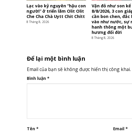
Lạc vào kỷ nguyên “hậu con
Vận đỏ như son kể
người” ở triển lãm Olit Olit
8/8/2026, 3 con gi
Che Cha Chà Uytt Chit Chítt
cần bon chen, đắc 
vào như nước, sự 
8 Tháng 8, 2026
hanh thông một b
hương đổi đời
8 Tháng 8, 2026
Để lại một bình luận
Email của bạn sẽ không được hiển thị công khai.
Bình luận
*
Tên
*
Email
*