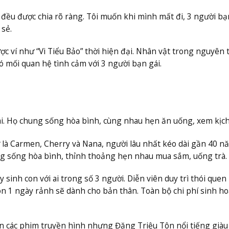
ứ đều được chia rõ ràng. Tôi muốn khi mình mất đi, 3 người bạ
 sẻ.
ví như “Vi Tiểu Bảo” thời hiện đại. Nhân vật trong nguyên 
có mối quan hệ tình cảm với 3 người bạn gái.
i. Họ chung sống hòa bình, cùng nhau hẹn ăn uống, xem kịch
là Carmen, Cherry và Nana, người lâu nhất kéo dài gần 40 n
g sống hòa bình, thỉnh thoảng hẹn nhau mua sắm, uống trà.
inh con với ai trong số 3 người. Diễn viên duy trì thói quen
òn 1 ngày rảnh sẽ dành cho bản thân. Toàn bộ chi phí sinh ho
ên các phim truyền hình nhưng Đặng Triệu Tôn nổi tiếng giàu 