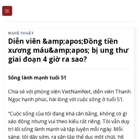
Skip
to
content
NGHỆ THUẬT
Diễn viên &amp;apos;Đồng tiền
xương máu&amp;apos; bị ung thư
giai đoạn 4 giờ ra sao?
Sống lành mạnh tuổi 51
Chia sẻ với phóng viên VietNamNet, diễn viên Thanh
Ngọc hạnh phúc, hài lòng với cuộc sống ở tuổi 51.
“Cuộc sống của tôi đang khá cân bằng, không có gì
xáo động nhưng vui theo kiểu rất riêng. Tôi vẫn duy
trì lối sống lành mạnh và tập luyện mỗi ngày. Mỗi
sáng, tôi dậy sớm, ra sân tập thể dục một chút, hít