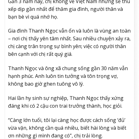
Gần 3 năm nay, chị không về Việt Nam nhưng sẽ thu
xếp dịp gần nhất để thăm gia đình, người thân và
bạn bè vì quá nhớ họ.
Gia đình Thanh Ngọc vẫn ổn và luôn là vùng an toàn
– nơi chị thấy yên tâm nhất. Sau nhiều chuyện xảy ra,
chị càng trân trọng sự bình yên; việc có người thân
bên cạnh với chị rất quý giá.
Thanh Ngọc và ông xã chung sống gần 30 năm vẫn
hạnh phúc. Anh luôn tin tưởng và tôn trọng vợ,
không bao giờ ghen tuông vô lý.
Hai lần hy sinh sự nghiệp, Thanh Ngọc thấy xứng
đáng khi có 2 cậu con trai trưởng thành, học giỏi.
“Càng lớn tuổi, tôi lại càng học được cách sống ‘đủ’
vừa vặn, không cần quá nhiều, biết hài lòng và biết
ơn những gì mình đang có”, chị trải lòng.