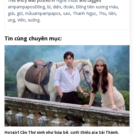
This entry was posted in
Nghệ thuật
and tagged
ampampaposĐồng
,
bí
,
diện
,
đoán
,
Đồng tiền xương máu
,
giải
,
giờ
,
mẫuampampapos
,
sao
,
Thanh Ngọc
,
Thu
,
tiền
,
ung
,
Viên
,
xuống
.
Tin cùng chuyên mục:
Hotgirl Cần Thơ xinh như búp bê, cưới thiếu gia Sài Thành,