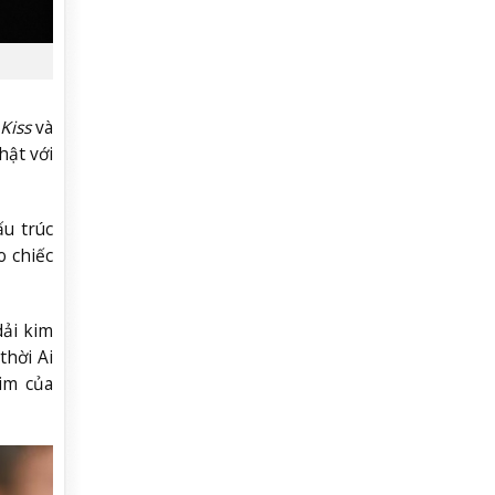
Kiss
và
hật với
ấu trúc
 chiếc
dải kim
thời Ai
im của