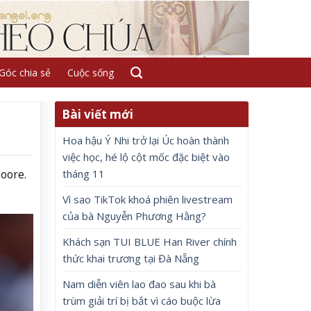
Góc chia sẻ
Cuộc sống
Bài viết mới
Hoa hậu Ý Nhi trở lại Úc hoàn thành
việc học, hé lộ cột mốc đặc biệt vào
tháng 11
oore.
Vì sao TikTok khoá phiên livestream
của bà Nguyễn Phương Hằng?
Khách sạn TUI BLUE Han River chính
thức khai trương tại Đà Nẵng
Nam diễn viên lao đao sau khi bà
trùm giải trí bị bắt vì cáo buộc lừa