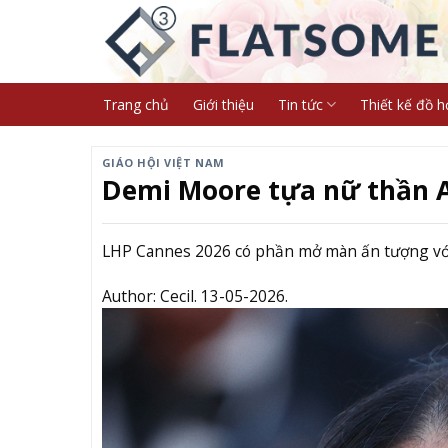
Skip
to
content
Trang chủ
Giới thiệu
Tin tức
Thiết kế đồ h
GIÁO HỘI VIỆT NAM
Demi Moore tựa nữ thần A
LHP Cannes 2026 có phần mở màn ấn tượng với 
Author:
Cecil.
13-05-2026.