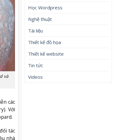
Học Wordpress
Nghệ thuật
Tài liệu
Thiết kế đồ họa
Thiết kế website
Tin tức
d và
Videos
iễn các
y). Với
opard.
đối tác
iều nhà