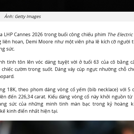
Ảnh: Getty Images
ủa LHP Cannes 2026 trong buổi công chiếu phim
The Electric 
g liên hoan, Demi Moore như một viên pha lê kích cỡ người t
ng sức.
h tinh tôn lên vóc dáng tuyệt vời ở tuổi 63 của cô bằng c
 chiếc cườm trong suốt. Dáng váy cúp ngực nhường chỗ cho
hopard.
ắng 18K, theo phom dáng vòng cổ yếm (bib necklace) với 5 
lên đến 226,34 carat. Kiểu dáng vòng cổ này khởi nguồn từ 
trang sức của những minh tinh màn bạc trong kỷ hoàng k
ế kinh điển nhất hiện tại.