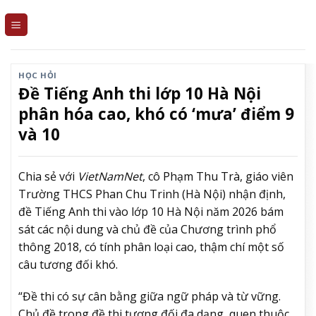
Skip
to
content
HỌC HỎI
Đề Tiếng Anh thi lớp 10 Hà Nội
phân hóa cao, khó có ‘mưa’ điểm 9
và 10
Chia sẻ với
VietNamNet
, cô Phạm Thu Trà, giáo viên
Trường THCS Phan Chu Trinh (Hà Nội) nhận định,
đề Tiếng Anh thi vào lớp 10 Hà Nội năm 2026 bám
sát các nội dung và chủ đề của Chương trình phổ
thông 2018, có tính phân loại cao, thậm chí một số
câu tương đối khó.
“Đề thi có sự cân bằng giữa ngữ pháp và từ vững.
Chủ đề trong đề thi tương đối đa dạng, quen thuộc