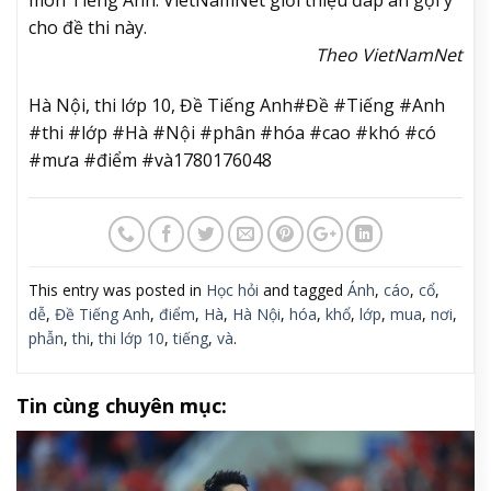
môn Tiếng Anh. VietNamNet giới thiệu đáp án gợi ý
cho đề thi này.
Theo VietNamNet
Hà Nội, thi lớp 10, Đề Tiếng Anh#Đề #Tiếng #Anh
#thi #lớp #Hà #Nội #phân #hóa #cao #khó #có
#mưa #điểm #và1780176048
This entry was posted in
Học hỏi
and tagged
Ánh
,
cáo
,
cổ
,
dễ
,
Đề Tiếng Anh
,
điểm
,
Hà
,
Hà Nội
,
hóa
,
khổ
,
lớp
,
mua
,
nơi
,
phẫn
,
thi
,
thi lớp 10
,
tiếng
,
và
.
Tin cùng chuyên mục: