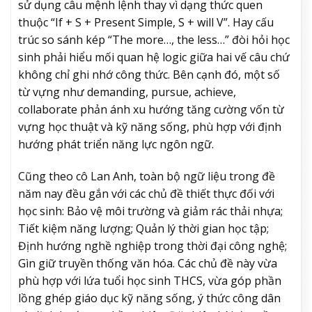
sử dụng câu mệnh lệnh thay vì dạng thức quen
thuộc “If + S + Present Simple, S + will V”. Hay cấu
trúc so sánh kép “The more…, the less…” đòi hỏi học
sinh phải hiểu mối quan hệ logic giữa hai vế câu chứ
không chỉ ghi nhớ công thức. Bên cạnh đó, một số
từ vựng như demanding, pursue, achieve,
collaborate phản ánh xu hướng tăng cường vốn từ
vựng học thuật và kỹ năng sống, phù hợp với định
hướng phát triển năng lực ngôn ngữ.
Cũng theo cô Lan Anh, toàn bộ ngữ liệu trong đề
năm nay đều gắn với các chủ đề thiết thực đối với
học sinh: Bảo vệ môi trường và giảm rác thải nhựa;
Tiết kiệm năng lượng; Quản lý thời gian học tập;
Định hướng nghề nghiệp trong thời đại công nghệ;
Gìn giữ truyền thống văn hóa. Các chủ đề này vừa
phù hợp với lứa tuổi học sinh THCS, vừa góp phần
lồng ghép giáo dục kỹ năng sống, ý thức công dân