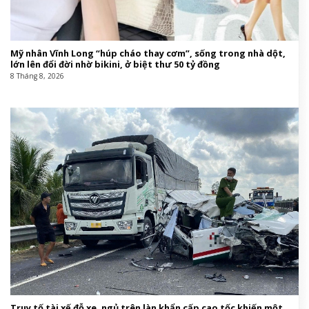
Mỹ nhân Vĩnh Long “húp cháo thay cơm”, sống trong nhà dột,
lớn lên đổi đời nhờ bikini, ở biệt thư 50 tỷ đồng
8 Tháng 8, 2026
Truy tố tài xế đỗ xe, ngủ trên làn khẩn cấp cao tốc khiến một