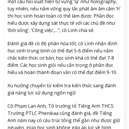
một câu hỏi xuất hiện từ vựng ‘lạ’ như holography,
tuy nhiên, nếu nắm vững quy tắc phát âm âm câm ‘h’
thì học sinh hoàn toàn có thể làm được. Phần đọc
hiểu được xây dựng sát thực tế với các chủ đề như
‘Đời sống’, ‘Công việc’,…”, cô Linh chia sẻ.
Đánh giá đề có độ phân hóa tốt, cô Linh nhận định
học sinh trung bình có thể đạt 5-6 điểm nếu nắm
chắc kiến thức cơ bản; học sinh khá có thể đạt 7-8
điểm. Các học sinh giỏi nếu cẩn trọng ở phần đọc
hiểu và hoàn thành đoạn văn có thể đạt điểm 9-10.
Xu hướng chuyển từ kiểm tra kiến thức sang đánh
giá năng lực sử dụng ngôn ngữ
Cô Phạm Lan Anh, Tổ trưởng tổ Tiếng Anh THCS
Trường PTLC Phenikaa cũng đánh giá, đề Tiếng
Anh năm nay có cấu trúc tổng thể gần như được giữ
nguyên, giúp học sinh không gặp áp lực về hình