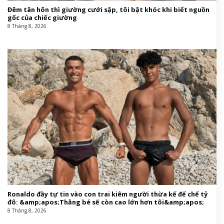
Đêm tân hôn thì giường cưới sập, tôi bật khóc khi biết nguồn
gốc của chiếc giường
8 Tháng 8, 2026
Ronaldo đầy tự tin vào con trai kiêm người thừa kế đế chế tỷ
đô: &amp;apos;Thằng bé sẽ còn cao lớn hơn tôi&amp;apos;
8 Tháng 8, 2026