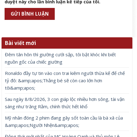
duyệt này cho lần bình luận kế tiếp của tôi.
Bài viết mới
Đêm tân hôn thì giường cưới sập, tôi bật khóc khi biết
nguồn gốc của chiếc giường
Ronaldo đầy tự tin vào con trai kiêm người thừa kế đế chế
tỷ đô: &amp;apos;Thằng bé sẽ còn cao lớn hơn
tôi&amp;apos;
Sau ngày 8/8/2026, 3 con giáp lộc nhiều hơn sông, tài vận
sáng như trăng Rằm, chính thức hết khổ
Mỹ nhân đóng 2 phim đang gây sốt toàn cầu là bà xã của
&amp;apos;Người Nhện&amp;apos;
Động thái mới nhất của MC Hoàng Oanh và thủ môn Lê