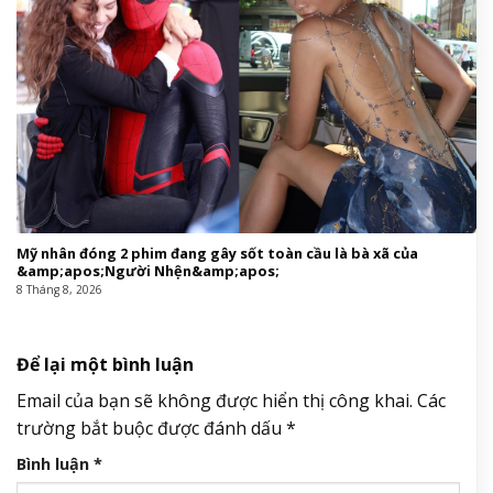
Mỹ nhân đóng 2 phim đang gây sốt toàn cầu là bà xã của
&amp;apos;Người Nhện&amp;apos;
8 Tháng 8, 2026
Để lại một bình luận
Email của bạn sẽ không được hiển thị công khai.
Các
trường bắt buộc được đánh dấu
*
Bình luận
*