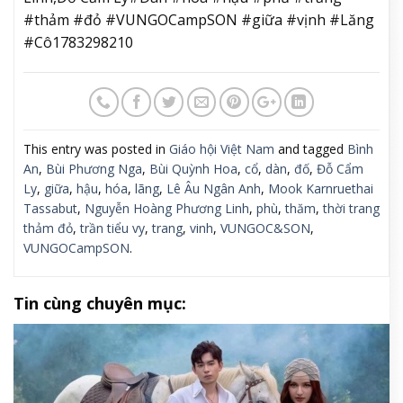
#thảm #đỏ #VUNGOCampSON #giữa #vịnh #Lăng
#Cô1783298210
This entry was posted in
Giáo hội Việt Nam
and tagged
Bình
An
,
Bùi Phương Nga
,
Bùi Quỳnh Hoa
,
cổ
,
dàn
,
đố
,
Đỗ Cẩm
Ly
,
giữa
,
hậu
,
hóa
,
lãng
,
Lê Âu Ngân Anh
,
Mook Karnruethai
Tassabut
,
Nguyễn Hoàng Phương Linh
,
phù
,
thăm
,
thời trang
thảm đỏ
,
trần tiểu vy
,
trang
,
vinh
,
VUNGOC&SON
,
VUNGOCampSON
.
Tin cùng chuyên mục: