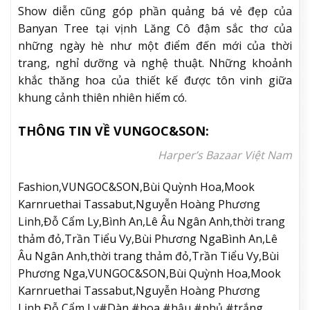
Show diễn cũng góp phần quảng bá vẻ đẹp của
Banyan Tree tại vịnh Lăng Cô đậm sắc thơ của
những ngày hè như một điểm đến mới của thời
trang, nghỉ dưỡng và nghệ thuật. Những khoảnh
khắc thăng hoa của thiết kế được tôn vinh giữa
khung cảnh thiên nhiên hiếm có.
THÔNG TIN VỀ VUNGOC&SON:
Harper’s Bazaar Việt Nam
Fashion,VUNGOC&SON,Bùi Quỳnh Hoa,Mook
Karnruethai Tassabut,Nguyễn Hoàng Phương
Linh,Đỗ Cẩm Ly,Bình An,Lê Âu Ngân Anh,thời trang
thảm đỏ,Trần Tiểu Vy,Bùi Phương NgaBình An,Lê
Âu Ngân Anh,thời trang thảm đỏ,Trần Tiểu Vy,Bùi
Phương Nga,VUNGOC&SON,Bùi Quỳnh Hoa,Mook
Karnruethai Tassabut,Nguyễn Hoàng Phương
Linh,Đỗ Cẩm Ly#Dàn #hoa #hậu #phủ #trắng