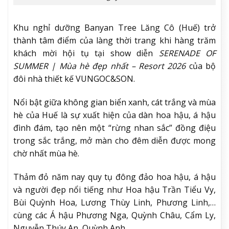
Khu nghỉ dưỡng Banyan Tree Lăng Cô (Huế) trở
thành tâm điểm của làng thời trang khi hàng trăm
khách mời hội tụ tại show diễn
SERENADE OF
SUMMER | Mùa hè đẹp nhất – Resort 2026
của bộ
đôi nhà thiết kế VUNGOC&SON.
Nổi bật giữa không gian biển xanh, cát trắng và mùa
hè của Huế là sự xuất hiện của dàn hoa hậu, á hậu
đình đám, tạo nên một “rừng nhan sắc” đồng điệu
trong sắc trắng, mở màn cho đêm diễn được mong
chờ nhất mùa hè.
Thảm đỏ năm nay quy tụ đông đảo hoa hậu, á hậu
và người đẹp nổi tiếng như Hoa hậu Trần Tiểu Vy,
Bùi Quỳnh Hoa, Lương Thùy Linh, Phương Linh,…
cùng các Á hậu Phương Nga, Quỳnh Châu, Cẩm Ly,
Nguyễn Thúy An, Quỳnh Anh…