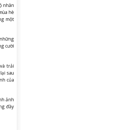
gộ nhân
 mùa hè
ng một
a những
ng cười
à trải
lại sau
ành của
ình ảnh
ũng đầy