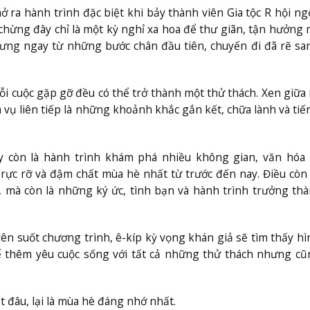
 ra hành trình đặc biệt khi bảy thành viên Gia tộc R hội n
chừng đây chỉ là một kỳ nghỉ xa hoa để thư giãn, tận hưởng
ưng ngay từ những bước chân đầu tiên, chuyến đi đã rẽ sa
ỗi cuộc gặp gỡ đều có thể trở thành một thử thách. Xen giữ
 vụ liên tiếp là những khoảnh khắc gắn kết, chữa lành và tiế
y còn là hành trình khám phá nhiều không gian, văn hóa v
rực rỡ và đậm chất mùa hè nhất từ trước đến nay. Điều còn 
, mà còn là những ký ức, tình bạn và hành trình trưởng th
n suốt chương trình, ê-kíp kỳ vọng khán giả sẽ tìm thấy h
ể thêm yêu cuộc sống với tất cả những thử thách nhưng c
 đâu, lại là mùa hè đáng nhớ nhất.