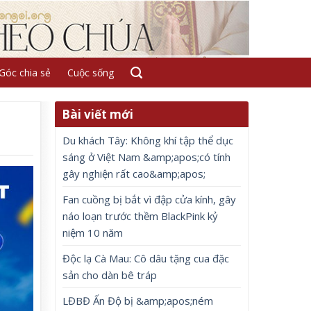
Góc chia sẻ
Cuộc sống
Bài viết mới
Du khách Tây: Không khí tập thể dục
sáng ở Việt Nam &amp;apos;có tính
gây nghiện rất cao&amp;apos;
Fan cuồng bị bắt vì đập cửa kính, gây
náo loạn trước thềm BlackPink kỷ
niệm 10 năm
Độc lạ Cà Mau: Cô dâu tặng cua đặc
sản cho dàn bê tráp
LĐBĐ Ấn Độ bị &amp;apos;ném