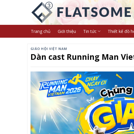
Skip
to
content
Trang chủ
Giới thiệu
Tin tức
Thiết kế đồ h
GIÁO HỘI VIỆT NAM
Dàn cast Running Man Vie