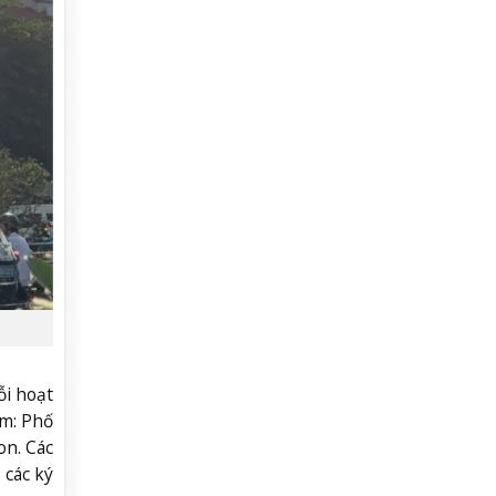
ỗi hoạt
ồm: Phố
n. Các
 các ký