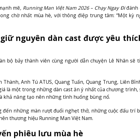
 mạnh mẽ
, Running Man Việt Nam 2026 – Chạy Ngay Đi
đánh 
c mong chờ nhất mùa hè, với thông điệp trung tâm: “Một kỳ 
giữ nguyên dàn cast được yêu thíc
àn bộ bảy thành viên cùng người dẫn chuyện Lê Nhân sẽ ti
 Thành, Anh Tú ATUS, Quang Tuấn, Quang Trung, Liên Bỉnh
á là một trong những dàn cast ăn ý nhất của chương trình,
 và khả năng tạo nên những tình huống bùng nổ.
ang đến những màn rượt đuổi nghẹt thở, những cuộc đấu trí 
m nên thương hiệu Running Man Việt Nam.
yến phiêu lưu mùa hè