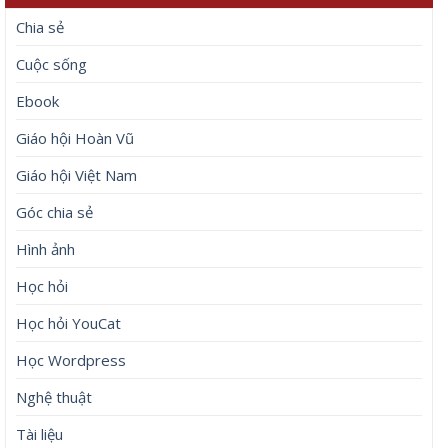
Bài viết mới
Bắt khẩn cấp bảo mẫu bạo hành trẻ ở TP.HCM
Huấn Hoa Hồng làm chủ, góp vốn nhiều công ty, loạt DN
không hoạt động tại địa chỉ
Christie’s đấu giá trang phục từ phim The Devil Wears
Prada
Đúng ngày mai, Chủ Nhật 9/8/2026, 3 con giáp vàng ngọc
đầy nhà, tiền bạc đầy tay, giàu sang thịnh vượng, phất lên
nhanh chóng
Đúng 20h hôm nay, ngày 8/8/2026, 3 con giáp sự nghiệp
thăng hoa, Tài Lộc bùng nổ, vinh hoa phú quý