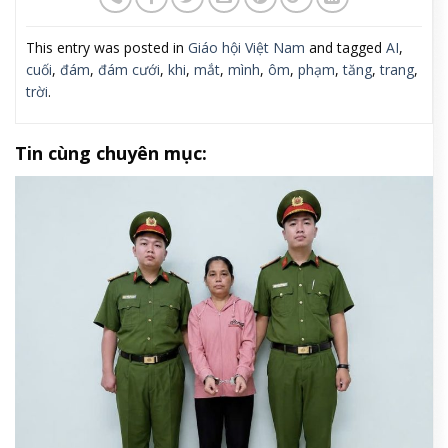
Đám cưới Minh Phạm – Ái Tăng. Groom: Tuấn Trần –
Christian Louboutin. Bride: Loube – Jimmy Choo.
Jewelry: Tiffany & Co. Accessories: Lộc Lê
**** Ê-kíp thực hiện ****
Editor:
Ngọc Anh.