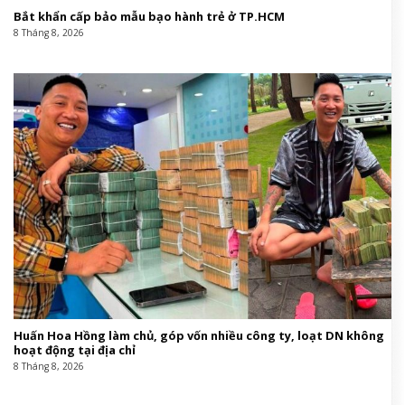
Creative/Fashion director:
Trần Đạt.
Photographer:
Nguyễn Du.
Stylist:
D2 Styling – Lộc Lê.
Makeup Artist:
Tùng Châu.
Hair Stylist:
Ruby Nguyễn.
Nail:
Kelly Pang.
Assistant:
Lâm Ngô.
Set Design:
Saint6.
Wedding Planner:
The Planners VN.
Venue:
An Lam Retreats Saigon River.
Harper’s Bazaar Vietnam
Wedding,đám cướiđám cưới#Đám #cưới #Minh
#Phạm #Ái #Tăng #Khi #Mặt #trăng #ôm #Mặt
#trời1782463736