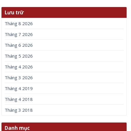
Tên
*
Email
*
Trang web
Lưu tên của tôi, email, và trang web trong trình
duyệt này cho lần bình luận kế tiếp của tôi.