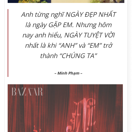
Anh từng nghĩ NGÀY ĐẸP NHẤT
là ngày GẶP EM
. Nhưng hôm
nay anh hiểu, NGÀY TUYỆT VỜI
nhất là khi “ANH” và “EM” trở
thành “CHÚNG TA”
– Minh Phạm –