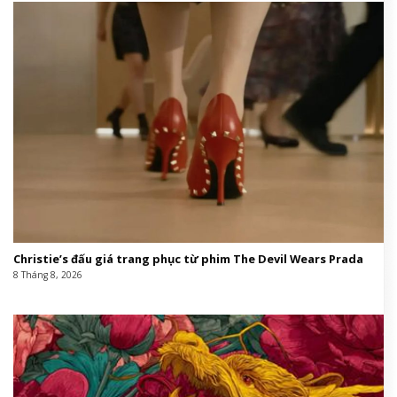
This entry was posted in
Giáo hội Việt Nam
and tagged
AI
,
cuối
,
đám
,
đám cưới
,
khi
,
mắt
,
mình
,
ôm
,
phạm
,
tăng
,
trang
,
trời
.
Tin cùng chuyên mục: