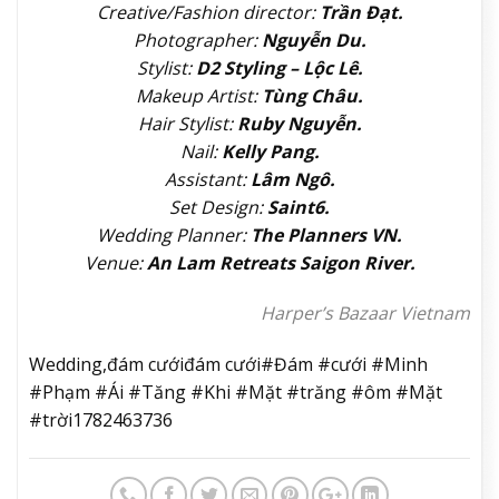
Một Mặt trăng và một Mặt trời không cố gắng thay
đổi nhau, không cố gắng trở thành phiên bản mà
đối phương mong muốn, họ lựa chọn cùng tỏa sáng
theo cách riêng của mình. Có lẽ, đó mới là định nghĩa
đẹp nhất của tình yêu.